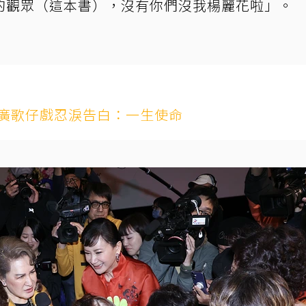
的觀眾（這本書），沒有你們沒我楊麗花啦」。
推廣歌仔戲忍淚告白：一生使命