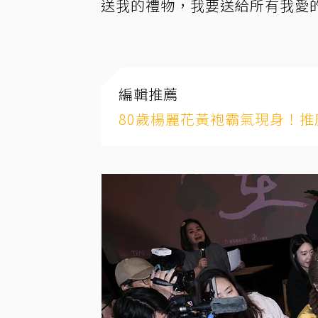
送我的禮物，我要送給所有我愛
編輯推薦
80歲楊麗花黃袍霸氣現身！