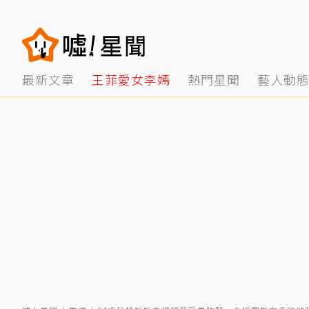
最新文章
王菲愛女李嫣
熱門星聞
藝人動