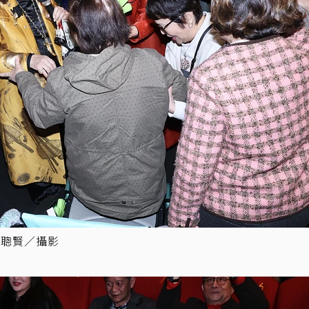
王聰賢／攝影