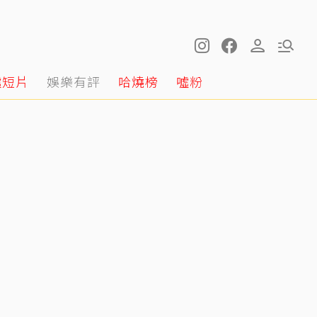
噓短片
娛樂有評
哈燒榜
噓粉