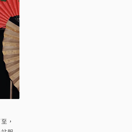
而至，
上站起