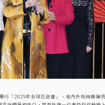
舉行「2025年全球花迷會」，海內外粉絲蜂擁
場花迷們爭相告白，竟意外讓一位老奶奶從輪椅