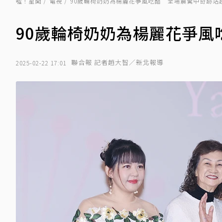
噓！星聞
電視
90歲輪椅奶奶為楊麗花爭風吃醋 全場震驚中奇跡站
90歲輪椅奶奶為楊麗花爭風
聯合報 記者趙大智／新北報導
2025-02-22 17:01