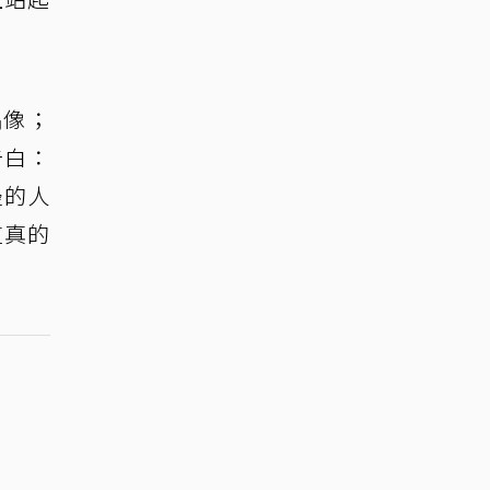
偶像；
告白：
邊的人
這真的