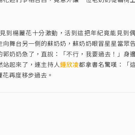
，見到楊麗花十分激動，活到這把年紀竟能見到
走向舞台另一側的蘇奶奶，蘇奶奶眼冒星星當眾
的郭奶奶急了，直說：「不行，我要過去！」身
然站起來了，連主持人
鍾欣凌
都拿書名驚嘆：「
麗花再度移步過去。