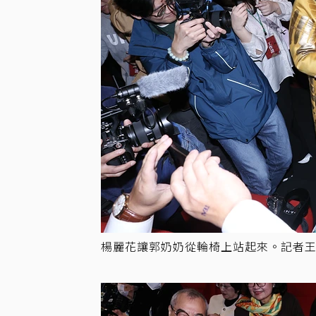
楊麗花讓郭奶奶從輪椅上站起來。記者