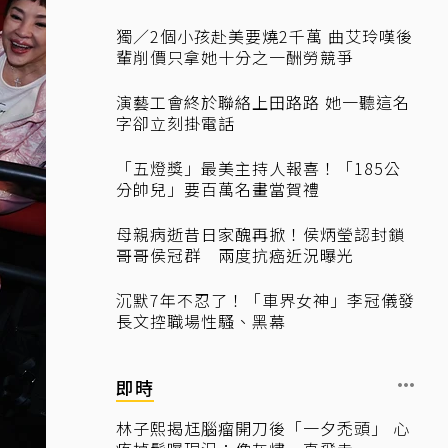
獨／2個小孩赴美要燒2千萬 曲艾玲嘆後
輩削價只拿她十分之一酬勞競爭
演藝工會終於聯絡上田路路 她一聽這名
字卻立刻掛電話
「五燈獎」最美主持人報喜！「185公
分帥兒」要百萬名畫當賀禮
母親病逝昔日家醜再掀！侯炳瑩認封鎖
哥哥侯冠群 兩度抗癌近況曝光
沉默7年不忍了！「車界女神」李冠儀發
長文控職場性騷、黑幕
即時
林子熙揭尪腦瘤開刀後「一夕禿頭」 心