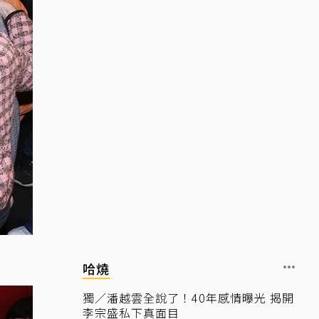
哈燒
獨／潘越雲全說了！40年感情曝光 揭開
李宗盛私下真面目