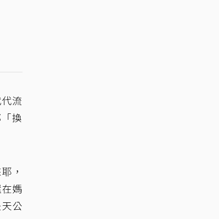
代代流
都「換
來耶，
還在媽
是天公