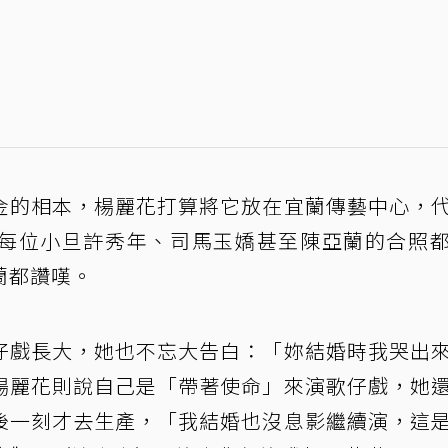
金的相本，楊麗花打算將它放在宜蘭傳藝中心，
每位小旦許秀年、司馬玉嬌甚至陳亞蘭的合照
蘭都讚嘆。
仔戲長大，她也不忘大告白：「妳結婚時我哭出
楊麗花則說自己是「帶著使命」來演歌仔戲，她
後一刻才去生產，「我結婚也沒息影繼續演，這