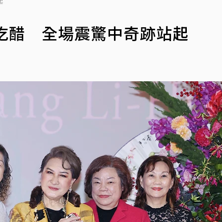
起
吃醋 全場震驚中奇跡站起