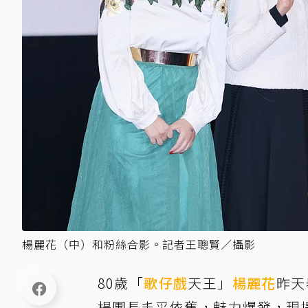
楊麗花（中）和粉絲合影。記者王聰賢／攝影
80歲「
歌仔戲
天王」
楊麗花
昨天
楊團長丰采依舊，魅力爆發，現