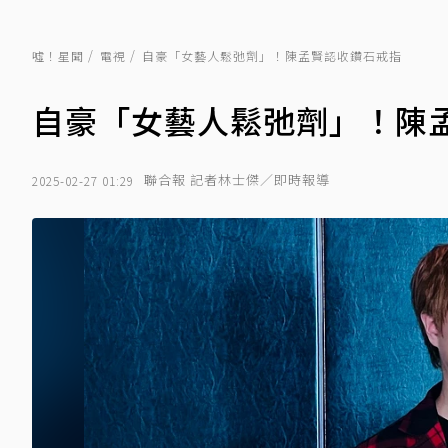
噓！星聞
電視
自豪「女藝人鬆弛劑」！陳孟賢認收鑽石戒指
自豪「女藝人鬆弛劑」！陳
聯合報 記者林士傑／即時報導
2025-02-27 01:29