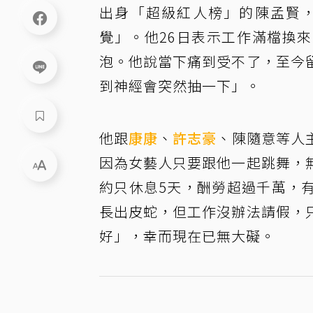
出身「超級紅人榜」的陳孟賢
覺」。他26日表示工作滿檔換
泡。他說當下痛到受不了，至今
到神經會突然抽一下」。
他跟
康康
、
許志豪
、陳隨意等人
因為女藝人只要跟他一起跳舞，
約只休息5天，酬勞超過千萬，
長出皮蛇，但工作沒辦法請假，
好」，幸而現在已無大礙。