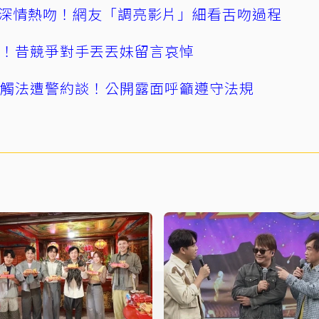
深情熱吻！網友「調亮影片」細看舌吻過程
逝！昔競爭對手丟丟妹留言哀悼
誤觸法遭警約談！公開露面呼籲遵守法規