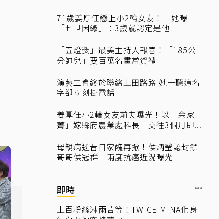
71歲姜厚任戀上小2輪女友！ 她曝
「七世因緣」：3歲就認定是他
「五燈獎」最美主持人報喜！「185公
分帥兒」要百萬名畫當賀禮
演藝工會終於聯絡上田路路 她一聽這名
字卻立刻掛電話
姜厚任小2輪女友前夫曝光！以「余家
菁」嫁縣府農業處科長 交往3個月即...
母親病逝昔日家醜再掀！侯炳瑩認封鎖
哥哥侯冠群 兩度抗癌近況曝光
即時
上百粉絲淋雨苦等！TWICE MINA化身