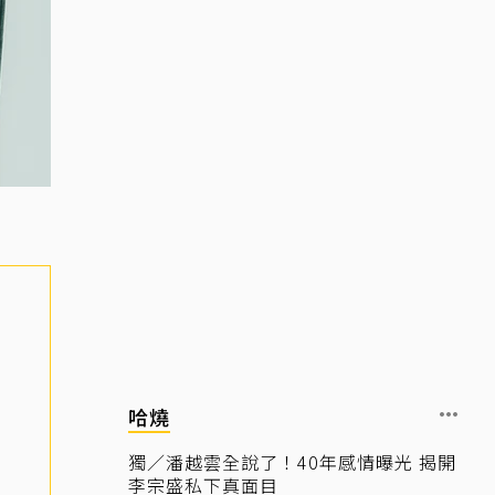
哈燒
獨／潘越雲全說了！40年感情曝光 揭開
李宗盛私下真面目