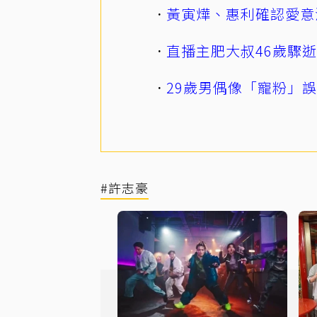
黃寅燁、惠利確認愛意
直播主肥大叔46歲驟
29歲男偶像「寵粉」
#許志豪