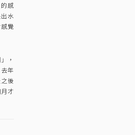
愛的感
長出水
會感覺
劑」，
，去年
天之後
個月才