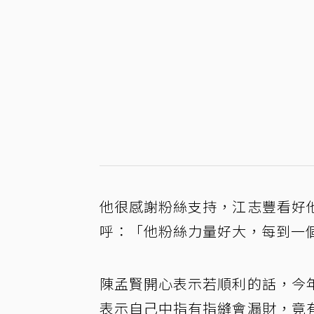
他很感謝粉絲支持，江志豐看好
呼：「他粉絲力量好大，每到一
陳孟賢開心表示若順利的話，今
表示自己中指有指縫會漏財，竟