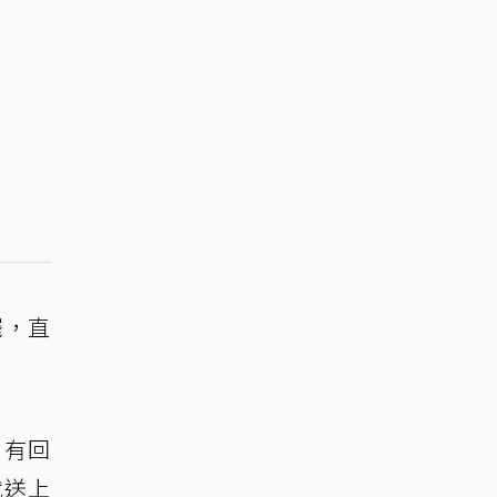
罷，直
，有回
就送上