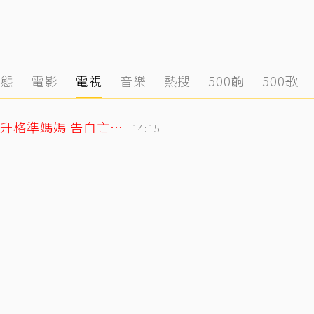
動態
電影
電視
音樂
熱搜
500齣
500歌
北影影后李亦捷父親節拋喜訊！曬產檢照升格準媽媽 告白亡父超感人
14:15