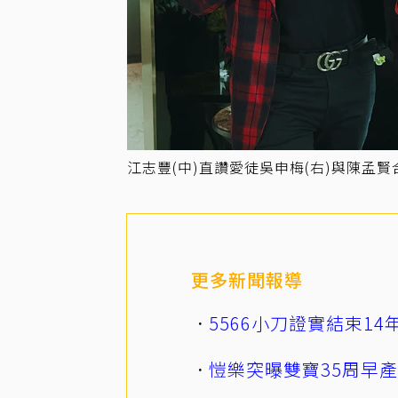
江志豐(中)直讚愛徒吳申梅(右)與陳孟
更多新聞報導
5566小刀證實結束1
愷樂突曝雙寶35周早