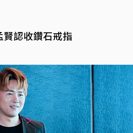
孟賢認收鑽石戒指