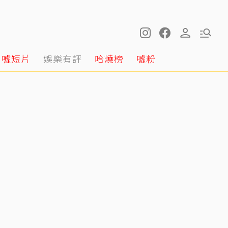
噓短片
娛樂有評
哈燒榜
噓粉