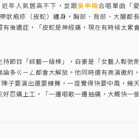
，近年人氣居高不下，並跟
吳申梅
合唱單曲「
來帶狀疱疹（皮蛇）纏身，胸部、背部、大腿都
留有後遺症，「皮蛇是神經痛，現在有時候太累
主持節目「綜藝一級棒」，自豪是「女藝人鬆弛
無論多ㄍㄧㄥ都會大解放。他同時還有商演邀約
有陣子要演出還要練舞，一度覺得快要中風，幾
只好忍痛上工，「一邊唱歌一邊抽痛，大概快一