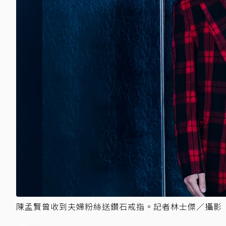
陳孟賢曾收到夫婦粉絲送鑽石戒指。記者林士傑／攝影