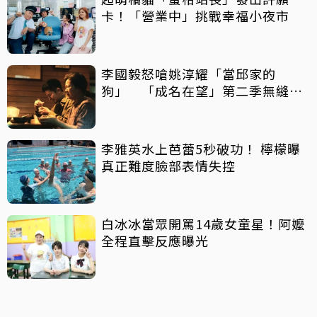
卡！「營業中」挑戰幸福小夜市
李國毅怒嗆姚淳耀「當邱家的
狗」 「成名在望」第二季無縫開
播
李雅英水上芭蕾5秒破功！ 檸檬曝
真正難度臉部表情失控
白冰冰當眾開罵14歲女童星！阿嬤
全程直擊反應曝光