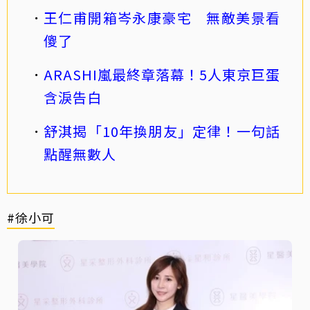
王仁甫開箱岑永康豪宅 無敵美景看
傻了
ARASHI嵐最終章落幕！5人東京巨蛋
含淚告白
舒淇揭「10年換朋友」定律！一句話
點醒無數人
#徐小可