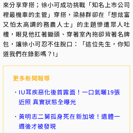
來分享穿搭；徐小可成功挑戰「知名上市公司
裡最機車的主管」穿搭，梁赫群卻在「想炫富
又怕太高調的務農人士」的主題慘遭眾人吐
槽，眼見他扛著鋤頭、穿著室內拖卻背著名牌
包，讓徐小可忍不住脫口：「這位先生，你知
道我們在錄影嗎？!」
更多新聞報導
IU耳疾惡化後首露面！一口氣曬19張
近照 真實狀態全曝光
黃明志二舅孤身死在新加坡！遺體一
週後才被發現