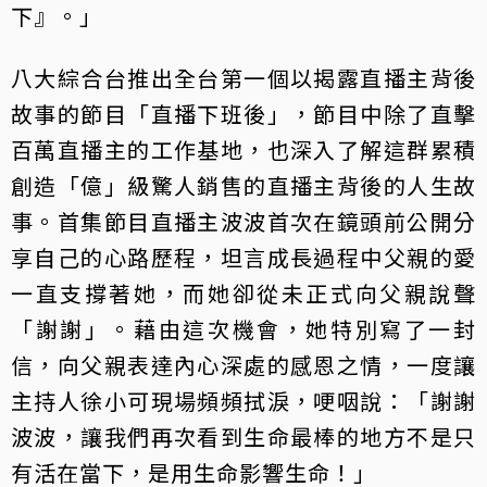
下』。」
八大綜合台推出全台第一個以揭露直播主背後
故事的節目「直播下班後」，節目中除了直擊
百萬直播主的工作基地，也深入了解這群累積
創造「億」級驚人銷售的直播主背後的人生故
事。首集節目直播主波波首次在鏡頭前公開分
享自己的心路歷程，坦言成長過程中父親的愛
一直支撐著她，而她卻從未正式向父親說聲
「謝謝」。藉由這次機會，她特別寫了一封
信，向父親表達內心深處的感恩之情，一度讓
主持人徐小可現場頻頻拭淚，哽咽說：「謝謝
波波，讓我們再次看到生命最棒的地方不是只
有活在當下，是用生命影響生命！」