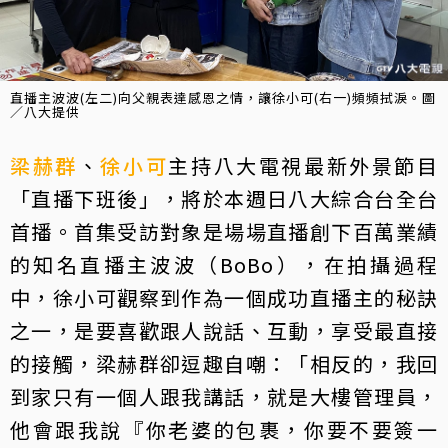
直播主波波(左二)向父親表達感恩之情，讓徐小可(右一)頻頻拭淚。圖
／八大提供
梁赫群
、
徐小可
主持八大電視最新外景節目
「直播下班後」，將於本週日八大綜合台全台
首播。首集受訪對象是場場直播創下百萬業績
的知名直播主波波（BoBo），在拍攝過程
中，徐小可觀察到作為一個成功直播主的秘訣
之一，是要喜歡跟人說話、互動，享受最直接
的接觸，梁赫群卻逗趣自嘲：「相反的，我回
到家只有一個人跟我講話，就是大樓管理員，
他會跟我說『你老婆的包裹，你要不要簽一