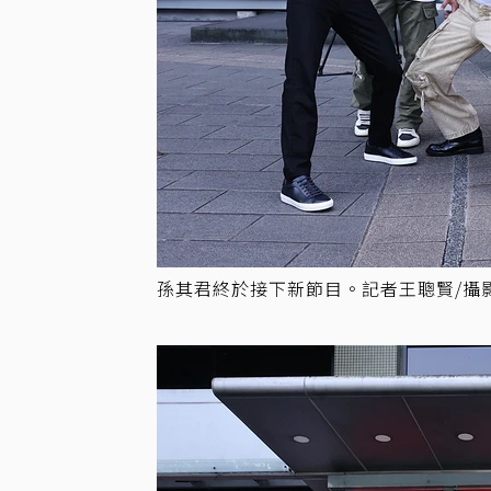
孫其君終於接下新節目。記者王聰賢/攝