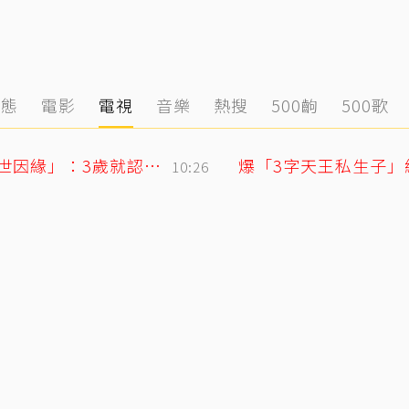
動態
電影
電視
音樂
熱搜
500齣
500歌
71歲姜厚任戀上小2輪女友！ 她曝「七世因緣」：3歲就認定是他
爆「3字天王私生子」
10:26