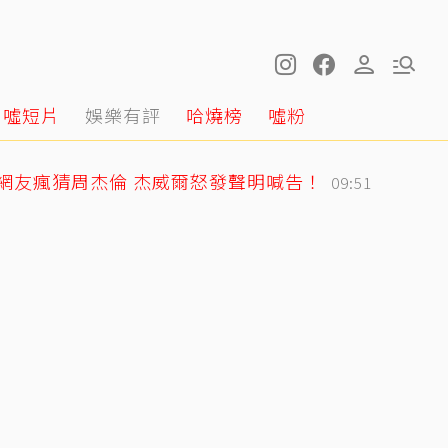
噓短片
娛樂有評
哈燒榜
噓粉
網友瘋猜周杰倫 杰威爾怒發聲明喊告！
09:51