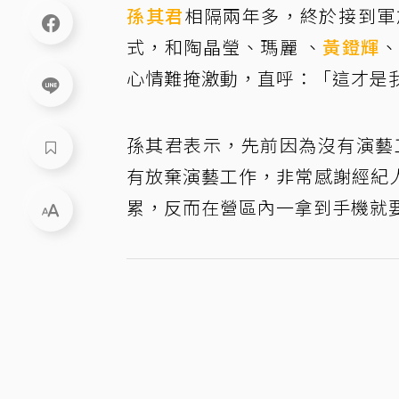
孫其君
相隔兩年多，終於接到軍
式，和陶晶瑩、瑪麗 、
黃鐙輝
心情難掩激動，直呼：「這才是
孫其君表示，先前因為沒有演藝
有放棄演藝工作，非常感謝經紀
累，反而在營區內一拿到手機就