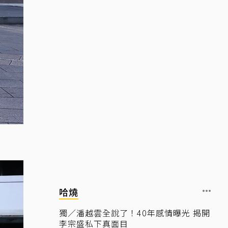
哈燒
獨／潘越雲全說了！40年感情曝光 揭開
李宗盛私下真面目