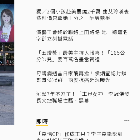
獨／2個小孩赴美要燒2千萬 曲艾玲嘆後
輩削價只拿她十分之一酬勞競爭
演藝工會終於聯絡上田路路 她一聽這名
字卻立刻掛電話
「五燈獎」最美主持人報喜！「185公
分帥兒」要百萬名畫當賀禮
母親病逝昔日家醜再掀！侯炳瑩認封鎖
哥哥侯冠群 兩度抗癌近況曝光
沉默7年不忍了！「車界女神」李冠儀發
長文控職場性騷、黑幕
即時
「森恬CP」修成正果？李子森錄影到一