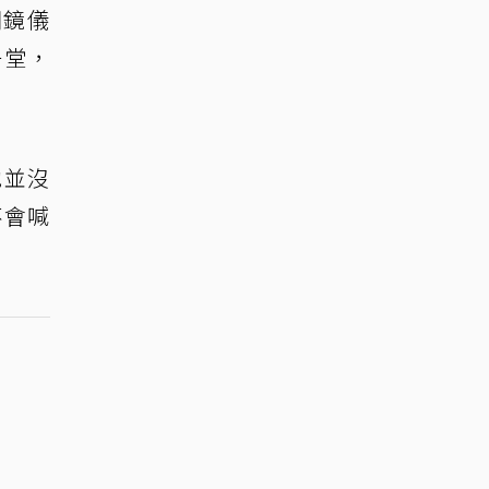
開鏡儀
一堂，
他並沒
不會喊