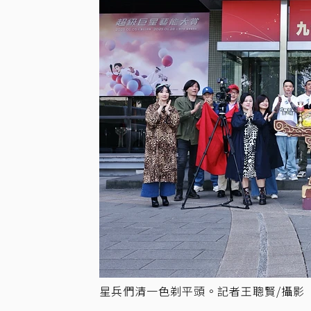
星兵們清一色剃平頭。記者王聰賢/攝影