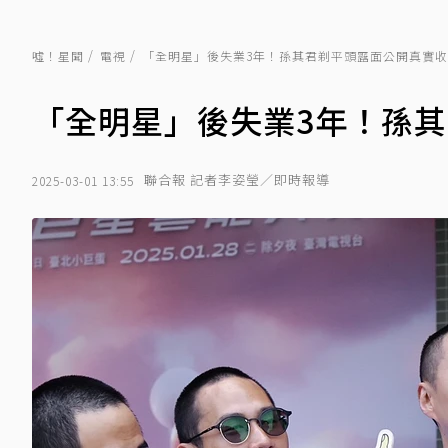
噓！星聞
電視
「全明星」後失業3年！孫其君剃平頭露面公開真實
「全明星」後失業3年！孫
聯合報 記者李姿瑩／即時報導
2025-03-01 13:55