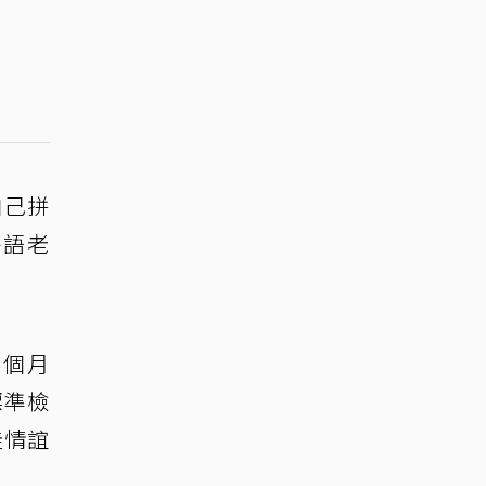
自己拼
外語老
4個月
標準檢
徒情誼