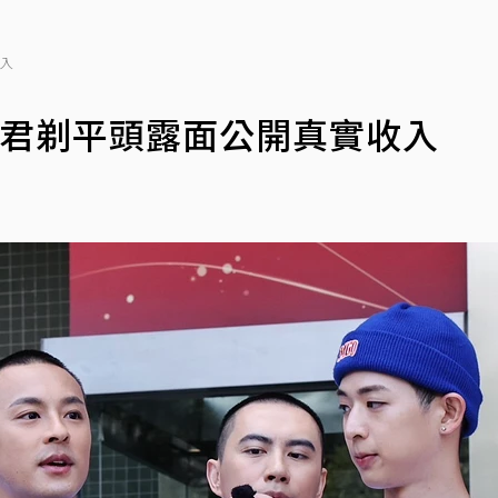
收入
其君剃平頭露面公開真實收入