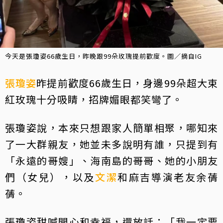
今天是張瓊姿66歲生日，昨晚跟99朵玫瑰提前歡度。圖／摘自IG
張瓊姿
昨提前歡度66歲生日，身邊99朵超大束
紅玫瑰十分吸睛，招牌媚眼都笑彎了。
張瓊姿說，本來只想跟家人簡單相聚，哪知來
了一大群親友，她並未多說明有誰，只提到有
「永遠的哥嫂」、海南島的哥哥、她的小朋友
們（女兒），以及
文潔
和麻吉導演老友余蒨
蒨。
張瓊姿甜喊開心和幸福，還放話：「我一定要