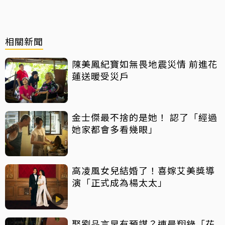
相關新聞
陳美鳳紀寶如無畏地震災情 前進花
蓮送暖受災戶
金士傑最不捨的是她！ 認了「經過
她家都會多看幾眼」
高凌風女兒結婚了！喜嫁艾美獎導
演「正式成為楊太太」
娶劉品言早有預謀？連晨翔錄「花