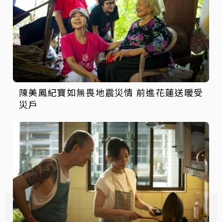
陳美鳳紀寶如無畏地震災情 前進花蓮送暖受
災戶