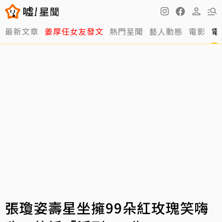
最新文章
姜厚任女友發文
熱門星聞
藝人動態
電影
電
張瓊姿壽星坐擁99朵紅玫瑰笑嗨