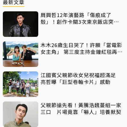
最新文章
周興哲12年演藝路「傷痕成了
殼」！創作卡關3次東京飯店突找
回靈感
木木26歲生日哭了！許願「當電影
女主角」 第三度主持金鐘紅毯再喊
話
江國賓父親節收女兒祝福超滿足
亮哲曝「巨型卷軸卡片」感動
父親節搶先看！黃騰浩魏蔓組一家
三口 片場竟靠「嚇人」培養默契