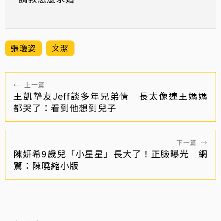
張瓊姿
文潔
←
上一篇
王凱摯友Jeff談多年兄弟情 長太像連王媽媽
都哭了：看到他想到兒子
下一篇
→
陳妍希9歲兒「小星星」長大了！正臉曝光 網
驚：陳曉縮小版