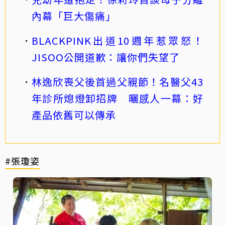
內幕「巨大傷痛」
BLACKPINK出道10週年惹眾怒！
JISOO公開道歉：讓你們失望了
林逸欣喪父後首過父親節！名醫父43
年診所熄燈卸招牌 曬感人一幕：好
產品依舊可以傳承
#張瓊姿