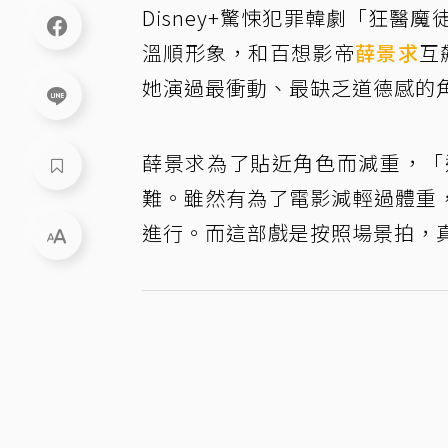
Disney+驚悚犯罪韓劇「狂醫
溫順形象，和百想影帝
薛景求
互
她演過最衝動、最缺乏道德感的
薛景求為了貼近角色而減重，「
難。雖然有為了電影減輕過體重
進行。而這部戲是按照場景拍，