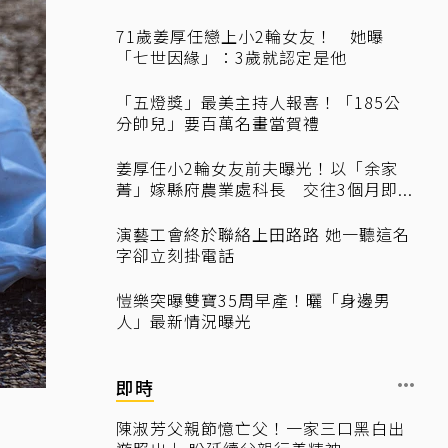
71歲姜厚任戀上小2輪女友！ 她曝
「七世因緣」：3歲就認定是他
「五燈獎」最美主持人報喜！「185公
分帥兒」要百萬名畫當賀禮
姜厚任小2輪女友前夫曝光！以「余家
菁」嫁縣府農業處科長 交往3個月即...
演藝工會終於聯絡上田路路 她一聽這名
字卻立刻掛電話
愷樂突曝雙寶35周早產！曬「身邊男
人」最新情況曝光
即時
陳淑芳父親節憶亡父！一家三口黑白出