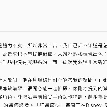
重體力不支，所以非常辛苦，我自己都不知道是
」薛景求也不忘提攜後輩，大讚朴恩彬表現出色
去作品中沒有展現過的一面，這對我來說非常新
令人敬佩，他在片場總是耐心解答我的疑問。」
很尊敬前輩，很開心能一起拍攝。像剛才提到的
釋角色，朴恩斌事前接受手術動作特訓，劇組為
）的醫療設備。「狂醫魔徒」每周三在Disney+