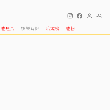
噓短片
娛樂有評
哈燒榜
噓粉