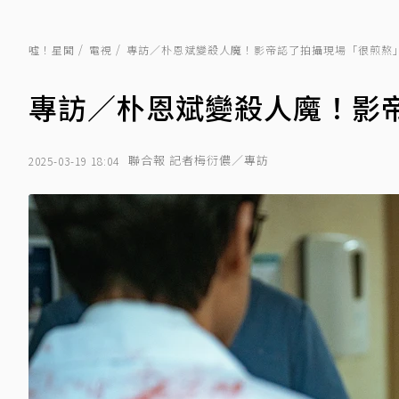
噓！星聞
電視
專訪／朴恩斌變殺人魔！影帝認了拍攝現場「很煎熬
專訪／朴恩斌變殺人魔！影
聯合報 記者梅衍儂／專訪
2025-03-19 18:04