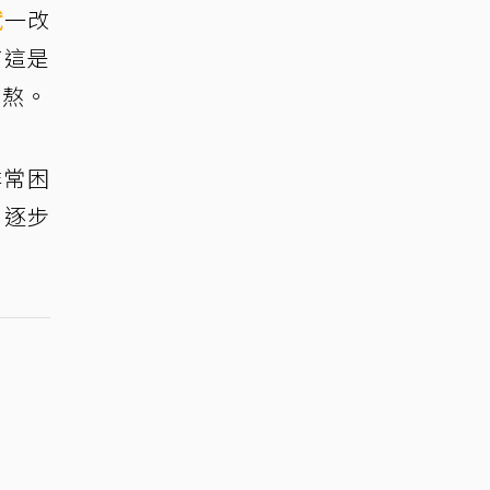
斌
一改
言這是
煎熬。
非常困
，逐步