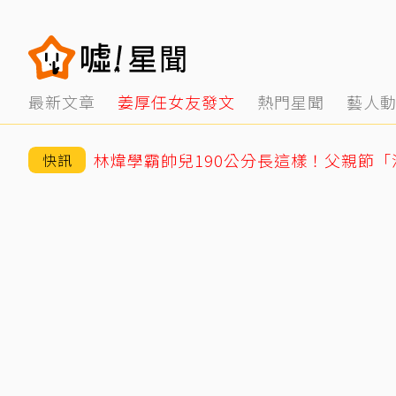
最新文章
姜厚任女友發文
熱門星聞
藝人
林煒學霸帥兒190公分長這樣！父親節
快訊