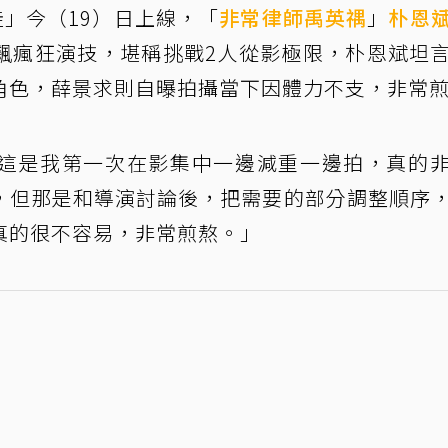
魔徒」今（19）日上線，「
非常律師禹英禑
」
朴恩
飆瘋狂演技，堪稱挑戰2人從影極限，朴恩斌坦
角色，薛景求則自曝拍攝當下因體力不支，非常
這是我第一次在影集中一邊減重一邊拍，真的
，但那是和導演討論後，把需要的部分調整順序
真的很不容易，非常煎熬。」