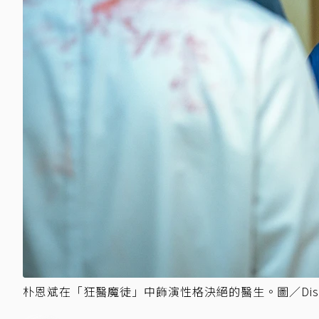
朴恩斌在「狂醫魔徒」中飾演性格決絕的醫生。圖／Disn