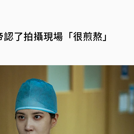
」
帝認了拍攝現場「很煎熬」