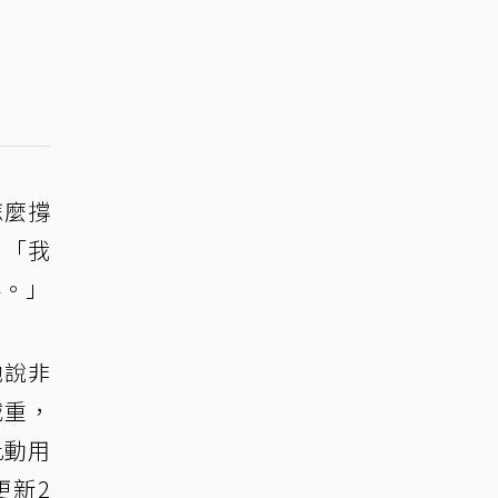
怎麼撐
：「我
鮮。」
她說非
減重，
此動用
更新2