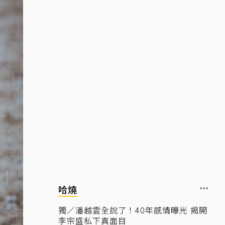
哈燒
獨／潘越雲全說了！40年感情曝光 揭開
李宗盛私下真面目