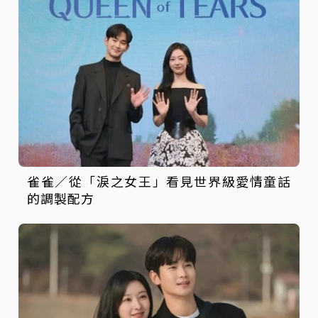
雀雀／從「淚之女王」看見世界級愛情童話
的調製配方