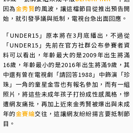
因為
金秀賢
的風波，讓這檔節目從推出預告開
始，就引發爭議與抵制，電視台急出面回應。
「UNDER15」原本將在3月底播出，不過從
「UNDER15」先前在官方社群公布參賽者資
料可以看出，年齡最大的是2009年出生將滿
16歲，年齡最小的是2016年出生將滿9歲，其
中還有曾在電視劇「請回答1988」中飾演「珍
珠」一角的童星金雪也有報名參加，而有一組
照片，將這些未成年孩子打扮成性感風格，慘
遭網友痛批，再加上近來金秀賢被爆出與未成
年的
金賽綸
交往，這讓網友紛紛揚言要抵制節
目。