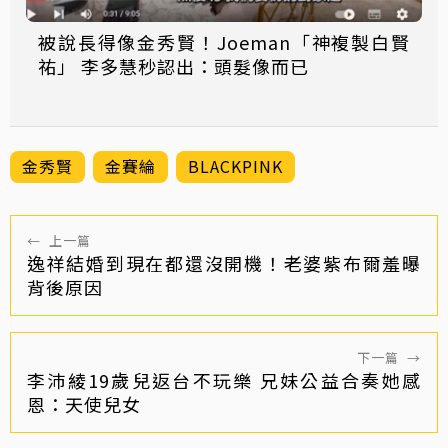
被說長得像金秀賢！Joeman「神複製白賢
祐」 李多慧秒認出：頭髮像而已
金秀賢
金賽綸
BLACKPINK
←
上一篇
逸祥結婚到現在都還沒開機！老婆紫布爾羞曝
背後原因
下一篇
→
李沛綾19歲兒返台不玩樂 兄妹公益合奏她感
恩：天使兒女