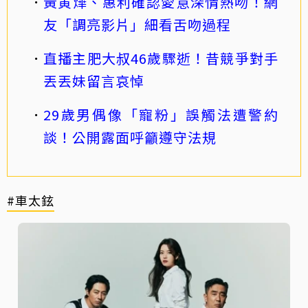
黃寅燁、惠利確認愛意深情熱吻！網
友「調亮影片」細看舌吻過程
直播主肥大叔46歲驟逝！昔競爭對手
丟丟妹留言哀悼
29歲男偶像「寵粉」誤觸法遭警約
談！公開露面呼籲遵守法規
#車太鉉