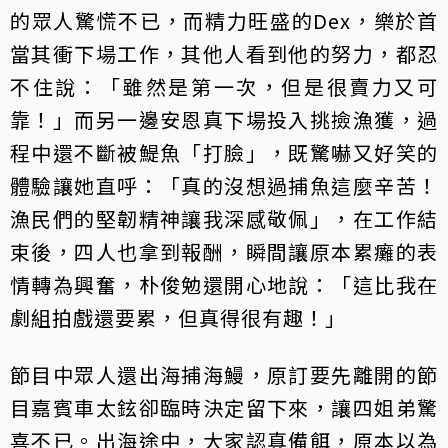
的眾人驚慌不已，而精力旺盛的Dex，樂於首
當其衝下場工作，其他人看到他的努力，都忍
不住說：「雖然是第一次，但是很賣力又可
靠！」而另一邊安恩真下場投入挑撿漁獲，過
程中還不斷被鯷魚「打臉」，既驚嚇又好笑的
體驗讓她直呼：「真的沒想過捕魚這麼辛苦！
漁民們的堅韌精神讓我深感敬佩」，在工作結
束後，四人也拿到報酬，瞬間讓原本累癱的表
情轉為興奮，朴俊勉還開心地說：「這比我在
劇組拍戲還要累，但真得很有趣！」
節目中眾人還出海捕海鰻，原訂要先離開的節
目嘉賓車太鉉卻臨時決定留下來，讓四姐弟驚
喜不已。出海途中，大家認真備餌，原本以為