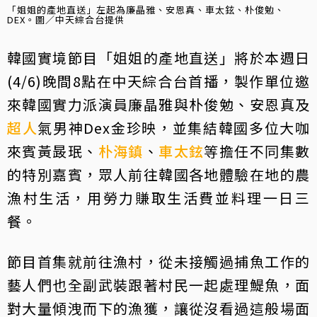
「姐姐的產地直送」左起為廉晶雅、安恩真、車太鉉、朴俊勉、
DEX。圖／中天綜合台提供
韓國實境節目「姐姐的產地直送」將於本週日
(4/6)晚間8點在中天綜合台首播，製作單位邀
來韓國實力派演員廉晶雅與朴俊勉、安恩真及
超人
氣男神Dex金珍映，並集結韓國多位大咖
來賓黃晸珉、
朴海鎮
、
車太鉉
等擔任不同集數
的特別嘉賓，眾人前往韓國各地體驗在地的農
漁村生活，用勞力賺取生活費並料理一日三
餐。
節目首集就前往漁村，從未接觸過捕魚工作的
藝人們也全副武裝跟著村民一起處理鯷魚，面
對大量傾洩而下的漁獲，讓從沒看過這般場面