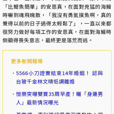
「比鯷魚簡單」的安恩真，在面對兇猛的海鰻
時嚇到魂飛魄散，「我沒有勇氣摸魚啊，真的
覺得以前的日子過得太輕鬆了」，一直以來都
很努力做好每項工作的安恩真，在面對海鰻時
倒顯得喪失意志，最終更是落荒而逃。
更多新聞報導
5566小刀證實結束14年婚姻！ 認與
台玻千金林文晴低調離婚
愷樂突曝雙寶35周早產！曬「身邊男
人」最新情況曝光