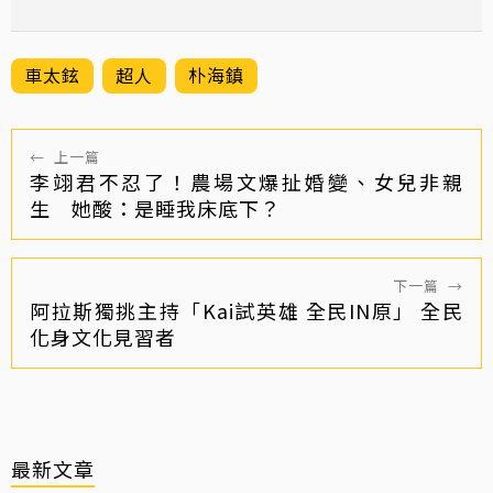
車太鉉
超人
朴海鎮
←
上一篇
李翊君不忍了！農場文爆扯婚變、女兒非親
生 她酸：是睡我床底下？
下一篇
→
阿拉斯獨挑主持「Kai試英雄 全民IN原」 全民
化身文化見習者
最新文章