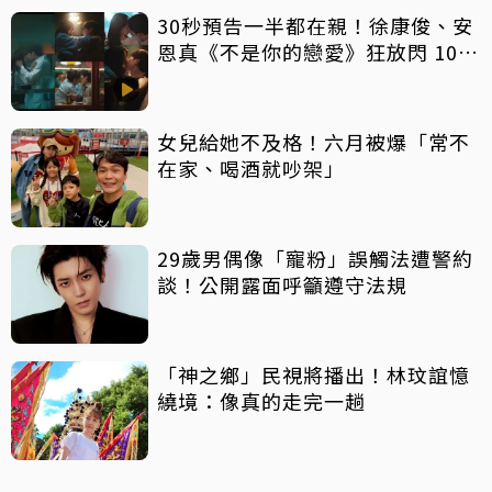
30秒預告一半都在親！徐康俊、安
恩真《不是你的戀愛》狂放閃 10年
長跑吻戲掀熱議
女兒給她不及格！六月被爆「常不
在家、喝酒就吵架」
29歲男偶像「寵粉」誤觸法遭警約
談！公開露面呼籲遵守法規
「神之鄉」民視將播出！林玟誼憶
繞境：像真的走完一趟