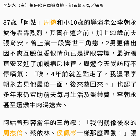
李朝永（右）總是陪在周遊身邊。記者趙大智／攝影
87歲「阿姑」
周遊
和小10歲的導演老公李朝永
愛得轟轟烈烈，其實在這之前，加上82歲前夫
張育安，曾上演一段驚世三角戀，2男更傳出
因不爽互毆但愛恨情仇已是過眼雲煙，最近張
育安又進了加護病房插管，周遊今天受訪時不
停嘆氣：「唉，4年前就差點走了，我還跟李
朝永去見他最後一面，後來救回來。」也認了
多年來仍資助前夫每月生活及醫藥費，李朝永
甚至還燉牛肉湯送去。
阿姑曾形容當年的三角戀：「我們就像後來的
周杰倫
、蔡依林、
侯佩岑
一樣那麼轟動！」張