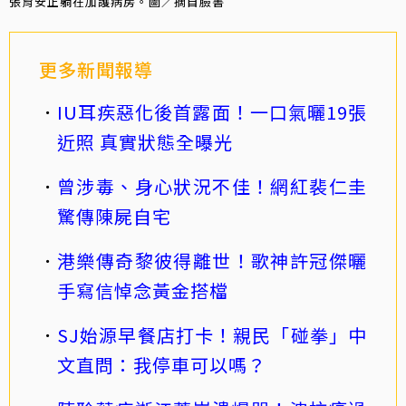
張育安正躺在加護病房。圖／摘自臉書
更多新聞報導
IU耳疾惡化後首露面！一口氣曬19張
近照 真實狀態全曝光
曾涉毒、身心狀況不佳！網紅裴仁圭
驚傳陳屍自宅
港樂傳奇黎彼得離世！歌神許冠傑曬
手寫信悼念黃金搭檔
SJ始源早餐店打卡！親民「碰拳」中
文直問：我停車可以嗎？