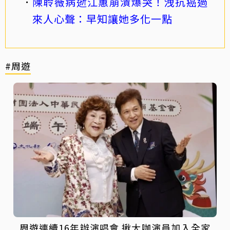
陳聆薇病逝江蕙崩潰爆哭！洩抗癌過
來人心聲：早知讓她多化一點
#周遊
周遊連續16年辦演唱會 揪大咖演員加入全家