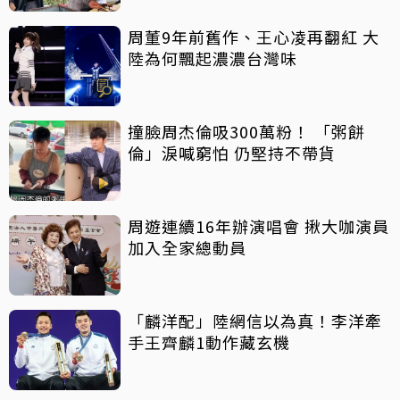
周董9年前舊作、王心凌再翻紅 大
陸為何飄起濃濃台灣味
撞臉周杰倫吸300萬粉！ 「粥餅
倫」淚喊窮怕 仍堅持不帶貨
周遊連續16年辦演唱會 揪大咖演員
加入全家總動員
「麟洋配」陸網信以為真！李洋牽
手王齊麟1動作藏玄機