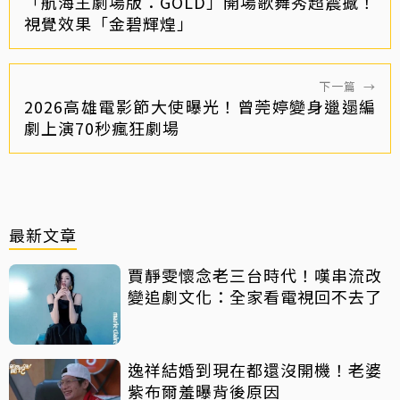
「航海王劇場版：GOLD」開場歌舞秀超震撼！
視覺效果「金碧輝煌」
下一篇
→
2026高雄電影節大使曝光！曾莞婷變身邋遢編
劇上演70秒瘋狂劇場
最新文章
賈靜雯懷念老三台時代！嘆串流改
變追劇文化：全家看電視回不去了
逸祥結婚到現在都還沒開機！老婆
紫布爾羞曝背後原因