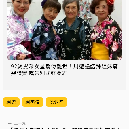
92歲資深女星驚傳離世！周遊送結拜姐妹痛
哭證實 嘆告別式好冷清
周遊
周杰倫
侯佩岑
←
上一篇