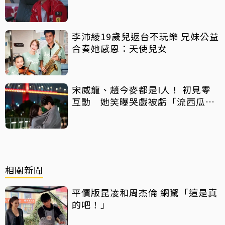
李沛綾19歲兒返台不玩樂 兄妹公益
合奏她感恩：天使兒女
宋威龍、趙今麥都是I人！ 初見零
互動 她笑曝哭戲被虧「流西瓜
汁」
相關新聞
平價版昆凌和周杰倫 網驚「這是真
的吧！」