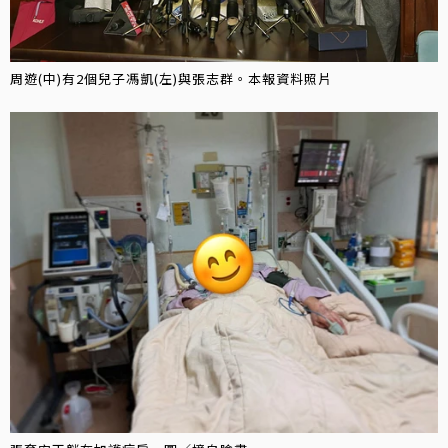
周遊(中)有2個兒子馮凱(左)與張志群。本報資料照片