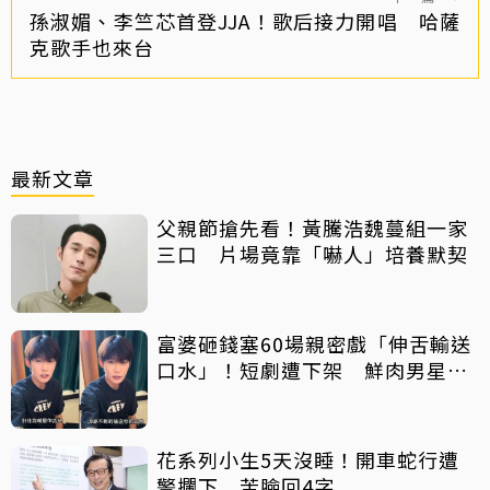
孫淑媚、李竺芯首登JJA！歌后接力開唱 哈薩
克歌手也來台
最新文章
父親節搶先看！黃騰浩魏蔓組一家
三口 片場竟靠「嚇人」培養默契
富婆砸錢塞60場親密戲「伸舌輸送
口水」！短劇遭下架 鮮肉男星吐
心聲：要守住底線
花系列小生5天沒睡！開車蛇行遭
警攔下 苦臉回4字