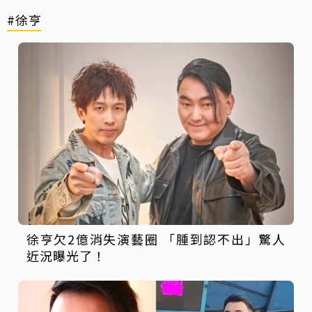
#徐亨
徐亨欠2億消失演藝圈 「腫到認不出」驚人
近況曝光了！