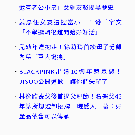
還有老公小孩」女網友怒揭黑歷史
姜厚任女友遭控當小三！發千字文
「不學邏輯很難開始好好活」
兒幼年遭抱走！徐莉玲首談母子分離
內幕「巨大傷痛」
BLACKPINK出道10週年惹眾怒！
JISOO公開道歉：讓你們失望了
林逸欣喪父後首過父親節！名醫父43
年診所熄燈卸招牌 曬感人一幕：好
產品依舊可以傳承