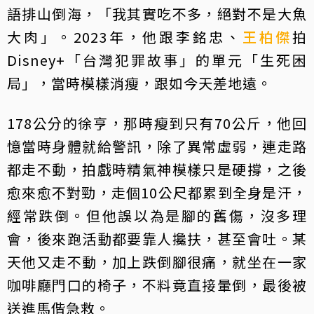
語排山倒海，「我其實吃不多，絕對不是大魚
大肉」。2023年，他跟李銘忠、
王柏傑
拍
Disney+「台灣犯罪故事」的單元「生死困
局」，當時模樣消瘦，跟如今天差地遠。
178公分的徐亨，那時瘦到只有70公斤，他回
憶當時身體就給警訊，除了異常虛弱，連走路
都走不動，拍戲時精氣神模樣只是硬撐，之後
愈來愈不對勁，走個10公尺都累到全身是汗，
經常跌倒。但他誤以為是腳的舊傷，沒多理
會，後來跑活動都要靠人攙扶，甚至會吐。某
天他又走不動，加上跌倒腳很痛，就坐在一家
咖啡廳門口的椅子，不料竟直接暈倒，最後被
送進馬偕急救。