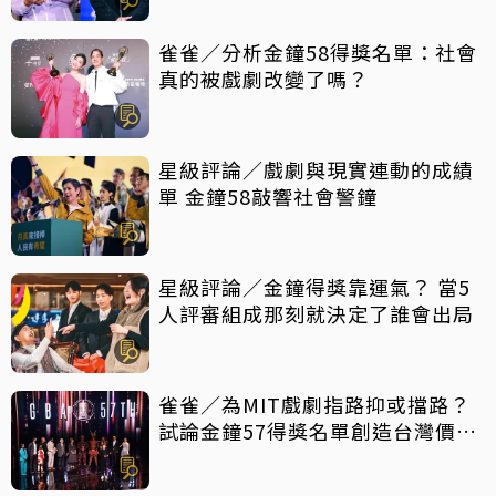
雀雀／分析金鐘58得獎名單：社會
真的被戲劇改變了嗎？
星級評論／戲劇與現實連動的成績
單 金鐘58敲響社會警鐘
星級評論／金鐘得獎靠運氣？ 當5
人評審組成那刻就決定了誰會出局
雀雀／為MIT戲劇指路抑或擋路？
試論金鐘57得獎名單創造台灣價值
密碼