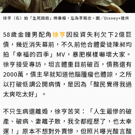
徐亨（右）拍「生死困局」時暴瘦，左為李銘忠。圖／Disney+提供
58歲金鐘男配角
徐亨
因投資失利欠下2億巨
債，幾近消失幕前，不久前他合體愛徒陳昶均
拍「幸福的四季」MV，暴肥模樣嚇壞大家。
徐亨接受專訪，坦言體重目前破百，債務還有
2000萬，債主早就知道他腦腫瘤也體諒，之所
以打破低調公開病情，是因為「酸民覺得我過
太爽吃太好」。
不只生病還離婚，徐亨苦笑：「人生最慘的破
產、破病、妻離子散，我全都經歷了，也太幸
運！」原本不想對外賣慘，但照片曝光酸言酸