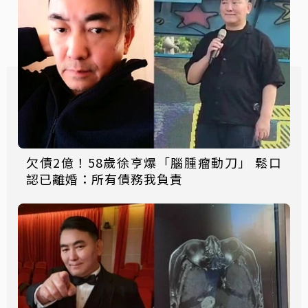
欠債2億！58歲徐亨爆「腦腫瘤動刀」 鬆口
認已離婚：所有債務我負責