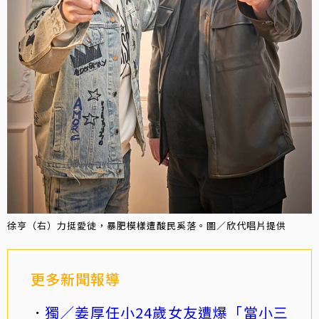
徐亨（右）力挺愛徒，暴肥模樣遭酸民奚落。圖／欣代唱片提供
更多新聞報導
獨／姜厚任小24歲女友遭爆「當小三