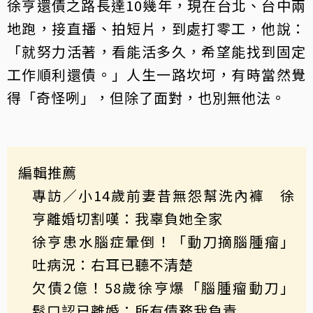
徐亨還債之路長達10幾年，現在台北、台中兩
地跑，接直播、拍短片，到處打零工，他說：
「就努力活著，看能活多久，希望能找到固定
工作順利還債。」人生一路坎坷，有時當然覺
得「奇怪咧」，但除了面對，也別無他法。
編輯推薦
專訪／小14歲前妻昔無怨幫洗內褲 徐
亨離婚切割嘆：我辜負她全家
徐亨患水腦症暈倒！「動刀摘腦腫瘤」
吐病況：右耳已聽不清楚
欠債2億！58歲徐亨爆「腦腫瘤動刀」
鬆口認已離婚：所有債務我負責