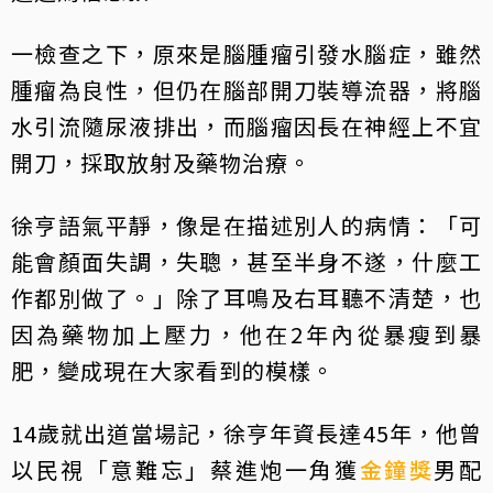
一檢查之下，原來是腦腫瘤引發水腦症，雖然
腫瘤為良性，但仍在腦部開刀裝導流器，將腦
水引流隨尿液排出，而腦瘤因長在神經上不宜
開刀，採取放射及藥物治療。
徐亨語氣平靜，像是在描述別人的病情：「可
能會顏面失調，失聰，甚至半身不遂，什麼工
作都別做了。」除了耳鳴及右耳聽不清楚，也
因為藥物加上壓力，他在2年內從暴瘦到暴
肥，變成現在大家看到的模樣。
14歲就出道當場記，徐亨年資長達45年，他曾
以民視「意難忘」蔡進炮一角獲
金鐘獎
男配