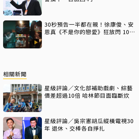
30秒預告一半都在親！徐康俊、安
恩真《不是你的戀愛》狂放閃 10年
長跑吻戲掀熱議
相關新聞
星級評論／文化部補助戲劇、綜藝
價差超過10倍 哈林節目面臨斷炊
星級評論／吳宗憲胡瓜縱橫電視30
年 退休、交棒各自掙扎