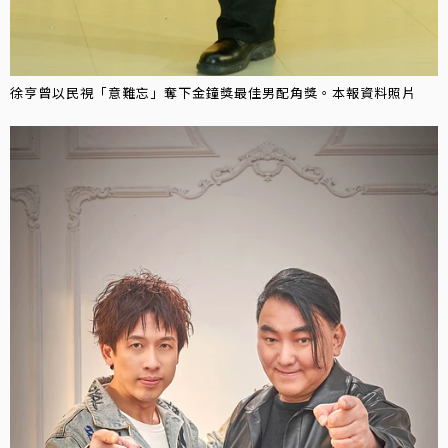
徐亨曾以民視「意難忘」奪下金鐘獎最佳男配角獎。本報資料照片