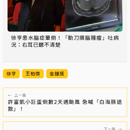
徐亨患水腦症暈倒！「動刀摘腦腫瘤」吐病
況：右耳已聽不清楚
徐亨
王柏傑
金鐘獎
←
上一篇
許富凱小巨蛋倒數2天遇颱風 急喊「白海豚退
散」！
下一篇
→