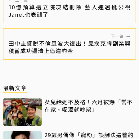
10億預算遭立院凍結刪除 藝人連署挺公視
Janet也表態了
下一篇
→
田中圭擺脫不倫風波大復出！靠撲克牌副業與
積蓄成功還清上億違約金
最新文章
女兒給她不及格！六月被爆「常不
在家、喝酒就吵架」
29歲男偶像「寵粉」誤觸法遭警約