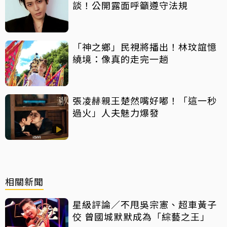
談！公開露面呼籲遵守法規
「神之鄉」民視將播出！林玟誼憶
繞境：像真的走完一趟
張凌赫親王楚然嘴好嘟！「這一秒
過火」人夫魅力爆發
相關新聞
星級評論／不甩吳宗憲、超車黃子
佼 曾國城默默成為「綜藝之王」