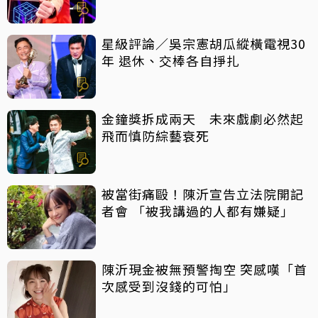
星級評論／吳宗憲胡瓜縱橫電視30
年 退休、交棒各自掙扎
金鐘獎拆成兩天 未來戲劇必然起
飛而慎防綜藝衰死
被當街痛毆！陳沂宣告立法院開記
者會 「被我講過的人都有嫌疑」
陳沂現金被無預警掏空 突感嘆「首
次感受到沒錢的可怕」