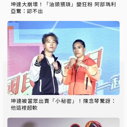
坤達大崩壞！「油頭猥瑣」變狂粉 阿部瑪利
亞驚：認不出
坤達被當眾出賣「小秘密」！陳念琴驚訝：
他這裡超軟