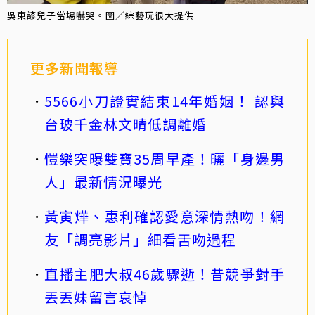
吳東諺兒子當場嚇哭。圖／綜藝玩很大提供
更多新聞報導
5566小刀證實結束14年婚姻！ 認與
台玻千金林文晴低調離婚
愷樂突曝雙寶35周早產！曬「身邊男
人」最新情況曝光
黃寅燁、惠利確認愛意深情熱吻！網
友「調亮影片」細看舌吻過程
直播主肥大叔46歲驟逝！昔競爭對手
丟丟妹留言哀悼