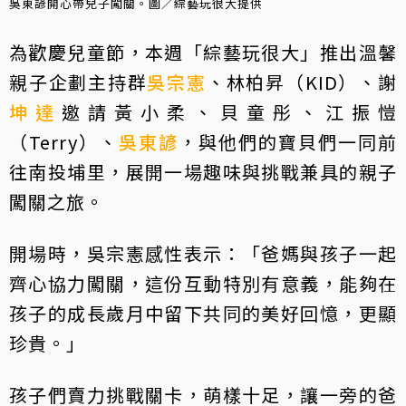
吳東諺開心帶兒子闖關。圖／綜藝玩很大提供
為歡慶兒童節，本週「綜藝玩很大」推出溫馨
親子企劃主持群
吳宗憲
、林柏昇（KID）、謝
坤達
邀請黃小柔、貝童彤、江振愷
（Terry）、
吳東諺
，與他們的寶貝們一同前
往南投埔里，展開一場趣味與挑戰兼具的親子
闖關之旅。
開場時，吳宗憲感性表示：「爸媽與孩子一起
齊心協力闖關，這份互動特別有意義，能夠在
孩子的成長歲月中留下共同的美好回憶，更顯
珍貴。」
孩子們賣力挑戰關卡，萌樣十足，讓一旁的爸