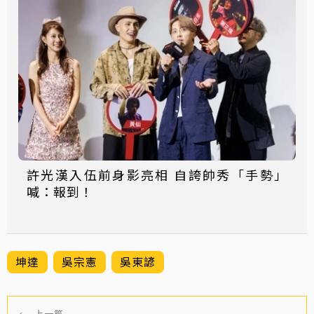
許光漢入伍前身影亮相 自誇帥秀「手勢」
喊：報到！
坤達
吳宗憲
吳東諺
←
上一篇