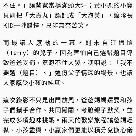
不住。」讓爸爸當場滿頭大汗；黃小柔的小寶
貝則把「大貢丸」誤記成「大泡芙」，讓隊長
KID一陣錯愕，只能無奈苦笑。
而最讓人感動的一幕，則來自江振愷
（Terry）的兒子，因為害怕自己選錯題目導
致爸爸受罰，竟忍不住大哭，哽咽說：「我不
要選（題目）。」這份父子情深的場景，也讓
大家感受小孩的純真。
這次錄影不只是出門放風，爸爸媽媽還要和孩
子們攜手合作、共同闖關，考驗親子默契，並
完成多項趣味挑戰。兩天的歡樂旅程讓爸媽輕
鬆、小孩盡興，小贏家們更能以積分兌換心儀