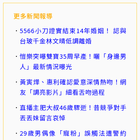
更多新聞報導
5566小刀證實結束14年婚姻！ 認與
台玻千金林文晴低調離婚
愷樂突曝雙寶35周早產！曬「身邊男
人」最新情況曝光
黃寅燁、惠利確認愛意深情熱吻！網
友「調亮影片」細看舌吻過程
直播主肥大叔46歲驟逝！昔競爭對手
丟丟妹留言哀悼
29歲男偶像「寵粉」誤觸法遭警約