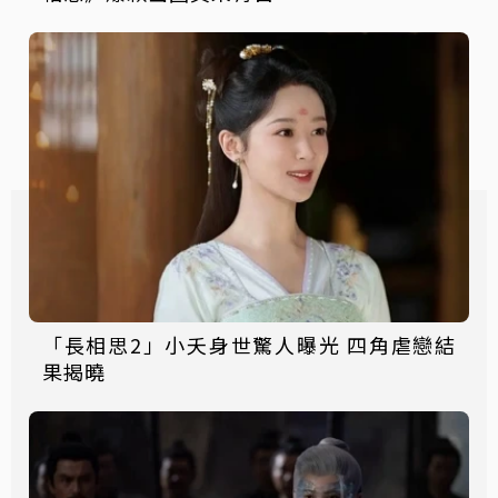
「長相思2」小夭身世驚人曝光 四角虐戀結
果揭曉