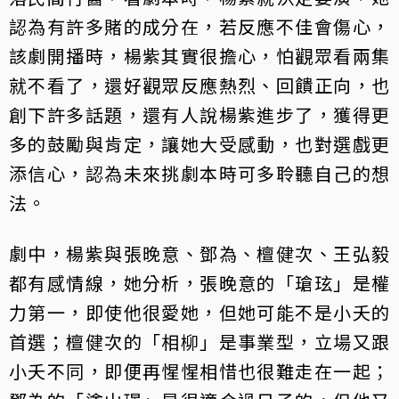
認為有許多賭的成分在，若反應不佳會傷心，
該劇開播時，楊紫其實很擔心，怕觀眾看兩集
就不看了，還好觀眾反應熱烈、回饋正向，也
創下許多話題，還有人說楊紫進步了，獲得更
多的鼓勵與肯定，讓她大受感動，也對選戲更
添信心，認為未來挑劇本時可多聆聽自己的想
法。
劇中，楊紫與張晚意、鄧為、檀健次、王弘毅
都有感情線，她分析，張晚意的「瑲玹」是權
力第一，即使他很愛她，但她可能不是小夭的
首選；檀健次的「相柳」是事業型，立場又跟
小夭不同，即便再惺惺相惜也很難走在一起；