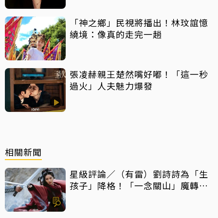
「神之鄉」民視將播出！林玟誼憶
繞境：像真的走完一趟
張凌赫親王楚然嘴好嘟！「這一秒
過火」人夫魅力爆發
相關新聞
星級評論／（有雷）劉詩詩為「生
孩子」降格！「一念關山」魔轉成
「癲劇」