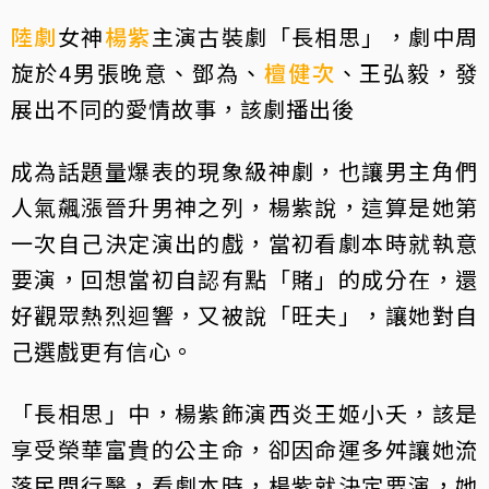
陸劇
女神
楊紫
主演古裝劇「長相思」，劇中周
旋於4男張晚意、鄧為、
檀健次
、王弘毅，發
展出不同的愛情故事，該劇播出後
成為話題量爆表的現象級神劇，也讓男主角們
人氣飆漲晉升男神之列，楊紫說，這算是她第
一次自己決定演出的戲，當初看劇本時就執意
要演，回想當初自認有點「賭」的成分在，還
好觀眾熱烈迴響，又被說「旺夫」，讓她對自
己選戲更有信心。
「長相思」中，楊紫飾演西炎王姬小夭，該是
享受榮華富貴的公主命，卻因命運多舛讓她流
落民間行醫，看劇本時，楊紫就決定要演，她