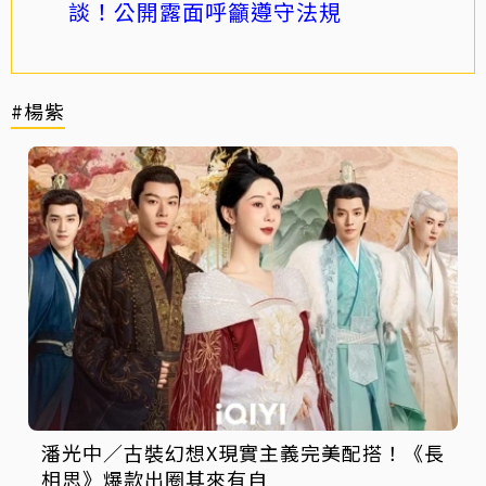
談！公開露面呼籲遵守法規
#楊紫
潘光中／古裝幻想X現實主義完美配搭！《長
相思》爆款出圈其來有自