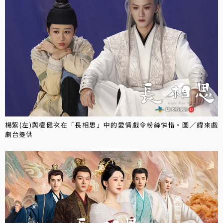
楊紫(左)與檀健次在「長相思」中的愛情戲令粉絲憐惜。圖／緯來戲
劇台提供