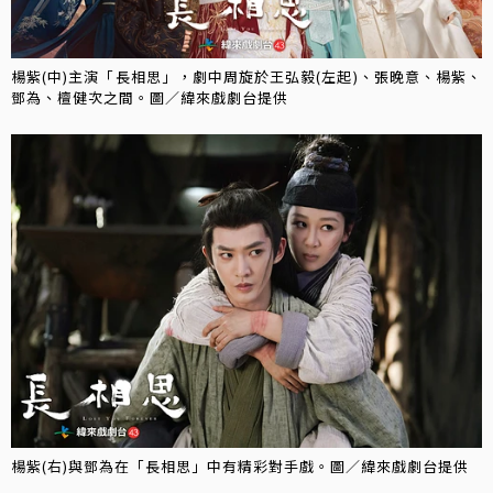
楊紫(中)主演「長相思」，劇中周旋於王弘毅(左起)、張晚意、楊紫、
鄧為、檀健次之間。圖／緯來戲劇台提供
楊紫(右)與鄧為在「長相思」中有精彩對手戲。圖／緯來戲劇台提供