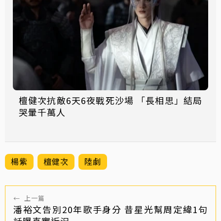
檀健次抗敵6天6夜戰死沙場 「長相思」結局
哭暈千萬人
楊紫
檀健次
陸劇
←
上一篇
潘裕文告別20年歌手身分 昔星光幫周定緯1句