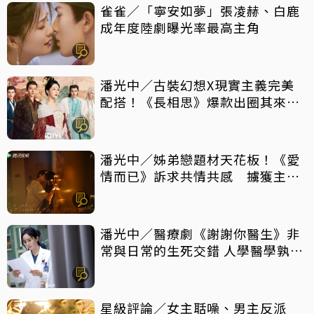
雀雀／「寧安如夢」張凌赫、白鹿
成年度陸劇曝光率最高主角
潘光中／古裝幻想X現實主義完美
配搭！《長相思》爆款出圈其來有
自
潘光中／姊弟戀題材天花板！《愛
情而已》訴求共情共感 擄獲主力
觀眾芳心
潘光中／醫療劇《謝謝你醫生》非
常與日常的生死交錯 人學醫學孰輕
孰重
星級評論／女主聒噪、男主反派