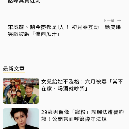
話曝真實近況
下一篇
→
宋威龍、趙今麥都是I人！ 初見零互動 她笑曝
哭戲被虧「流西瓜汁」
最新文章
女兒給她不及格！六月被爆「常不
在家、喝酒就吵架」
29歲男偶像「寵粉」誤觸法遭警約
談！公開露面呼籲遵守法規