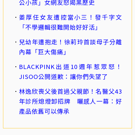
公小孩」女網友怒揭黑歷史
姜厚任女友遭控當小三！發千字文
「不學邏輯很難開始好好活」
兒幼年遭抱走！徐莉玲首談母子分離
內幕「巨大傷痛」
BLACKPINK出道10週年惹眾怒！
JISOO公開道歉：讓你們失望了
林逸欣喪父後首過父親節！名醫父43
年診所熄燈卸招牌 曬感人一幕：好
產品依舊可以傳承