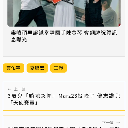
婁峻碩早認識拳擊國手陳念琴 奪銅牌祝賀訊
息曝光
曹佑寧
夏騰宏
王淨
←
上一篇
3歲兒「躺地哭鬧」Marz23投降了 健志讚兒
「天使寶寶」
下一篇
→