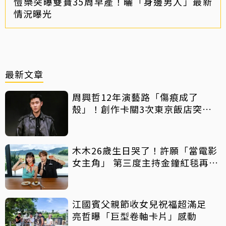
愷樂突曝雙寶35周早產！曬「身邊男人」最新
情況曝光
最新文章
周興哲12年演藝路「傷痕成了
殼」！創作卡關3次東京飯店突找
回靈感
木木26歲生日哭了！許願「當電影
女主角」 第三度主持金鐘紅毯再喊
話
江國賓父親節收女兒祝福超滿足
亮哲曝「巨型卷軸卡片」感動