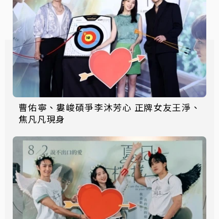
曹佑寧、婁峻碩爭李沐芳心 正牌女友王淨、
焦凡凡現身