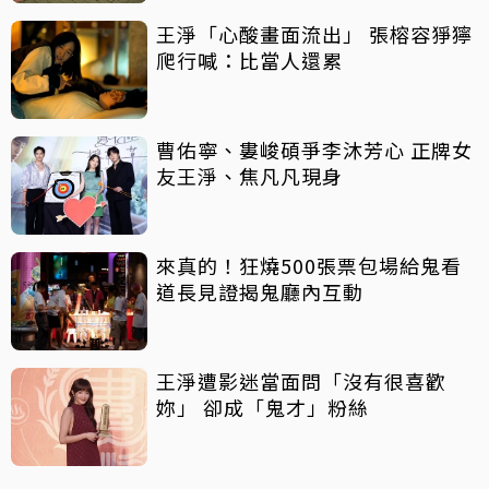
王淨「心酸畫面流出」 張榕容猙獰
爬行喊：比當人還累
曹佑寧、婁峻碩爭李沐芳心 正牌女
友王淨、焦凡凡現身
來真的！狂燒500張票包場給鬼看
道長見證揭鬼廳內互動
王淨遭影迷當面問「沒有很喜歡
妳」 卻成「鬼才」粉絲