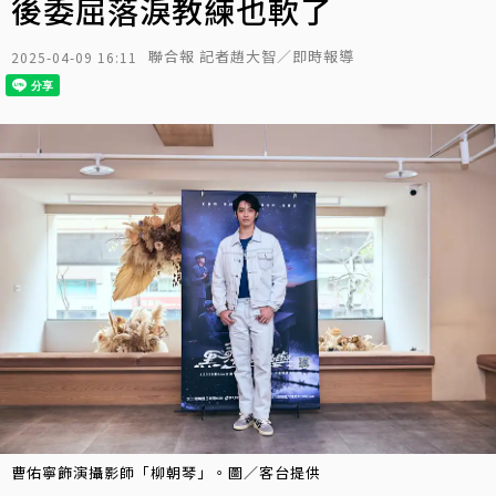
後委屈落淚教練也軟了
聯合報 記者趙大智／即時報導
2025-04-09 16:11
曹佑寧飾演攝影師「柳朝琴」。圖／客台提供