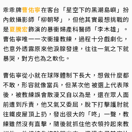
乖乖牌
曹佑寧
在客台「星空下的黑潮島嶼」扮
內斂攝影師「柳朝琴」，但他其實最想挑戰的
是
夏騰宏
飾演的暴衝婦產科醫師「李木雄」。
曹佑寧唯一一次衝撞教練，過程十分戲劇化，
也意外透露原來他淚腺發達，往往一氣之下就
暴哭，對方也為之軟化。
曹佑寧從小就在球隊體制下長大，想做什麼都
不敢，形容就像當兵，但某次他 被選上代表隊
後，被教練誤會散漫又自以為是，還在眾人面
前遭到斥責，他又氣又委屈，脫下打擊護肘就
往鐵皮屋頂上扔，發出很大的「咚」一聲，教
練雖然沒有直擊，隨後就抓住他衣領拎起來教