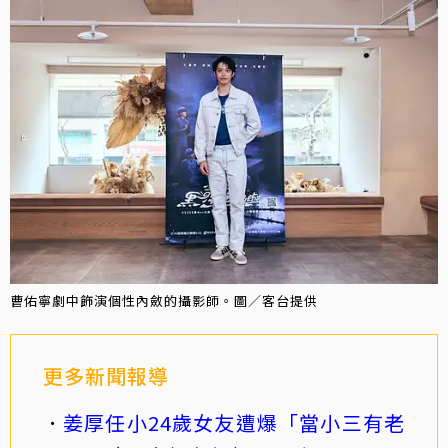
曹佑寧劇中飾演個性內斂的攝影師。圖／客台提供
更多新聞報導
姜厚任小24歲女友遭爆「當小三有老