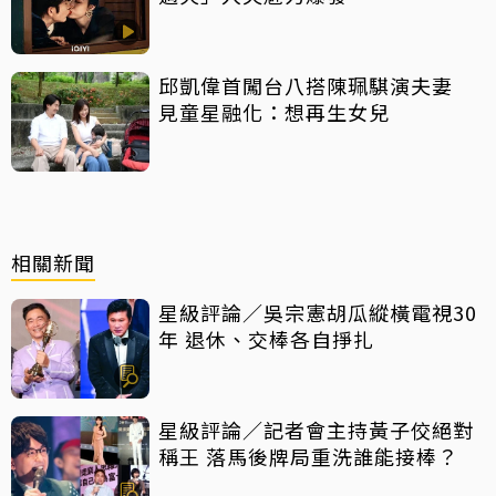
邱凱偉首闖台八搭陳珮騏演夫妻
見童星融化：想再生女兒
相關新聞
星級評論／吳宗憲胡瓜縱橫電視30
年 退休、交棒各自掙扎
星級評論／記者會主持黃子佼絕對
稱王 落馬後牌局重洗誰能接棒？