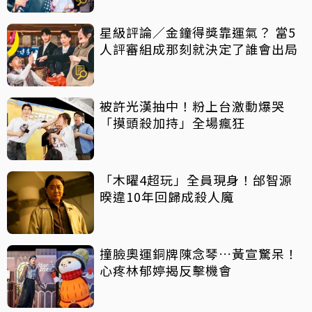
星級評論／金鐘得獎靠運氣？ 當5
人評審組成那刻就決定了誰會出局
被許光漢抽中！粉上台激動爆哭
「摸頭殺加持」全場瘋狂
「木曜4超玩」全員現身！邰智源
暌違10年回歸成殺人魔
撞臉奧運銅牌陳念琴…黃宣驚呆！
心疼林郁婷揭反擊機會