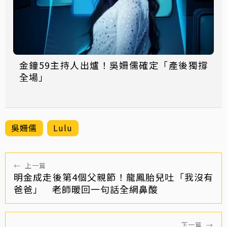
金鐘59主持人出爐！吳姍儒確定「產後獨撐
全場」
吳姍儒
Lulu
←
上一篇
明金成走後第4個父親節！龍鳳胎兒吐「我沒有
爸爸」 老師暖回一句話全網鼻酸
下一篇
→