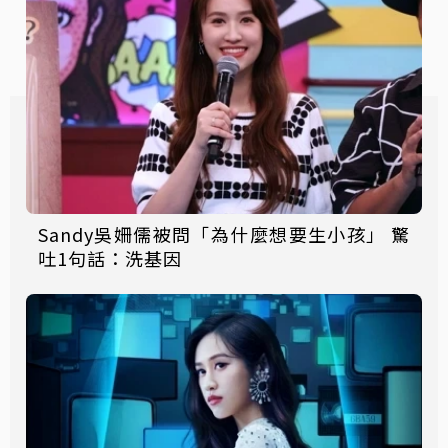
Sandy吳姍儒被問「為什麼想要生小孩」 驚
吐1句話：洗基因