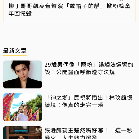
柳丁哥哥飆高音聲演「戴帽子的貓」掀粉絲童
年回憶殺
最新文章
29歲男偶像「寵粉」誤觸法遭警約
談！公開露面呼籲遵守法規
「神之鄉」民視將播出！林玟誼憶
繞境：像真的走完一趟
張凌赫親王楚然嘴好嘟！「這一秒
過火」人夫魅力爆發