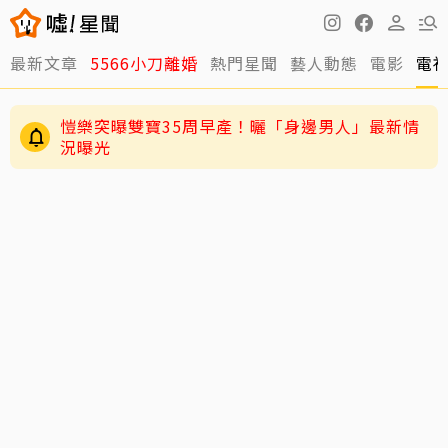
愷樂突曝雙寶35周早產！曬「身邊男人」最新情
最新文章
5566小刀離婚
熱門星聞
藝人動態
電影
電
況曝光
獨／把父親名字刺手上！楊千霈感念「無論婚內
單親」全靠老爸當後盾