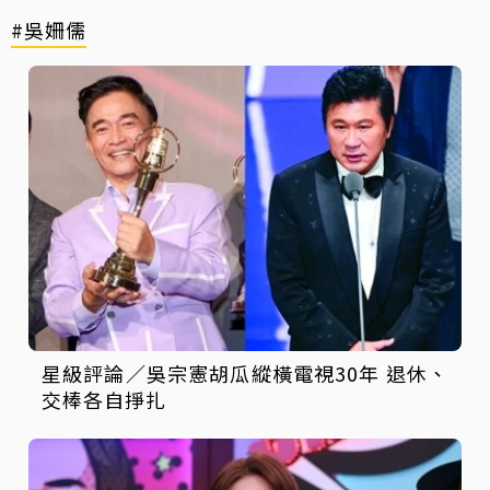
#吳姍儒
星級評論／吳宗憲胡瓜縱橫電視30年 退休、
交棒各自掙扎