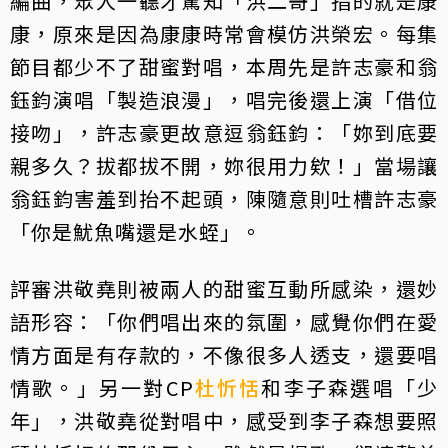
編曲，眾人一聽才驚知「洪二哥」指的就是康
康，原來是因為康康時常會模仿洪榮宏。每集
節目都少不了甜蜜對唱，本周先是許志豪和翁
鈺鈞演唱「製造浪漫」，唱完後還上演「借位
接吻」，許志豪更故意逗翁鈺鈞：「妳到底要
親多久？拔都拔不開，妳很用力欸！」當場讓
翁鈺鈞害羞到抬不起頭，陳隨意則吐槽許志豪
「你是魷魚嘴還是水蛭」。
評審洪敬堯則被兩人的甜蜜互動所感染，還妙
語形容：「你們唱出來的氛圍，感覺你們在愛
情方面是有存款的，不像很多人透支，還要唱
情歌。」另一對CP
杜忻恬
和李子森選唱「少
年」，洪敬堯從對唱中，感受到李子森想要照