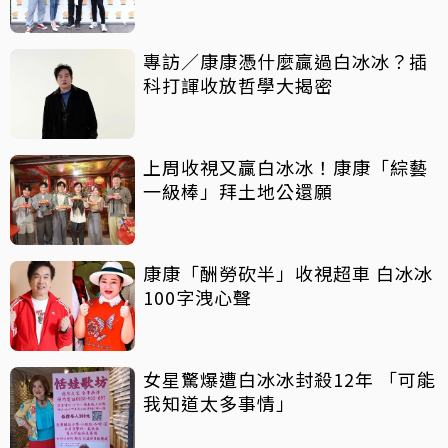
專訪／康康憑什麼贏過白冰冰？插
科打諢收放哲學大揭密
上周收視又贏白冰冰！康康「綜藝
一級棒」拜土地公還願
康康「酬勞砍半」收視超車 白冰冰
100字洩心聲
女星驚爆遭白冰冰封殺12年 「可能
我知道太多事情」