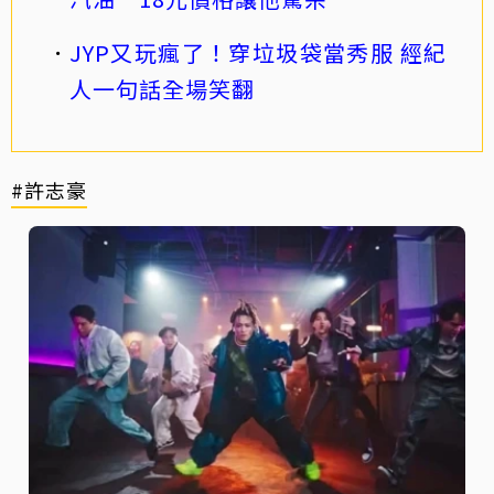
JYP又玩瘋了！穿垃圾袋當秀服 經紀
人一句話全場笑翻
#許志豪