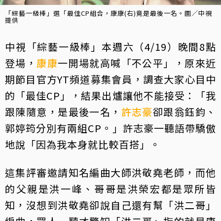
「綜藝一級棒」選「最佳CP組合，康康(右)竟是最後一名。圖／中視
提供
中視「綜藝一級棒」本週六（4/19）晚間8點
登場，
康康
一開場就高喊「不公平」，原來近
期節目官方YT頻道募集會員，調查大家心目中
的「最佳CP」，結果出爐讓他不能接受：「我
跟陳隨意，是最後一名，
許志豪
卻跟翁鈺鈞、
郭婷筠分別有兩組CP。」許志豪一聽語帶驕傲
地說「因為我本身就比較百搭」。
這集評審邀請知名編曲大師洪敬堯老師，而他
的父親是洪一峰、哥哥是洪榮宏都是眾所皆
知，沒想到洪敬堯卻說自己還有幫「洪二哥」