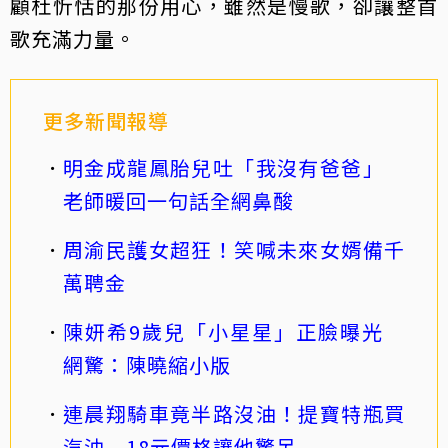
顧杜忻恬的那份用心，雖然是慢歌，卻讓整首
歌充滿力量。
更多新聞報導
明金成龍鳳胎兒吐「我沒有爸爸」
老師暖回一句話全網鼻酸
周渝民護女超狂！笑喊未來女婿備千
萬聘金
陳妍希9歲兒「小星星」正臉曝光
網驚：陳曉縮小版
連晨翔騎車竟半路沒油！提寶特瓶買
汽油 18元價格讓他驚呆