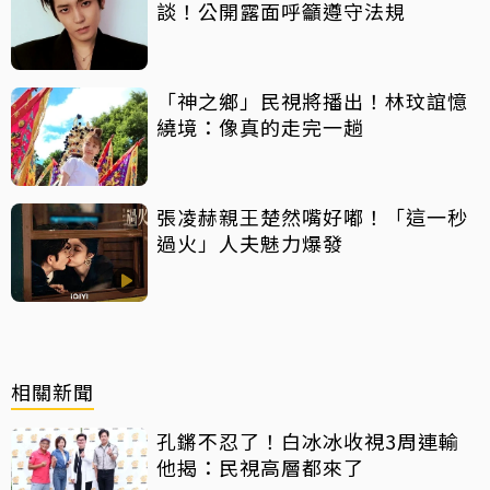
談！公開露面呼籲遵守法規
「神之鄉」民視將播出！林玟誼憶
繞境：像真的走完一趟
張凌赫親王楚然嘴好嘟！「這一秒
過火」人夫魅力爆發
相關新聞
孔鏘不忍了！白冰冰收視3周連輸
他揭：民視高層都來了