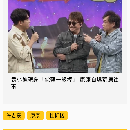
袁小迪現身「綜藝一級棒」 康康自爆荒唐往
事
許志豪
康康
杜忻恬