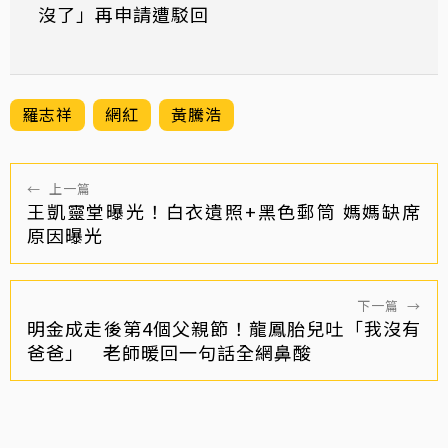
沒了」再申請遭駁回
羅志祥
網紅
黃騰浩
←
上一篇
王凱靈堂曝光！白衣遺照+黑色郵筒 媽媽缺席
原因曝光
下一篇
→
明金成走後第4個父親節！龍鳳胎兒吐「我沒有
爸爸」 老師暖回一句話全網鼻酸