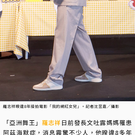
羅志祥暌違8年接拍電影「我的網紅女兒」。記者沈昱嘉／攝影
「亞洲舞王」
羅志祥
日前發長文吐露媽媽罹患
阿茲海默症，消息震驚不少人，他暌違8多年