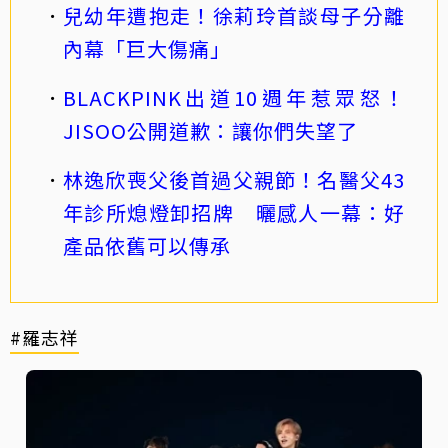
兒幼年遭抱走！徐莉玲首談母子分離
內幕「巨大傷痛」
BLACKPINK出道10週年惹眾怒！
JISOO公開道歉：讓你們失望了
林逸欣喪父後首過父親節！名醫父43
年診所熄燈卸招牌 曬感人一幕：好
產品依舊可以傳承
#羅志祥