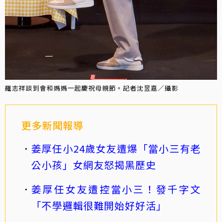
羅志祥談到會和媽媽一起慶祝母親節。記者沈昱嘉／攝影
更多新聞報導
姜厚任小24歲女友遭爆「當小三有老
公小孩」女網友怒揭黑歷史
姜厚任女友遭控當小三！發千字文
「不學邏輯很難開始好好活」