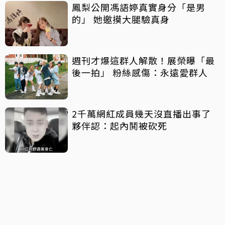
鳳梨公開馮語婷真實身分「是男
的」 她邀摸大腿驗真身
週刊才爆這群人解散！展榮曝「最
後一拍」 粉絲感傷：永遠愛群人
2千萬網紅成員幾天沒直播出事了
夥伴認：起內鬨被砍死