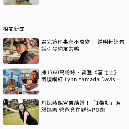
相關新聞
選完這件事永不會變！ 鍾明軒這句
話引發網友共鳴
擁1760萬粉絲、曾登《富比士》
阿嬤網紅 Lynn Yamada Davis 驚
傳病逝
丹妮婊姐宣告結婚！「1舉動」惹
怒媽媽 爸爸竟在群組PO圖