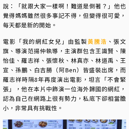
說：「就跟大家一樣啊！難道是倒著？」他也
覺得媽媽雖然很多事記不得，但變得很可愛，
每天都是新的開始。
電影「我的網紅女兒」由監製
黃騰浩
、張文
旗、導演范揚仲執導，主演群包含王識賢、陳
怡佳、羅志祥、張懷秋、林真亦、林道禹、王
宣、孫鵬、白吉勝（阿Ben）皆盛裝出席，而
羅志祥時隔8年再度演出電影，坦言「不會緊
張」，他在本片中飾演一位海外歸國的網紅，
認為自己在網路上很有勢力，私底下卻相當膽
小，非常具有挑戰性。