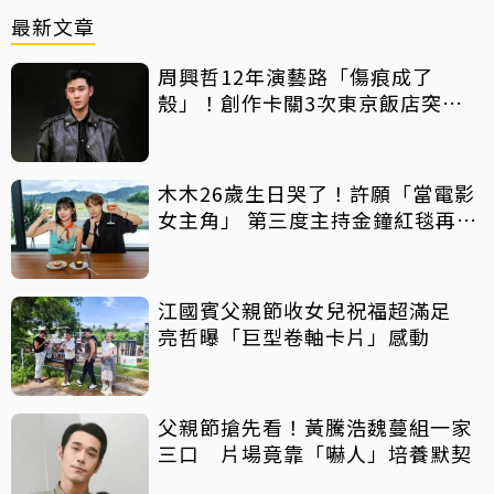
最新文章
周興哲12年演藝路「傷痕成了
殼」！創作卡關3次東京飯店突找
回靈感
木木26歲生日哭了！許願「當電影
女主角」 第三度主持金鐘紅毯再喊
話
江國賓父親節收女兒祝福超滿足
亮哲曝「巨型卷軸卡片」感動
父親節搶先看！黃騰浩魏蔓組一家
三口 片場竟靠「嚇人」培養默契