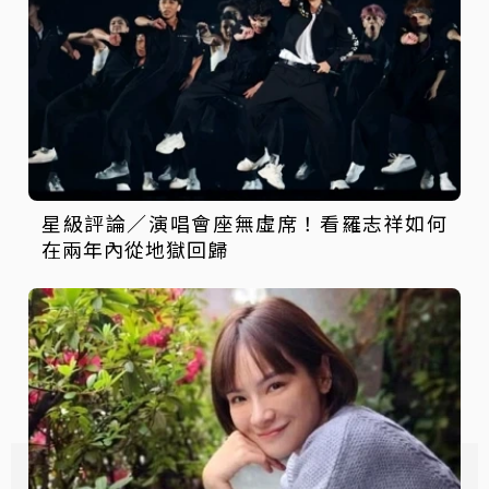
星級評論／演唱會座無虛席！看羅志祥如何
在兩年內從地獄回歸