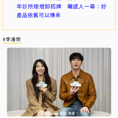
年診所熄燈卸招牌 曬感人一幕：好
產品依舊可以傳承
#李濬榮