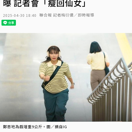
曝 記者會「瘦回仙女」
聯合報 記者梅衍儂／即時報導
2025-04-30 18:40
鄭恩地為戲增重9公斤。圖／摘自IG