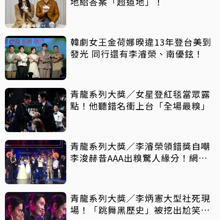
地給答案「超道地」！
韓劇女王金荷娜暌違13年登台美到
發光 同行還有李濬榮、南優鉉！
青龍系列大獎／女星登紅毯當眾露
點！他聽錯名衝上台「全場最糗」
青龍系列大獎／李濬榮領錯獎自嘲
李浚赫昔AAA出糗驚人緣分！網敲
碗合作
青龍系列大獎／李炳憲大型社死現
場！「跳舞黑歷史」被挖出尬笑摀