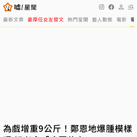
最新文章
姜厚任女友發文
熱門星聞
藝人動態
電影
電
為戲增重9公斤！鄭恩地爆腫模樣