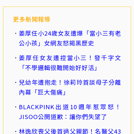
更多新聞報導
姜厚任小24歲女友遭爆「當小三有老
公小孩」女網友怒揭黑歷史
姜厚任女友遭控當小三！發千字文
「不學邏輯很難開始好好活」
兒幼年遭抱走！徐莉玲首談母子分離
內幕「巨大傷痛」
BLACKPINK出道10週年惹眾怒！
JISOO公開道歉：讓你們失望了
林逸欣喪父後首過父親節！名醫父43