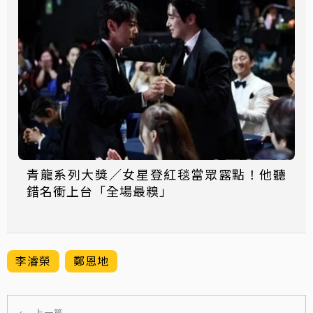
青龍系列大獎／女星登紅毯當眾露點！他聽
錯名衝上台「全場最糗」
李濬榮
鄭恩地
←
上一篇