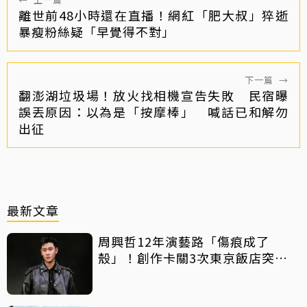
離世前48小時還在直播！網紅「肥大叔」猝逝
暴瘦粉絲疑「早覺得不對」
下一篇
→
翻澎湖垃圾場！放火找相機宣告失敗 民宿曝
誤丟原因：以為是「按摩棒」 喊話已和解勿
出征
最新文章
周興哲12年演藝路「傷痕成了
殼」！創作卡關3次東京飯店突找
回靈感