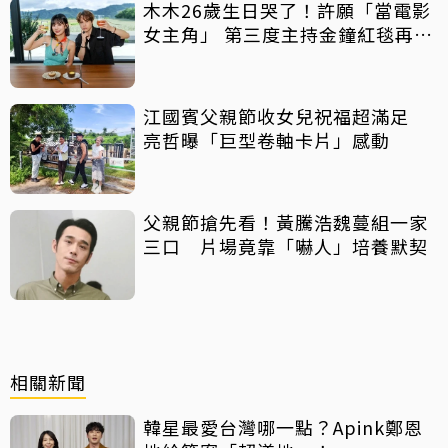
木木26歲生日哭了！許願「當電影
女主角」 第三度主持金鐘紅毯再喊
話
江國賓父親節收女兒祝福超滿足
亮哲曝「巨型卷軸卡片」感動
父親節搶先看！黃騰浩魏蔓組一家
三口 片場竟靠「嚇人」培養默契
相關新聞
韓星最愛台灣哪一點？Apink鄭恩