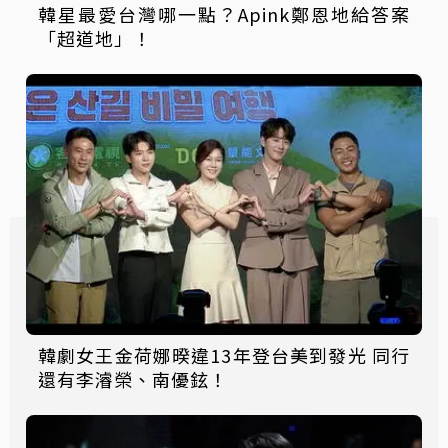
韓星最愛台灣哪一點？Apink鄭恩地給答案
「超道地」！
韓劇女王金荷娜暌違13年登台美到發光 同行
還有李濬榮、南優鉉！