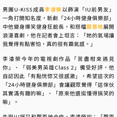
男團U-KISS成員
李濬榮
以飾演「IU前男友」
一角打開知名度，新劇「24小時健身俱樂部」
中他變身爆笑健身狂館長，和搭檔
鄭恩地
展開
浪漫喜劇，他在記者會上坦言：「她的氣場讓
我覺得有點害怕，真的很有霸氣感。」
李濬榮今年的電視劇作品「苦盡柑來遇見
你」、「弱美男英雄Class 2」備受好評，他
自認因此「有點恍惚又很感激」，希望這次的
「24小時健身俱樂部」會讓觀眾覺得「這傢伙
其實滿有趣的嘛」、「原來他還挺懂得搞笑的
嘛」。
先與IU搭又和鄭恩地合作，李濬榮說：「鄭恩