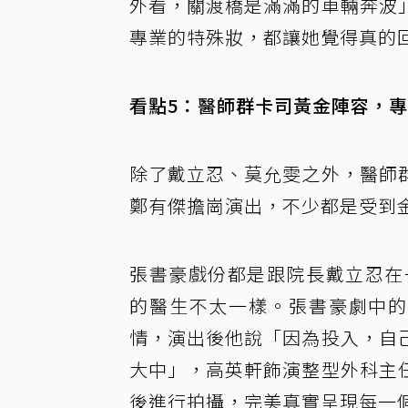
外看，關渡橋是滿滿的車輛奔波
專業的特殊妝，都讓她覺得真的
看點5：醫師群卡司黃金陣容，
除了戴立忍、莫允雯之外，醫師
鄭有傑擔崗演出，不少都是受到
張書豪戲份都是跟院長戴立忍在
的醫生不太一樣。張書豪劇中的醫療
情，演出後他說「因為投入，自
大中」，高英軒飾演整型外科主
後進行拍攝，完美真實呈現每一