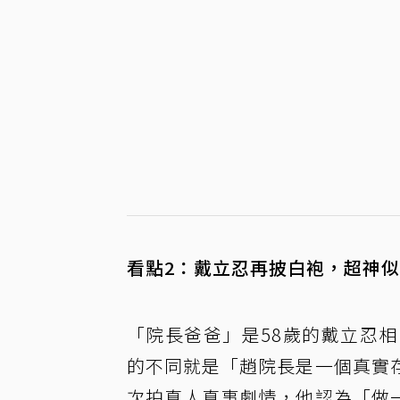
看點2：戴立忍再披白袍，超神
「院長爸爸」是58歲的戴立忍
的不同就是「趙院長是一個真實
次拍真人真事劇情，他認為「做