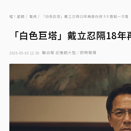
噓！星聞
電視
「白色巨塔」戴立忍隔18年再披白袍 9大看點一次看
「白色巨塔」戴立忍隔18年
聯合報 記者趙大智／即時報導
2025-05-03 12:30