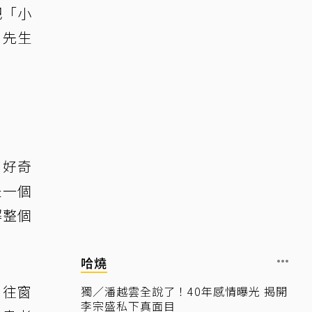
把「小
、先生
，好奇
是一個
解整個
哈燒
，往窗
獨／潘越雲全說了！40年感情曝光 揭開
李宗盛私下真面目