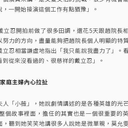
說，一開始接演這個工作有點猶豫」。
戴立忍開拍前做了很多田調，還花5天跟趙院長
以努力的方向，盡量能夠把趙院長個人明顯的特
戴立忍相當謙虛地指出「我只能說我盡力了」。
看到從來沒看過的、很慈祥的戴立忍」。
家庭主婦內心拉扯
夫人「小薇」，她說劇情講述的是各種英雄的光
整個故事裡面，擔任的其實也是一個很重要的
面，聽到她笑笑地講很多人說她是微單親，莫允