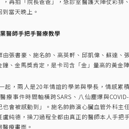
」，再拍「院長爸爸」，急診室醫護大陣仗彩排
回到當天晚上。
專業醫師手把手醫療教學
群由張書豪、施名帥、高英軒、邱凱偉、蘇達、
金鐘、金馬獎肯定，是卡司含「金」量高的黃金
一起，兩人是20年情誼的學弟與學長，情感累
事件時間軸橫跨SARS、八仙塵爆與COVID-
己也會被感動到」。施名帥飾演心臟血管外科主
任盧純德，操刀過程全都由真正的醫師本人手把
個醫療畫面。