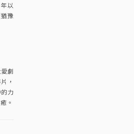
7年以
度猶豫
大愛劇
碎片，
中的力
療癒。