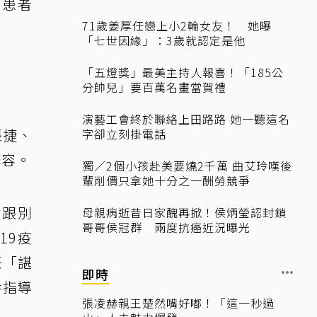
、患者
71歲姜厚任戀上小2輪女友！ 她曝
「七世因緣」：3歲就認定是他
「五燈獎」最美主持人報喜！「185公
分帥兒」要百萬名畫當賀禮
演藝工會終於聯絡上田路路 她一聽這名
張捷、
字卻立刻掛電話
陣容。
獨／2個小孩赴美要燒2千萬 曲艾玲嘆後
輩削價只拿她十分之一酬勞競爭
積跟別
母親病逝昔日家醜再掀！侯炳瑩認封鎖
哥哥侯冠群 兩度抗癌近況曝光
19疫
任「諶
即時
手指導
張凌赫親王楚然嘴好嘟！「這一秒過