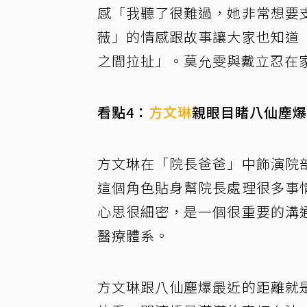
感「我聽了很難過，她非常想要
薇」的情感跟故事讓大家也知道
之間拉扯」。莫允雯與戴立忍在
看點4：
方文琳
親眼目睹八仙塵爆
方文琳在「院長爸爸」中飾演院
這個角色貼身幫院長處理很多事
心思很細密，是一個很重要的溝
醫療體系。
方文琳跟八仙塵爆最近的距離就