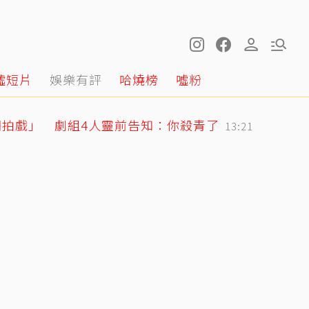
噓短片
娛樂有評
哈燒榜
噓粉
棚拍戲」 劇組4人靈前告知：你殺青了
13:21