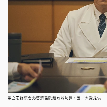
戴立忍飾演台北慈濟醫院趙有誠院長。圖／大愛提供