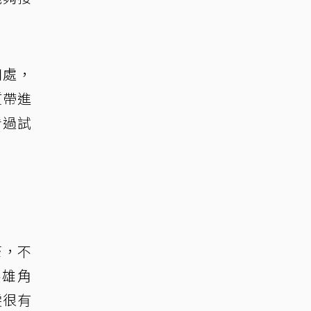
相處，
質帶進
看過試
芒，不
英雄角
雯很有