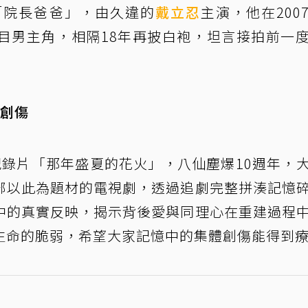
「院長爸爸」，由久違的
戴立忍
主演，他在200
目男主角，相隔18年再披白袍，坦言接拍前一
體創傷
紀錄片「那年盛夏的花火」，八仙塵爆10週年，
部以此為題材的電視劇，透過追劇完整拼湊記憶
中的真實反映，揭示背後愛與同理心在重建過程
生命的脆弱，希望大家記憶中的集體創傷能得到