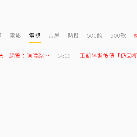
態
電影
電視
音樂
熱搜
500齣
500歌
陳妍希9歲兒「小星星」長大了！正臉曝光 網驚：陳曉縮小版
王凱猝逝後傳「仍回
14:13