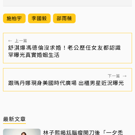
施柏宇
李國毅
邵雨薇
←
上一篇
舒淇爆馮德倫沒求婚！老公歷任女友都認識
罕曝光真實婚姻生活
下一篇
→
跟瑪丹娜現身美國時代廣場 出櫃男星近況曝光
最新文章
林子熙揭尪腦瘤開刀後「一夕禿