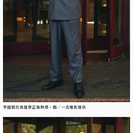
李國毅在高雄穿正裝熱壞。圖／一念電影提供