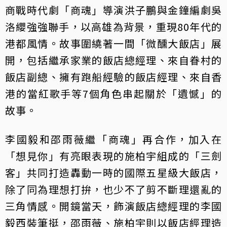
商戰時代劇「商魂」導演洪子鵬與金鐘編劇吳
洛纓強強聯手，以高雄為背景，重現80年代的
港都風情。故事圍繞著一間「微醺大飯店」展
開，包括繼承家業的飯店總經理、來自眷村的
飯店副總、擁有跑船經驗的飯店經理、來自香
港的當紅歌手等7個角色串起關於「遺憾」的
故事。
李國毅和邵雨薇繼「商魂」再合作，加入在
「想見你」有亮眼表現的施柏宇組成的「三劍
客」共同打造轟動一時的國際五星級大飯店，
除了同為理想打拚，也少不了剪不斷理還亂的
三角情感。開鏡當天，飾演飯店總經理的李國
毅西裝筆挺，邵雨薇、施柏宇則以飯店經理造