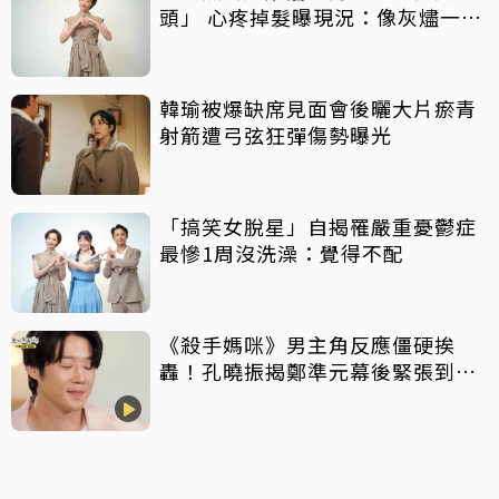
頭」 心疼掉髮曝現況：像灰燼一直
飛走
韓瑜被爆缺席見面會後曬大片瘀青
射箭遭弓弦狂彈傷勢曝光
「搞笑女脫星」自揭罹嚴重憂鬱症
最慘1周沒洗澡：覺得不配
《殺手媽咪》男主角反應僵硬挨
轟！孔曉振揭鄭準元幕後緊張到
吐 評論家開砲：積極一點