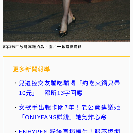
邵雨薇回故鄉高雄拍戲。圖／一念電影提供
更多新聞報導
兒遭控交友騙吃騙喝「約吃火鍋只帶
10元」 邵昕13字回應
女歌手出輯卡關7年！老公竟建議她
「ONLYFANS賺錢」她氣炸心寒
ENHYPEN 粉絲直播輕生！疑不堪網