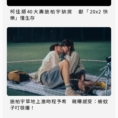
柯佳嬿40大壽施柏宇缺席 獻「20x2 快
樂」懂生存
施柏宇草地上激吻程予希 親曝感受：被蚊
子叮很癢！