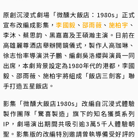
原創沉浸式劇場「微醺大飯店：1980s」正式
宣布改編成影集，
李國毅
、
邵雨薇
、
施柏宇
、
李沐、蔡思韵、黑嘉嘉及王碩瀚主演。日前在
高雄麗尊酒店舉辦開鏡儀式，製作人高珈琳、
徐志怡率導演洪子鵬、編劇吳洛纓與演員一同
出席，本劇背景設定為1980年代的港都，李國
毅、邵雨薇、施柏宇將組成「飯店三劍客」聯
手打造五星飯店。
影集「微醺大飯店1980s」改編自沉浸式體驗
製作團隊「驚喜製造」旗下的知名獲獎系列
IP，劇場演出期間共吸引逾3萬5千人體驗朝
聖。影集版的改編特別邀請曾執導備受好評的