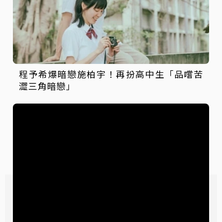
程予希爆暗戀施柏宇！再扮高中生「品嚐苦
澀三角暗戀」