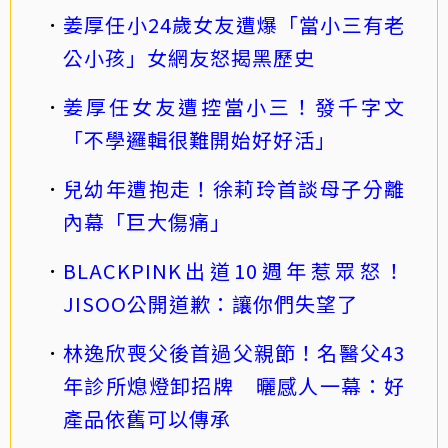
姜厚任小24歲女友遭爆「當小三有老
公小孩」女網友怒揭黑歷史
姜厚任女友遭控當小三！發千字文
「不學邏輯很難開始好好活」
兒幼年遭抱走！徐莉玲首談母子分離
內幕「巨大傷痛」
BLACKPINK出道10週年惹眾怒！
JISOO公開道歉：讓你們失望了
林逸欣喪父後首過父親節！名醫父43
年診所熄燈卸招牌 曬感人一幕：好
產品依舊可以傳承