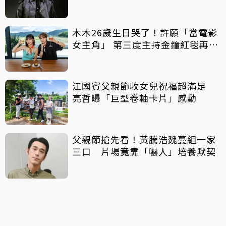
回靈感
木木26歲生日哭了！許願「當電影
女主角」 第三度主持金鐘紅毯再喊
話
江國賓父親節收女兒祝福超滿足
亮哲曝「巨型卷軸卡片」感動
父親節搶先看！黃騰浩魏蔓組一家
三口 片場竟靠「嚇人」培養默契