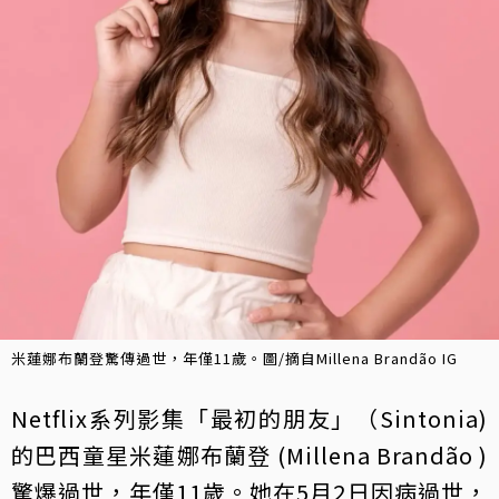
米蓮娜布蘭登驚傳過世，年僅11歲。圖/摘自Millena Brandão IG
Netflix系列影集「最初的朋友」（Sintonia)
的巴西童星米蓮娜布蘭登 (Millena Brandão )
驚爆過世，年僅11歲。她在5月2日因病過世，