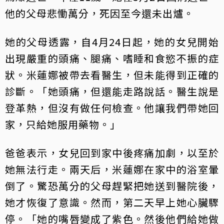
他的父母悲慟萬分，死因至今還未出爐。
她的父母透露，自4月24日起，她的女兒開始
出現嚴重的頭痛、腿痛、嗜睡和食慾不振的症
狀。米蓮娜被帶去看醫生，但未能得到正確的
診斷。「她頭痛，但還能走路說話。醫生說是
登革熱，但沒有做任何檢查。他讓我們帶她回
家，只給她服用藥物。」
爸爸表示，女兒回到家中後疼痛加劇，以至於
她無法行走。兩天后，米蓮娜在家中的浴室暈
倒了。驚恐萬分的父母趕緊把她送到醫院後，
她才恢復了意識。然而，第二天早上她心臟驟
停。「她的嘴唇變成了紫色。然後他們給她做