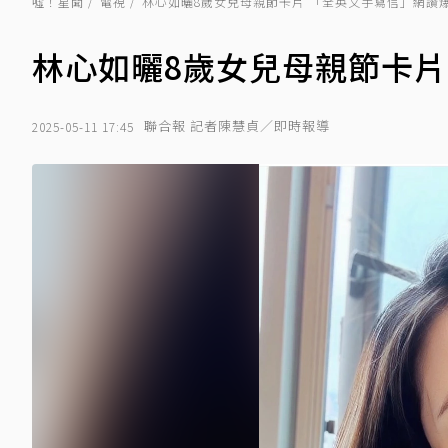
噓！星聞
電視
林心如曬8歲女兒母親節卡片 「全英文手寫信」網讚
林心如曬8歲女兒母親節卡片
聯合報 記者陳慧貞／即時報導
2025-05-11 17:45