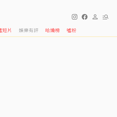
噓短片
娛樂有評
哈燒榜
噓粉