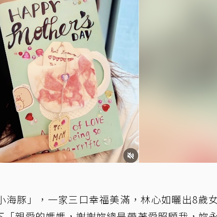
小海豚」，一家三口幸福美滿，林心如曬出8歲
下「親愛的媽媽，謝謝妳總是帶著愛照顧我，妳