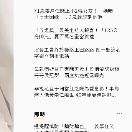
71歲姜厚任戀上小2輪女友！ 她曝
「七世因緣」：3歲就認定是他
「五燈獎」最美主持人報喜！「185公
分帥兒」要百萬名畫當賀禮
演藝工會終於聯絡上田路路 她一聽這名
字卻立刻掛電話
母親病逝昔日家醜再掀！侯炳瑩認封鎖
哥哥侯冠群 兩度抗癌近況曝光
華視花旦于珊當紅之際為愛息影！半導
體大佬黃崇仁離世 40年寵妻佳話掀...
即時
遭提醒慎防「騙財騙色」 姜厚任笑