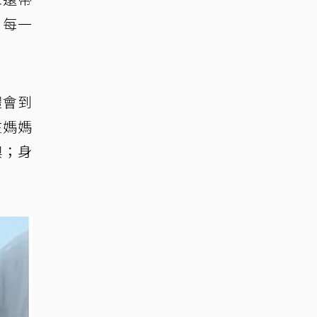
，每一
體會到
在媽媽
襖；身