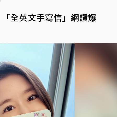
爆
 「全英文手寫信」網讚爆