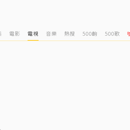
態
電影
電視
音樂
熱搜
500齣
500歌