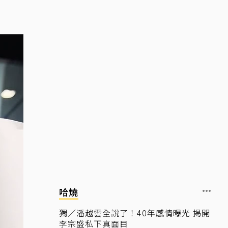
哈燒
獨／潘越雲全說了！40年感情曝光 揭開
李宗盛私下真面目