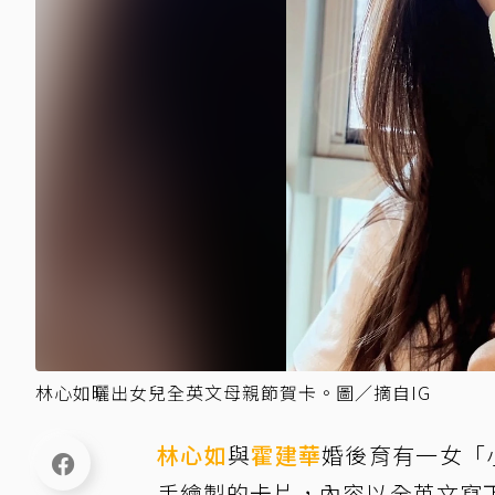
林心如曬出女兒全英文母親節賀卡。圖／摘自IG
林心如
與
霍建華
婚後育有一女「
手繪製的卡片，內容以全英文寫