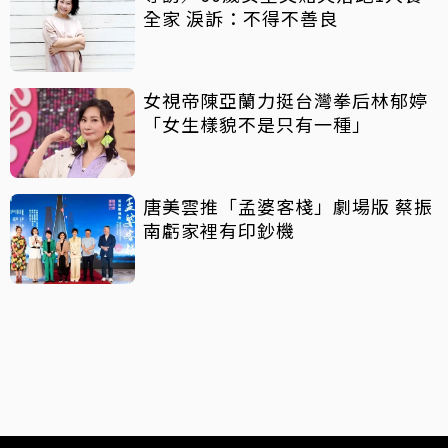
全家 淚訴：不得不善良
女視帝陳亞蘭力挺台灣拳后林郁婷
「女生樣貌不是只有一種」
唐美雲推「孟婆客棧」劇場版 蔡振
南虧家裡有印鈔機