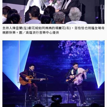
主持人陳亞蘭(左)獻花給如同媽媽的楊麗花(右)，澎恰恰也祝福全場母
親節快樂。圖／高雄流行音樂中心提供