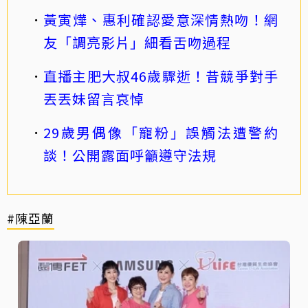
黃寅燁、惠利確認愛意深情熱吻！網
友「調亮影片」細看舌吻過程
直播主肥大叔46歲驟逝！昔競爭對手
丟丟妹留言哀悼
29歲男偶像「寵粉」誤觸法遭警約
談！公開露面呼籲遵守法規
#陳亞蘭