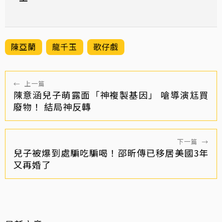
陳亞蘭
龍千玉
歌仔戲
←
上一篇
陳意涵兒子萌露面「神複製基因」 嗆導演尪買
廢物！ 結局神反轉
下一篇
→
兒子被爆到處騙吃騙喝！邵昕傳已移居美國3年
又再婚了