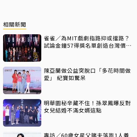
相關新聞
雀雀／為MIT戲劇指路抑或擋路？
試論金鐘57得獎名單創造台灣價值
密碼
陳亞蘭做公益突脫口「多花時間做
愛」 紀寶如驚呆
明華園秘辛藏不住！孫翠鳳曝反對
女兒結婚不滿女婿這點
專訪／60歲女星父賭夫落跑1人養