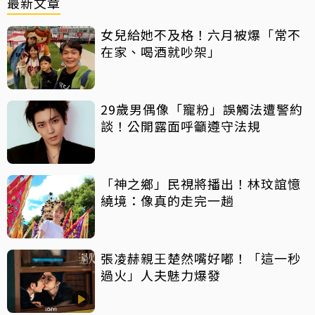
最新文章
女兒給她不及格！六月被爆「常不
在家、喝酒就吵架」
29歲男偶像「寵粉」誤觸法遭警約
談！公開露面呼籲遵守法規
「神之鄉」民視將播出！林玟誼憶
繞境：像真的走完一趟
張凌赫親王楚然嘴好嘟！「這一秒
過火」人夫魅力爆發