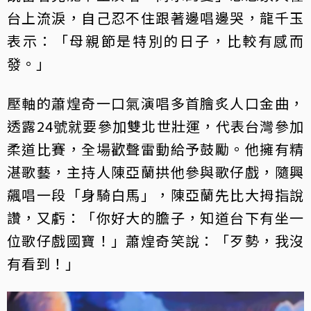
台上流淚，自己忍不住跟著邊唱邊哭，龍千玉
表示：「母親節是特別的日子，比較有感而
發。」
壓軸的蕭煌奇一口氣演唱多首膾炙人口金曲，
透露24號就要參加雙北世壯運，代表台灣參加
柔道比賽，全場歡聲雷動給予鼓勵。他擁有精
湛歌藝，主持人陳亞蘭拱他參與歌仔戲，隨興
飆唱一段「身騎白馬」，陳亞蘭先比大拇指說
讚，又虧：「你好大的膽子，知道台下有坐一
位歌仔戲國寶！」蕭煌奇笑說：「歹勢，我沒
有看到！」