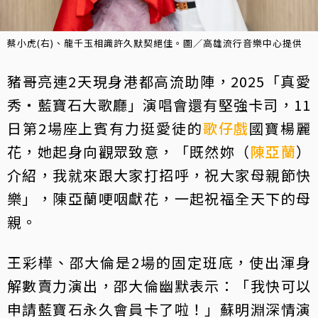
蔡小虎(右)、龍千玉相識許久默契絕佳。圖／高雄流行音樂中心提供
豬哥亮連2天現身港都高流助陣，2025「真愛
秀・藍寶石大歌廳」演唱會還有堅強卡司，11
日第2場座上賓有力挺愛徒的
歌仔戲
國寶楊麗
花，她起身向觀眾致意，「既然妳（
陳亞蘭
）
介紹，我就來跟大家打招呼，祝大家母親節快
樂」，陳亞蘭哽咽獻花，一起祝福全天下的母
親。
王彩樺、邵大倫是2場的固定班底，使出渾身
解數賣力演出，邵大倫幽默表示：「我快可以
申請藍寶石永久會員卡了啦！」蘇明淵深情演