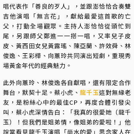
唱代表作「善良的歹人」，並跟澎恰恰合奏雙
吉他演唱「無言花」，獻給最愛這首歌的亡
父，打動全場觀眾。主持人澎恰恰從頭忙到
尾，另跟師父鄭進一一搭一唱，又率兒子皮
皮、黃西田女兒黃露瑤、陳亞蘭、許效舜、林
俊逸、王彩樺、向蕙玲共同演出短劇，重現秀
場黃金年代的經典魅力。
此外向蕙玲、林俊逸各自獻唱，還有限定合作
舞台，默契十足。蔡小虎、
龍千玉
這對無緣老
友，是粉絲心中的最佳CP，再度合體引發尖
叫，蔡小虎深情告白：「我真的很愛她（龍千
玉）！但我們是姐弟情，像姐弟的愛啦！」他
說當看見龍千玉演唱「尚水的愛」思念家人在