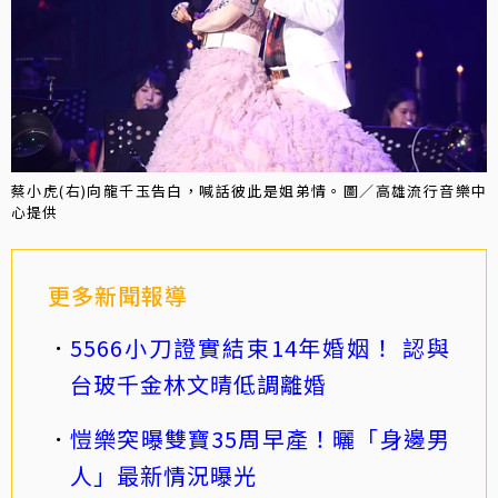
蔡小虎(右)向龍千玉告白，喊話彼此是姐弟情。圖／高雄流行音樂中
心提供
更多新聞報導
5566小刀證實結束14年婚姻！ 認與
台玻千金林文晴低調離婚
愷樂突曝雙寶35周早產！曬「身邊男
人」最新情況曝光