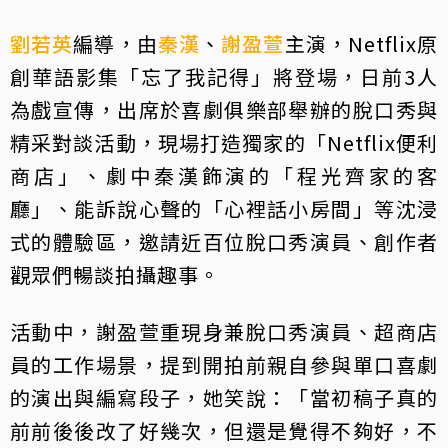
劉若英
編導，由
秦漢
、
謝盈萱
主演，Netflix原
創華語影集「忘了我記得」將登場，日前3人
為戲宣傳，出席於喜劇俱樂部舉辦的脫口秀與
精采對談活動，現場打造獨家的「Netflix便利
商店」、劇中秦漢飾演的「程光齊家的客
廳」、能訴說心聲的「心裡話小房間」等沈浸
式的體驗區，邀請近百位脫口秀演員、創作者
觀眾們暢談拍攝趣事。
活動中，謝盈萱重現身兼脫口秀演員、超商店
員的工作場景，提到開拍前親自參與單口喜劇
的演出與編寫段子，她笑說：「當初稿子真的
前前後後改了好幾次，但還是覺得不夠好，不