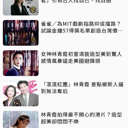
雀雀／為MIT戲劇指路抑或擋路？
試論金鐘57得獎名單創造台灣價值
密碼
女神林青霞初嘗清裝造型美到驚人
感情風暴遠走美國避鋒頭
「滾滾紅塵」林青霞 差點被新人逼
到無法奪后
林青霞拍得最不開心的港片？造型
超美卻悶悶不樂