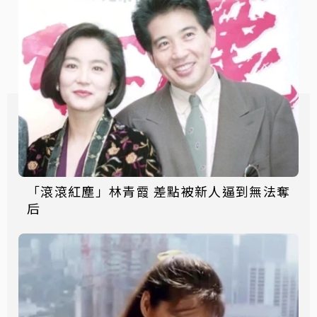
「滾滾紅塵」林青霞 差點被新人逼到無法奪
后