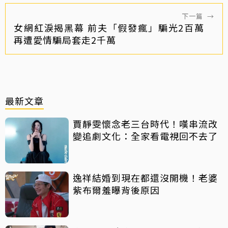
下一篇
→
女網紅淚揭黑幕 前夫「假發瘋」騙光2百萬
再遭愛情騙局套走2千萬
最新文章
賈靜雯懷念老三台時代！嘆串流改
變追劇文化：全家看電視回不去了
逸祥結婚到現在都還沒開機！老婆
紫布爾羞曝背後原因