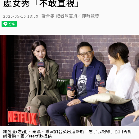
處女秀「不敢直視」
聯合報 記者陳慧貞／即時報導
2025-05-16 13:59
謝盈萱(左起)、秦漢、導演劉若英出席新戲「忘了我記得」脫口秀對
談活動。圖／Netflix提供