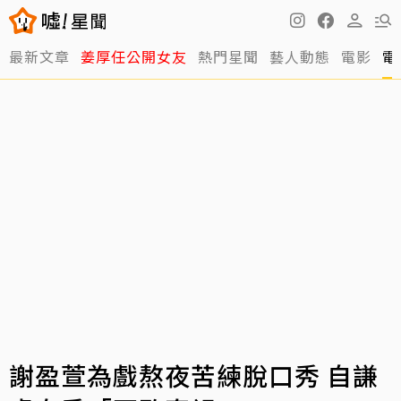
最新文章
姜厚任公開女友
熱門星聞
藝人動態
電影
電
謝盈萱為戲熬夜苦練脫口秀 自謙