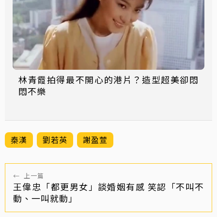
林青霞拍得最不開心的港片？造型超美卻悶
悶不樂
秦漢
劉若英
謝盈萱
←
上一篇
王偉忠「都更男女」談婚姻有感 笑認「不叫不
動、一叫就動」