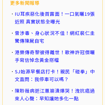
更多新聞報導
IU耳疾惡化後首露面！一口氣曬19張
近照 真實狀態全曝光
曾涉毒、身心狀況不佳！網紅裴仁圭
驚傳陳屍自宅
港樂傳奇黎彼得離世！歌神許冠傑曬
手寫信悼念黃金搭檔
SJ始源早餐店打卡！親民「碰拳」中
文直問：我停車可以嗎？
陳聆薇病逝江蕙崩潰爆哭！洩抗癌過
來人心聲：早知讓她多化一點