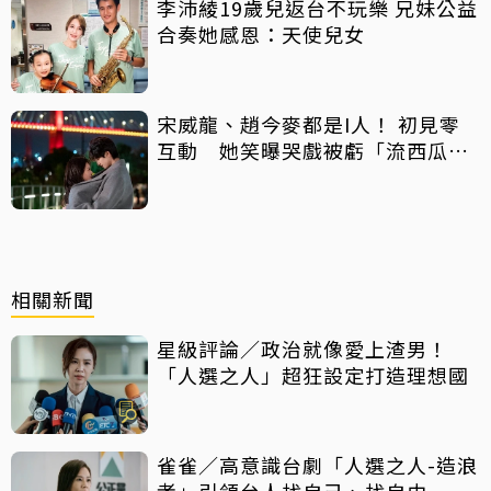
李沛綾19歲兒返台不玩樂 兄妹公益
合奏她感恩：天使兒女
宋威龍、趙今麥都是I人！ 初見零
互動 她笑曝哭戲被虧「流西瓜
汁」
相關新聞
星級評論／政治就像愛上渣男！
「人選之人」超狂設定打造理想國
雀雀／高意識台劇「人選之人-造浪
者」引領台人找自己、找自由