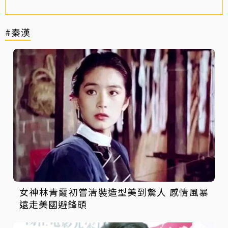
#秦漢
女神林青霞初嘗清裝造型美到驚人 感情風暴
遠走美國避鋒頭