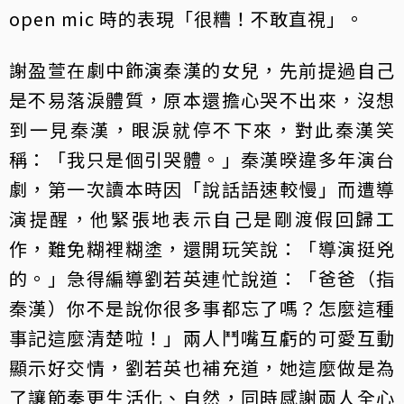
open mic 時的表現「很糟！不敢直視」。
謝盈萱在劇中飾演秦漢的女兒，先前提過自己
是不易落淚體質，原本還擔心哭不出來，沒想
到一見秦漢，眼淚就停不下來，對此秦漢笑
稱：「我只是個引哭體。」秦漢暌違多年演台
劇，第一次讀本時因「說話語速較慢」而遭導
演提醒，他緊張地表示自己是剛渡假回歸工
作，難免糊裡糊塗，還開玩笑說：「導演挺兇
的。」急得編導劉若英連忙說道：「爸爸（指
秦漢）你不是說你很多事都忘了嗎？怎麼這種
事記這麼清楚啦！」兩人鬥嘴互虧的可愛互動
顯示好交情，劉若英也補充道，她這麼做是為
了讓節奏更生活化、自然，同時感謝兩人全心