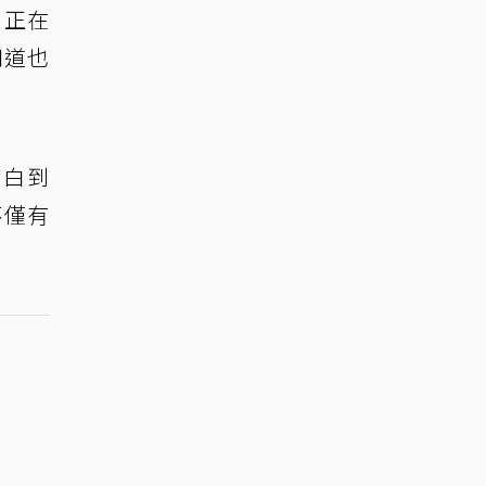
，正在
知道也
膚白到
不僅有