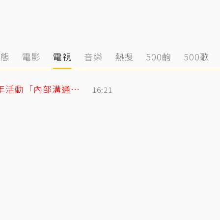
動態
電影
電視
音樂
熱搜
500齣
500歌
BLACKPINK合體直播再道歉！認了10週年活動「內部溝通出問題」
16:21