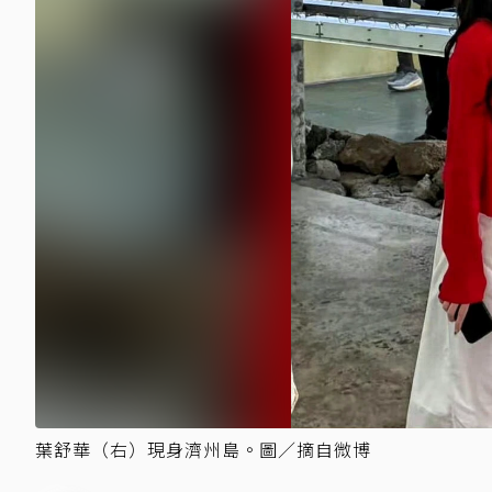
葉舒華（右）現身濟州島。圖／摘自微博