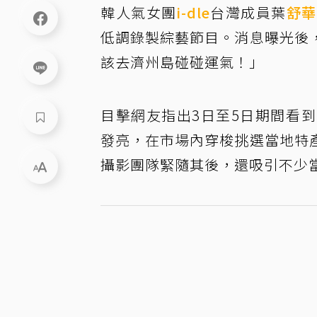
韓人氣女團
i-dle
台灣成員葉
舒華
低調錄製綜藝節目。消息曝光後
該去濟州島碰碰運氣！」
目擊網友指出3日至5日期間看
發亮，在市場內穿梭挑選當地特
攝影團隊緊隨其後，還吸引不少