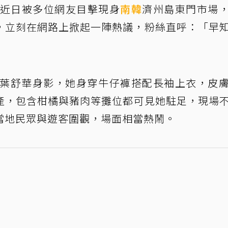
近日被多位網友目擊現身
南韓
濟州島東門市場
，立刻在網路上掀起一陣熱議，粉絲直呼：「早
到葉舒華身影，她身穿牛仔褲搭配長袖上衣，皮
產，包含柑橘與豬肉等攤位都可見她駐足，現場
當地民眾與遊客圍觀，場面相當熱鬧。