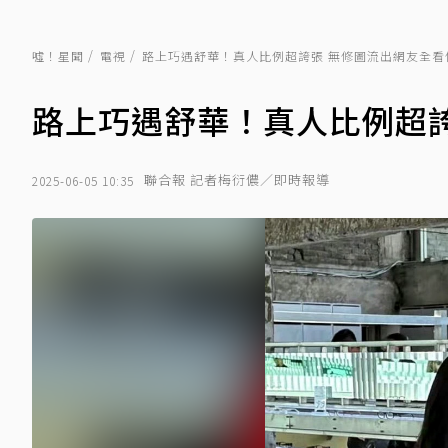
噓！星聞
電視
路上巧遇舒華！真人比例超誇張 無修圖流出網友全看
路上巧遇舒華！真人比例超誇
聯合報 記者梅衍儂／即時報導
2025-06-05 10:35