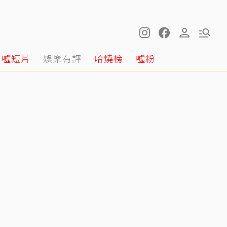
噓短片
娛樂有評
哈燒榜
噓粉