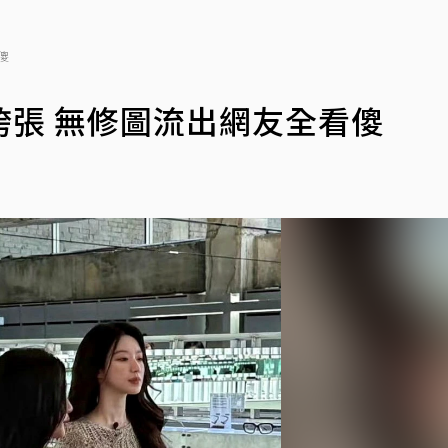
傻
張 無修圖流出網友全看傻