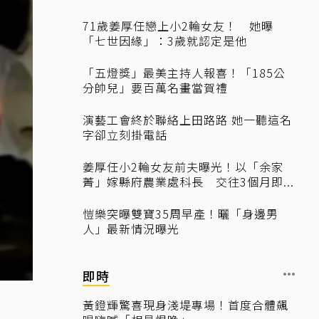
71歲姜厚任戀上小2輪女友！ 她曝
「七世因緣」：3歲就認定是他
「五燈獎」最美主持人報喜！「185公
分帥兒」要百萬名畫當賀禮
演藝工會終於聯絡上田路路 她一聽這名
字卻立刻掛電話
姜厚任小2輪女友前夫曝光！以「余家
菁」嫁縣府農業處科長 交往3個月即...
愷樂突曝雙寶35周早產！曬「身邊男
人」最新情況曝光
即時
黃鐙輝驚喜現身淺堤專場！首度合體飆