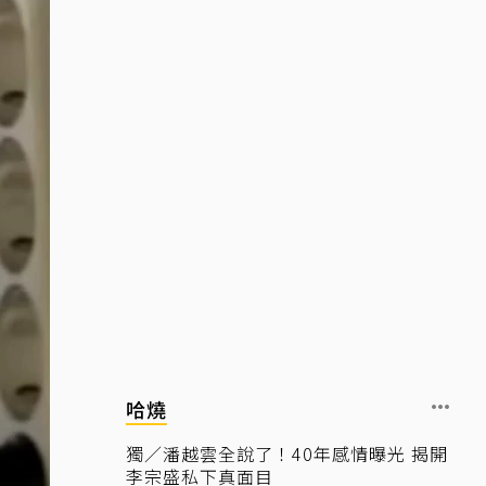
哈燒
獨／潘越雲全說了！40年感情曝光 揭開
李宗盛私下真面目