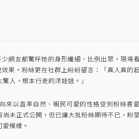
但不少網友都驚呼她的身形纖細、比例出眾，現場
視覺效果。粉絲更在社群上紛紛留言：「真人真的
太驚人，根本行走的洋娃娃。」
舒華向來以直率自然、親民可愛的性格受到粉絲喜
容尚未正式公開，但已讓大批粉絲期待不已，盼
可愛模樣。