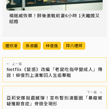
楊銘威恢單！醉後激戰前妻6小時 1天離婚又
結婚
鍾欣凌
孫淑媚
林俊逸
拜六禮拜
←
上一篇
Netflix《鼠惑》改編「老鼠吃指甲變成人」傳
說！柳俊烈上演奪回人生追擊戰
下一篇
→
亞莉安娜拋震撼彈！宣布暫別演藝圈「暴瘦被
疑罹厭食症」骨頭全現形