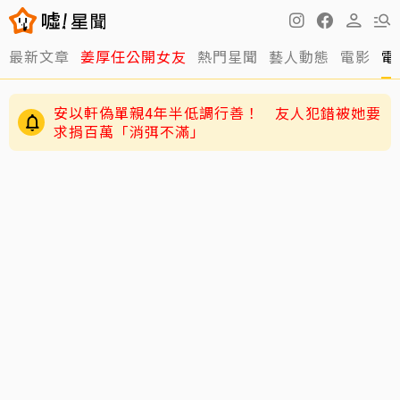
最新文章
姜厚任公開女友
熱門星聞
藝人動態
電影
電
安以軒偽單親4年半低調行善！ 友人犯錯被她要
求捐百萬「消弭不滿」