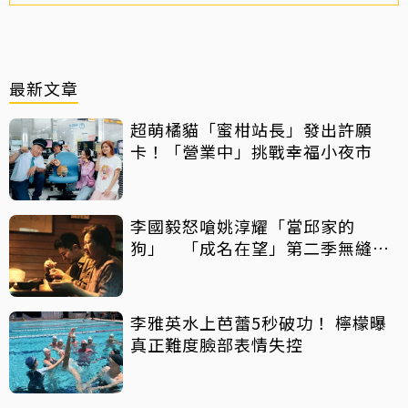
最新文章
超萌橘貓「蜜柑站長」發出許願
卡！「營業中」挑戰幸福小夜市
李國毅怒嗆姚淳耀「當邱家的
狗」 「成名在望」第二季無縫開
播
李雅英水上芭蕾5秒破功！ 檸檬曝
真正難度臉部表情失控