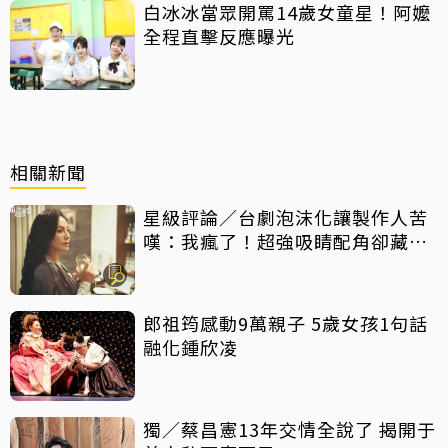
白冰冰當眾開罵14歲女童星！阿嬤
全程直擊反應曝光
相關新聞
星級評論／台劇泡沫化讓製作人苦
嘆：我瘋了！超強吸睛配角卻藏隱
憂
郎祖筠感動9萬親子 5歲女孩1句話
融化鍾欣凌
獨／蔡昌憲13年交情全說了 揭開于