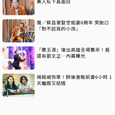
美人私下真面目
獨／蔡昌憲娶空姐妻6周年 突脫口
「對不起我的小孩」
「費玉清」復出高雄全場驚呆！竟
還有劉文正…內幕曝光
楊銘威恢單！醉後激戰前妻6小時 1
天離婚又結婚