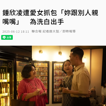
鍾欣凌遭愛女抓包「妳跟別人親
嘴嘴」 為洗白出手
聯合報 記者趙大智／即時報導
2025-06-12 18:11