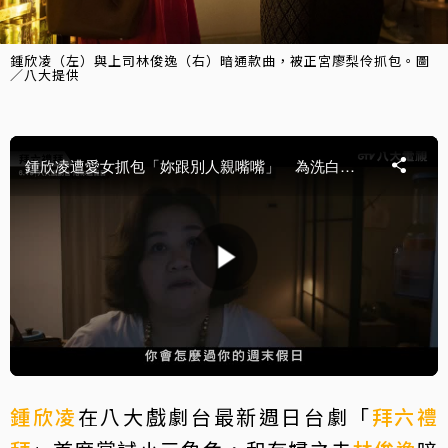
鍾欣凌（左）與上司林俊逸（右）暗通款曲，被正宮廖梨伶抓包。圖
／八大提供
鍾欣凌
在八大戲劇台最新週日台劇「
拜六禮