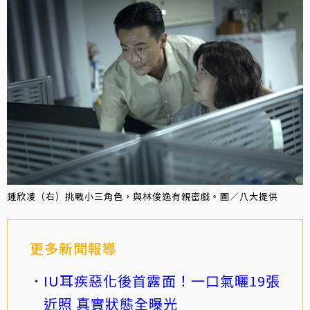
鍾欣凌（右）挑戰小三角色，與林俊逸有親密戲。圖／八大提供
更多新聞報導
IU耳疾惡化後首露面！一口氣曬19張
近照 真實狀態全曝光