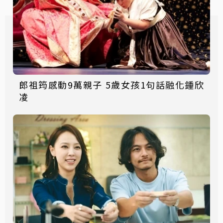
郎祖筠感動9萬親子 5歲女孩1句話融化鍾欣
凌