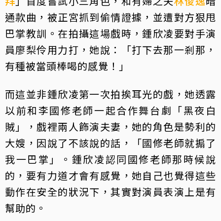
拜
」首度嘗試小三角色，和有婦之夫
林俊逸
暗
通款曲，被正宮抓到偷情證據，並遭對方狠甩
巴掌教訓。在拍攝這場戲時，鍾欣凌要對手演
員廖梨伶用力打，她說：「打下去那一剎那，
有種被當頭棒喝的感覺！」
而這並非鍾欣凌第一次拍挨耳光的戲，她透露
以前和李國修老師一起合作舞台劇「黑夜白
賊」，戲裡兩人飾演夫妻，她的角色是勢利的
大嫂，因說了不該說的話，「國修老師就搧了
我一巴掌」。鍾欣凌認同國修老師那時候說
的，要有力道才會有感覺，她自己也覺得這些
動作在安全的狀況下，其實對演員表演上是有
幫助的。