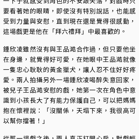
一下子就感受到角色的不安跟失落，對戲時只
要看著她的眼睛，即使沒有特別說話，也能感
受到力量與安慰，直到現在還是覺得很感動，
這場戲更是他在「拜六禮拜」中最喜歡的。
鍾欣凌雖然沒有與王品澔合作過，但只要他坐
在身邊，就覺得好可愛，在她眼中王品澔就像
一隻忠心耿耿的黃金獵犬，讓人忍不住好好疼
愛。兩人拍攝另外一場鍾欣凌喝醉失意回家，
被兒子王品澔安慰的戲，她第一次在角色中意
識到小孩長大了有能力保護自己，可以把媽媽
抱在懷裡說：「沒關係，天塌下來，我很高可
以幫你擋著！」
從那一場戲之後，兩人真正打開心房，對戲輕