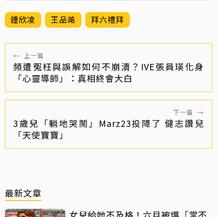
鍾欣凌
王品澔
拜六禮拜
←
上一篇
頻遭冤枉與誤解如何不崩潰？IVE張員瑛化身
「心靈導師」：真相終會大白
下一篇
→
3歲兒「躺地哭鬧」Marz23投降了 健志讚兒
「天使寶寶」
最新文章
女兒給她不及格！六月被爆「常不