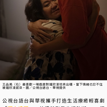
王品澔（右）最喜歡一場戲是對鍾欣凌坦承出櫃，當下情緒也忍不住
被鍾欣凌感染。圖／公視台語台、華視提供
公視台語台與華視攜手打造生活療癒輕喜劇