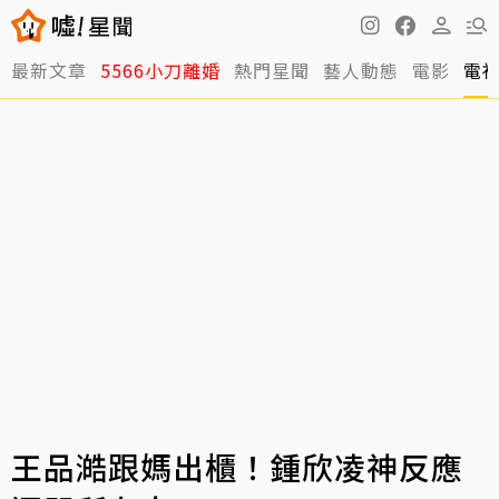
最新文章
5566小刀離婚
熱門星聞
藝人動態
電影
電
王品澔跟媽出櫃！鍾欣凌神反應