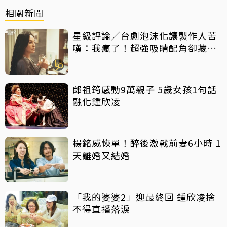
相關新聞
星級評論／台劇泡沫化讓製作人苦
嘆：我瘋了！超強吸睛配角卻藏隱
憂
郎祖筠感動9萬親子 5歲女孩1句話
融化鍾欣凌
楊銘威恢單！醉後激戰前妻6小時 1
天離婚又結婚
「我的婆婆2」迎最終回 鍾欣凌捨
不得直播落淚