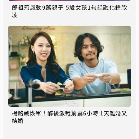
郎祖筠感動9萬親子 5歲女孩1句話融化鍾欣
凌
楊銘威恢單！醉後激戰前妻6小時 1天離婚又
結婚