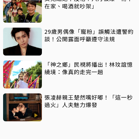
在家、喝酒就吵架」
29歲男偶像「寵粉」誤觸法遭警約
談！公開露面呼籲遵守法規
「神之鄉」民視將播出！林玟誼憶
繞境：像真的走完一趟
張凌赫親王楚然嘴好嘟！「這一秒
過火」人夫魅力爆發