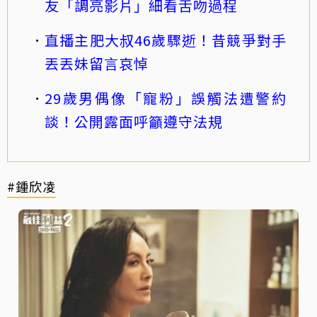
友「調亮影片」細看舌吻過程
直播主肥大叔46歲驟逝！昔競爭對手
丟丟妹留言哀悼
29歲男偶像「寵粉」誤觸法遭警約
談！公開露面呼籲遵守法規
#鍾欣凌