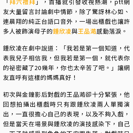
「
拜六禮拜
」，首播就引發收視熱潮，ptt網
友大量留言討論劇中情節，除了驚訝林心如、
連晨翔的純正台語口音外，一場出櫃戲也讓許
多人被飾演母子的
鍾欣凌
與
王品澔
感動落淚。
鍾欣凌在劇中說道：「我若是第一個知道，代
表我兒子相信我，但我若是第一個，就代表你
的祕密藏了20幾年，你也太辛苦了吧。」讓網
友直呼有這樣的媽媽真好！
初次與金鐘影后對戲的王品澔卻十分緊張，他
回想拍攝出櫃戲時只有跟鍾欣凌兩人單獨演
出，一直很擔心自己的表現，以及不夠入戲，
但是當天在場景與鍾欣凌的演技感染下，自己