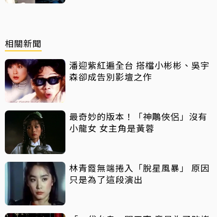
相關新聞
潘迎紫紅遍全台 搭檔小彬彬、吳宇
森卻成告別影壇之作
最奇妙的版本！「神鵰俠侶」沒有
小龍女 女主角是黃蓉
林青霞無端捲入「脫星風暴」 原因
只是為了這段演出