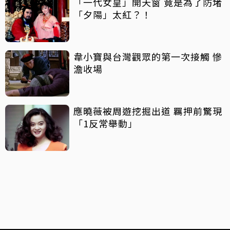
「一代女皇」開天窗 竟是為了防堵
「夕陽」太紅？！
韋小寶與台灣觀眾的第一次接觸 慘
澹收場
應曉薇被周遊挖掘出道 羈押前驚現
「1反常舉動」