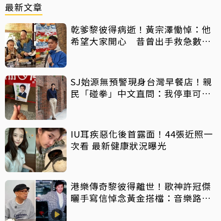
最新文章
乾爹黎彼得病逝！黃宗澤慟悼：他
希望大家開心 昔曾出手救急數十
萬手術費
SJ始源無預警現身台灣早餐店！親
民「碰拳」中文直問：我停車可以
嗎？
IU耳疾惡化後首露面！44張近照一
次看 最新健康狀況曝光
港樂傳奇黎彼得離世！歌神許冠傑
曬手寫信悼念黃金搭檔：音樂路上
感恩有您