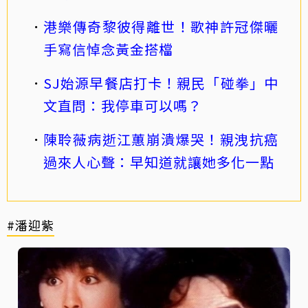
港樂傳奇黎彼得離世！歌神許冠傑曬
手寫信悼念黃金搭檔
SJ始源早餐店打卡！親民「碰拳」中
文直問：我停車可以嗎？
陳聆薇病逝江蕙崩潰爆哭！親洩抗癌
過來人心聲：早知道就讓她多化一點
#潘迎紫