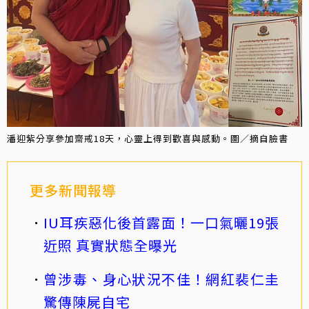
潘迎紫分享參加齋戒18天，心靈上得到歡喜與感動。圖／摘自臉書
更多新聞報導
IU耳疾惡化後首露面！一口氣曬19張
近照 真實狀態全曝光
曾涉毒、身心狀況不佳！網紅裴仁圭
驚傳陳屍自宅