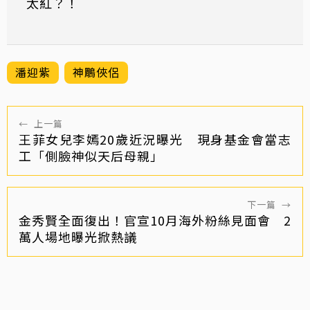
太紅？！
潘迎紫
神鵰俠侶
←
上一篇
王菲女兒李嫣20歲近況曝光 現身基金會當志
工「側臉神似天后母親」
下一篇
→
金秀賢全面復出！官宣10月海外粉絲見面會 2
萬人場地曝光掀熱議