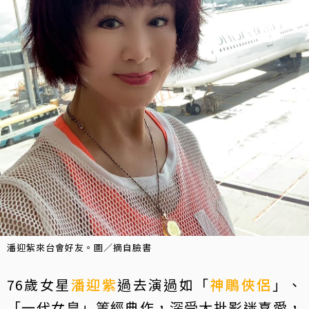
潘迎紫來台會好友。圖／摘自臉書
76歲女星
潘迎紫
過去演過如「
神鵰俠侶
」、
「一代女皇」等經典作，深受大批影迷喜愛，