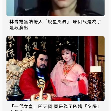
林青霞無端捲入「脫星風暴」 原因只是為了
這段演出
「一代女皇」開天窗 竟是為了防堵「夕陽」