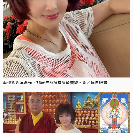
潘迎紫近況曝光，76歲依然擁有凍齡美貌。圖／摘自臉書