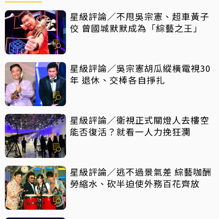
星級評論／不甩吳宗憲、超車黃子
佼 曾國城默默成為「綜藝之王」
星級評論／吳宗憲胡瓜縱橫電視30
年 退休、交棒各自掙扎
星級評論／衛視正式關燈人去樓空
能否復活？就看一人力挽狂瀾
星級評論／逃不過景氣差 綜藝咖酬
勞縮水、砍半迫使外務百花齊放