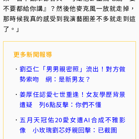
不要都給你講』？然後他麥克風一放就走掉，
那時候我真的感受到我演藝圈差不多就走到這
了。」
更多新聞報導
劉亞仁「男男親密照」流出！對方做
勢索吻 網：是新男友？
姜厚任認愛七世重逢！女友學歷背景
遭疑 列6點反擊：你們不懂
五月天冠佑20愛女遭AI合成不雅影
像 小玫瑰劉芯妤親回擊：已截圖