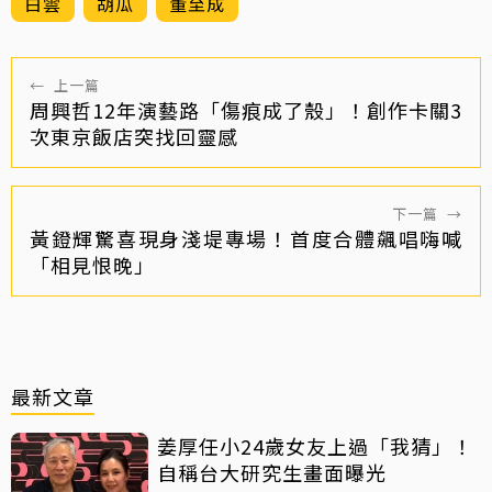
白雲
胡瓜
董至成
←
上一篇
周興哲12年演藝路「傷痕成了殼」！創作卡關3
次東京飯店突找回靈感
下一篇
→
黃鐙輝驚喜現身淺堤專場！首度合體飆唱嗨喊
「相見恨晚」
最新文章
姜厚任小24歲女友上過「我猜」！
自稱台大研究生畫面曝光