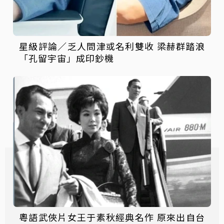
星級評論／乏人問津或名利雙收 梁赫群踏浪
「孔留宇宙」成印鈔機
粵語武俠片女王于素秋經典名作 原來出自台