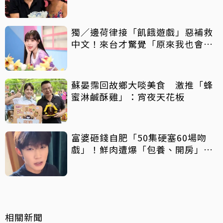
獨／邊荷律接「飢餓遊戲」惡補救
中文！來台才驚覺「原來我也會
胖」
蘇晏霈回故鄉大啖美食 激推「蜂
蜜淋鹹酥雞」：宵夜天花板
富婆砸錢自肥「50集硬塞60場吻
戲」！鮮肉遭爆「包養、開房」全
說了
相關新聞