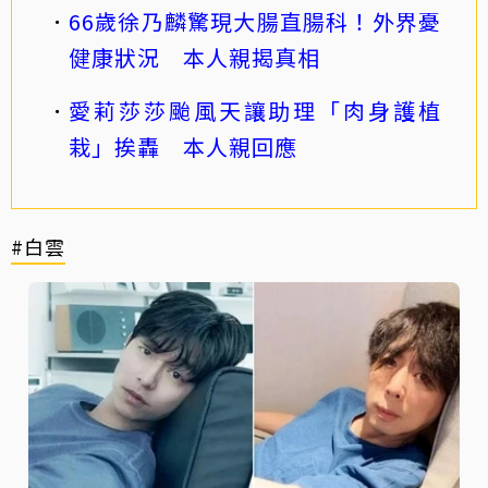
66歲徐乃麟驚現大腸直腸科！外界憂
健康狀況 本人親揭真相
愛莉莎莎颱風天讓助理「肉身護植
栽」挨轟 本人親回應
#白雲