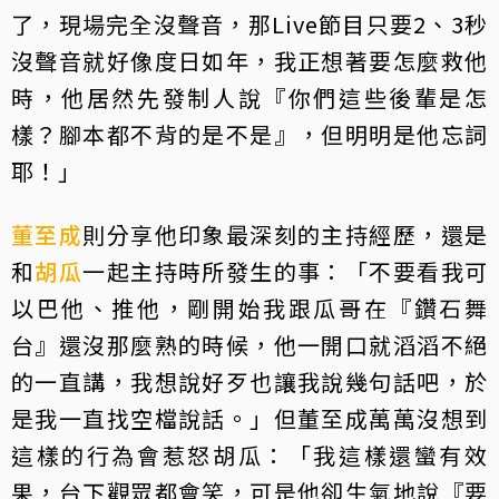
了，現場完全沒聲音，那Live節目只要2、3秒
沒聲音就好像度日如年，我正想著要怎麼救他
時，他居然先發制人說『你們這些後輩是怎
樣？腳本都不背的是不是』，但明明是他忘詞
耶！」
董至成
則分享他印象最深刻的主持經歷，還是
和
胡瓜
一起主持時所發生的事：「不要看我可
以巴他、推他，剛開始我跟瓜哥在『鑽石舞
台』還沒那麼熟的時候，他一開口就滔滔不絕
的一直講，我想說好歹也讓我說幾句話吧，於
是我一直找空檔說話。」但董至成萬萬沒想到
這樣的行為會惹怒胡瓜：「我這樣還蠻有效
果，台下觀眾都會笑，可是他卻生氣地說『要