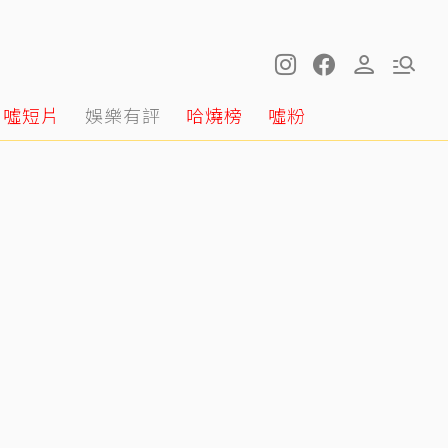
噓短片
娛樂有評
哈燒榜
噓粉