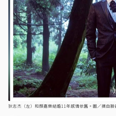
狄志杰（左）和顏嘉樂結婚11年感情依舊。圖／摘自臉