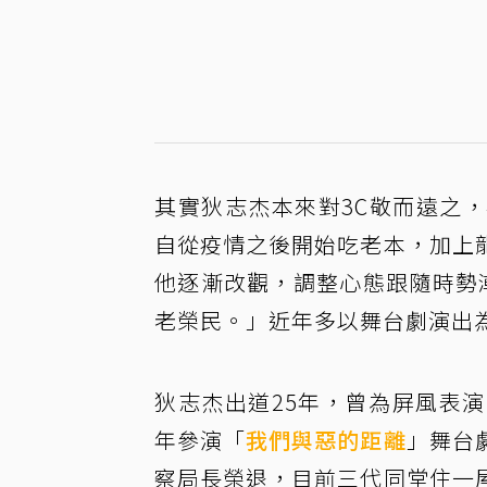
其實狄志杰本來對3C敬而遠之
自從疫情之後開始吃老本，加上
他逐漸改觀，調整心態跟隨時勢
老榮民。」近年多以舞台劇演出
狄志杰出道25年，曾為屏風表
年參演「
我們與惡的距離
」舞台
察局長榮退，目前三代同堂住一