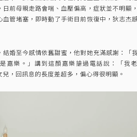
。日前母親走路會喘、血壓偏高，症狀並不明顯
心血管堵塞，即時動了手術目前恢復中，狄志杰
，結婚至今感情依舊甜蜜，他對她充滿感謝：「
苦是嘉樂。」講到這顏嘉樂搶過電話說：「我
女兒，回訊息的長度差超多，偏心得很明顯。