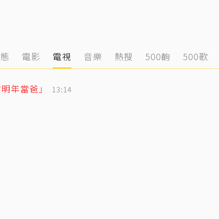
動態
電影
電視
音樂
熱搜
500齣
500歌
備明年當爸」
13:14