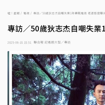
噓！星聞
電視
專訪／50歲狄志杰自嘲失業1年轉戰電商 老婆態度曝
專訪／50歲狄志杰自嘲失業
聯合報 記者趙大智／專訪
2025-06-18 18:51