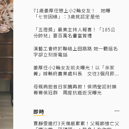
71歲姜厚任戀上小2輪女友！ 她曝
「七世因緣」：3歲就認定是他
「五燈獎」最美主持人報喜！「185公
分帥兒」要百萬名畫當賀禮
演藝工會終於聯絡上田路路 她一聽這名
字卻立刻掛電話
姜厚任小2輪女友前夫曝光！以「余家
菁」嫁縣府農業處科長 交往3個月即...
母親病逝昔日家醜再掀！侯炳瑩認封鎖
哥哥侯冠群 兩度抗癌近況曝光
即時
賈靜雯連打3天傷痕累累！父親節憶亡父