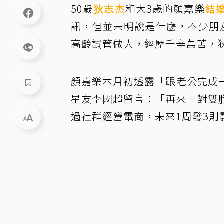
50歲
狄志杰
和大3歲的顏嘉樂
結
訊，但並未明說是什麼，不少朋
高齡試管做人，經歷千辛萬苦，
顏嘉樂本月初透露「跟老公完成
星友李國超留言：「再來一對雙
過社群經營電商，未來1周發3則