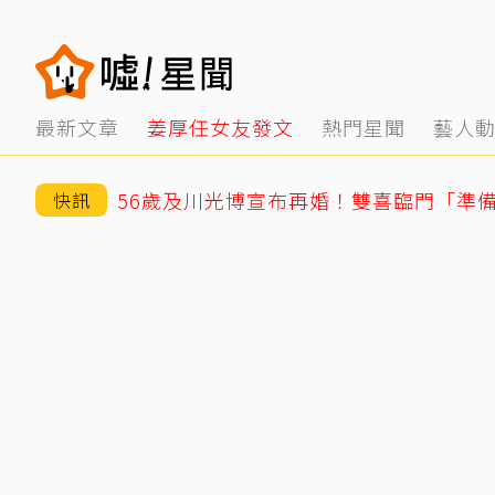
最新文章
姜厚任女友發文
熱門星聞
藝人
56歲及川光博宣布再婚！雙喜臨門「準
快訊