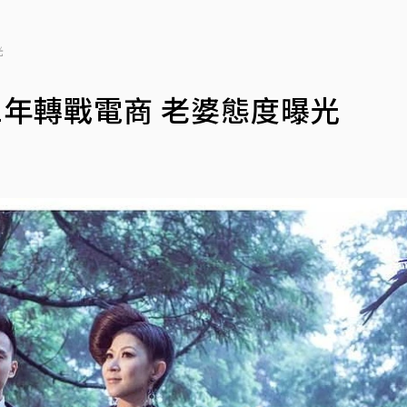
光
1年轉戰電商 老婆態度曝光