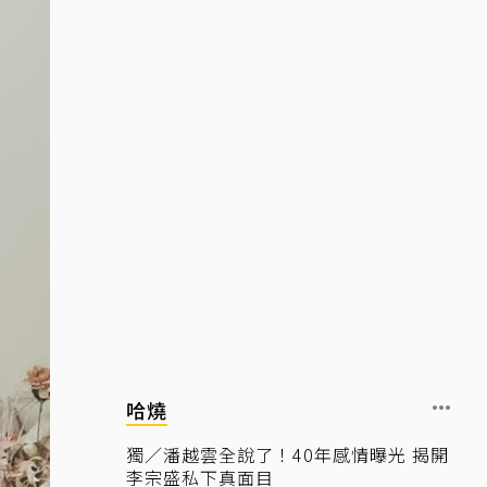
哈燒
獨／潘越雲全說了！40年感情曝光 揭開
李宗盛私下真面目