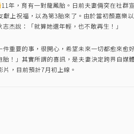
婚
11年，育有一對龍鳳胎。日前夫妻倆突在社群
友獻上祝福，以為第3胎來了。由於當初顏嘉樂以
狄志杰說：「就算她還年輕，也不敢再生！」
一件重要的事，很開心，希望未來一切都愈來愈
胞胎！」其實所謂的喜訊，是夫妻決定跨界自媒
影片，目前預計7月初上線。