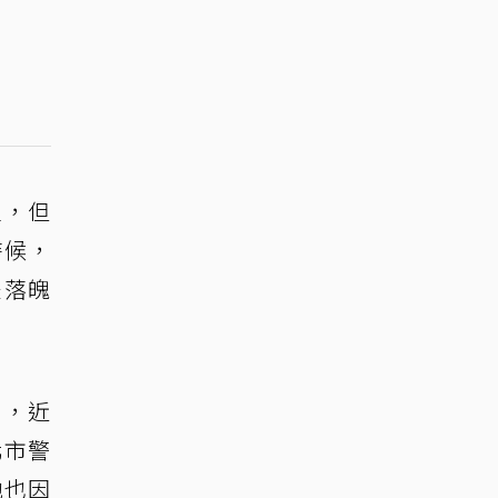
立，但
時候，
是落魄
劇，近
北市警
他也因