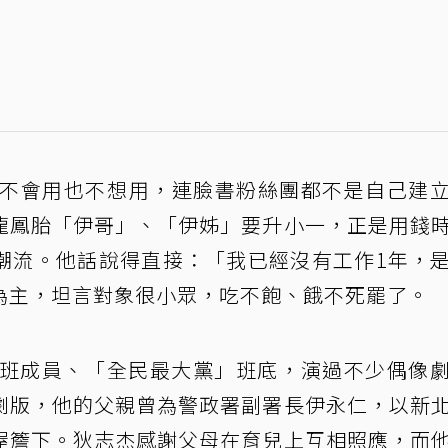
，不會用也不想用，連臉書粉絲團都不是自己建
龍鳳胎「伊哥」、「伊姊」要升小一，正是用錢
潮流。他話說得直接：「我已經沒有工作1年，
為主，坦言對象很小眾，吃不飽、餓不死罷了。
演班成員、「全民最大黨」班底，演過不少偶像
劇版，他的父親曾為警政署副署長伊永仁，以新
屋簷下。狄志杰感謝父母在育兒上互相照應，而