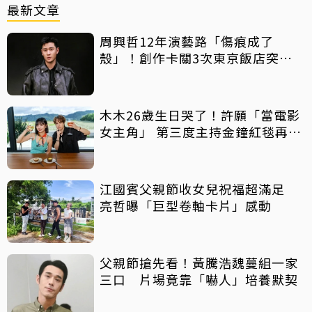
最新文章
周興哲12年演藝路「傷痕成了
殼」！創作卡關3次東京飯店突找
回靈感
木木26歲生日哭了！許願「當電影
女主角」 第三度主持金鐘紅毯再喊
話
江國賓父親節收女兒祝福超滿足
亮哲曝「巨型卷軸卡片」感動
父親節搶先看！黃騰浩魏蔓組一家
三口 片場竟靠「嚇人」培養默契