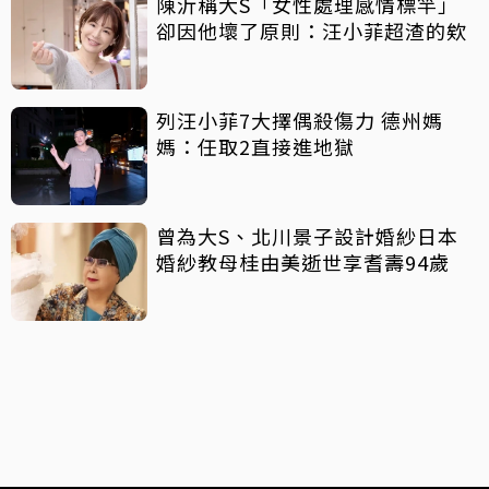
陳沂稱大S「女性處理感情標竿」
卻因他壞了原則：汪小菲超渣的欸
列汪小菲7大擇偶殺傷力 德州媽
媽：任取2直接進地獄
曾為大S、北川景子設計婚紗日本
婚紗教母桂由美逝世享耆壽94歲