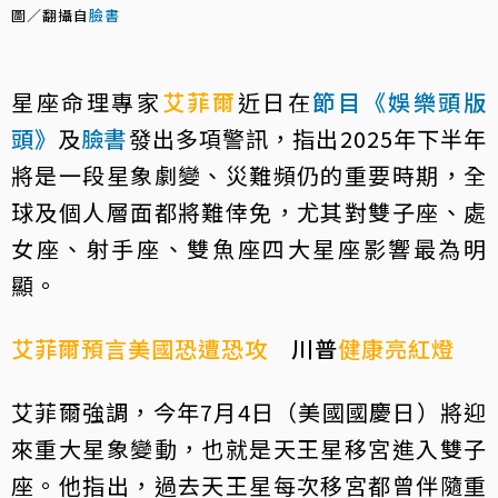
圖／翻攝自
臉書
星座命理專家
艾菲爾
近日在
節目《娛樂頭版
頭》
及
臉書
發出多項警訊，指出2025年下半年
將是一段星象劇變、災難頻仍的重要時期，全
球及個人層面都將難倖免，尤其對雙子座、處
女座、射手座、雙魚座四大星座影響最為明
顯。
艾菲爾預言美國恐遭恐攻
川普
健康亮紅燈
艾菲爾強調，今年7月4日（美國國慶日）將迎
來重大星象變動，也就是天王星移宮進入雙子
座。他指出，過去天王星每次移宮都曾伴隨重