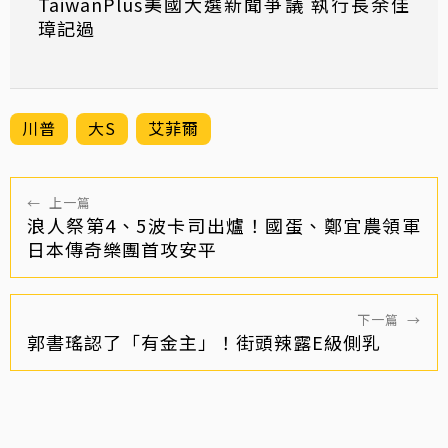
TaiwanPlus美國大選新聞爭議 執行長余佳
璋記過
川普
大S
艾菲爾
←
上一篇
浪人祭第4、5波卡司出爐！國蛋、鄭宜農領軍
日本傳奇樂團首攻安平
下一篇
→
郭書瑤認了「有金主」！街頭辣露E級側乳