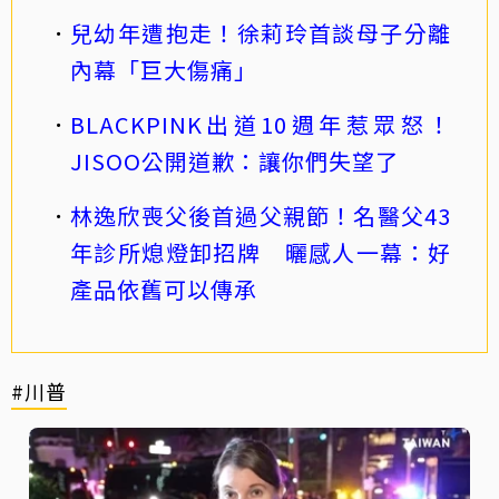
兒幼年遭抱走！徐莉玲首談母子分離
內幕「巨大傷痛」
BLACKPINK出道10週年惹眾怒！
JISOO公開道歉：讓你們失望了
林逸欣喪父後首過父親節！名醫父43
年診所熄燈卸招牌 曬感人一幕：好
產品依舊可以傳承
#川普