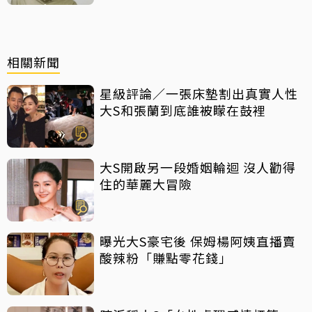
相關新聞
星級評論／一張床墊割出真實人性
大S和張蘭到底誰被矇在鼓裡
大S開啟另一段婚姻輪迴 沒人勸得
住的華麗大冒險
曝光大S豪宅後 保姆楊阿姨直播賣
酸辣粉「賺點零花錢」