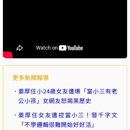
更多新聞報導
姜厚任小24歲女友遭爆「當小三有老
公小孩」女網友怒揭黑歷史
姜厚任女友遭控當小三！發千字文
「不學邏輯很難開始好好活」