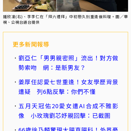
鍾欣凌(右)、李李仁在「拜六禮拜」中初戀久別重逢做料理。圖／華
視、公視台語台提供
更多新聞報導
劉亞仁「男男親密照」流出！對方做
勢索吻 網：是新男友？
姜厚任認愛七世重逢！女友學歷背景
遭疑 列6點反擊：你們不懂
五月天冠佑20愛女遭AI合成不雅影
像 小玫瑰劉芯妤親回擊：已截圖
66歲徐乃麟驚現大腸直腸科！外界憂