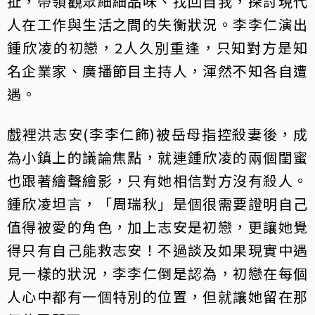
扯，帶領觀眾細細品味、找回自我，探討現代
人在工作與生活之間的失衡狀況。李李仁演出
鍾欣凌的初戀，2人久別重逢，只知對方是知
名企業家、廣播節目主持人，渾然不知各自遭
遇。
戲裡洪志安(李李仁飾)被岳母指控殺妻後，成
為小鎮上的議論焦點，就連鍾欣凌的兩個閨蜜
也跟著繪聲繪影，只有她相信對方沒有殺人。
鍾欣凌坦言，「周瑞秋」是個很需要證明自己
值得被愛的角色，加上志安是初戀，更讓她覺
得只有自己能救志安！不過談及如果現實中遇
見一樣的狀況，李李仁倒是認為，初戀在每個
人心中都有一個特別的位置，但就讓她留在那