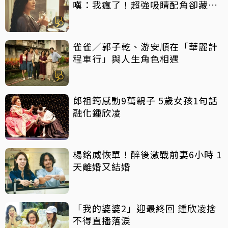
嘆：我瘋了！超強吸睛配角卻藏隱
憂
雀雀／郭子乾、游安順在「華麗計
程車行」與人生角色相遇
郎祖筠感動9萬親子 5歲女孩1句話
融化鍾欣凌
楊銘威恢單！醉後激戰前妻6小時 1
天離婚又結婚
「我的婆婆2」迎最終回 鍾欣凌捨
不得直播落淚