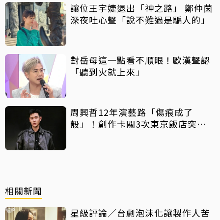
讓位王宇婕退出「神之路」 鄭仲茵
深夜吐心聲「說不難過是騙人的」
對岳母這一點看不順眼！歐漢聲認
「聽到火就上來」
周興哲12年演藝路「傷痕成了
殼」！創作卡關3次東京飯店突找
回靈感
相關新聞
星級評論／台劇泡沫化讓製作人苦