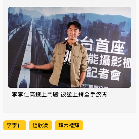
李李仁高鐵上鬥毆 被猛上銬全手瘀青
李李仁
鍾欣凌
拜六禮拜