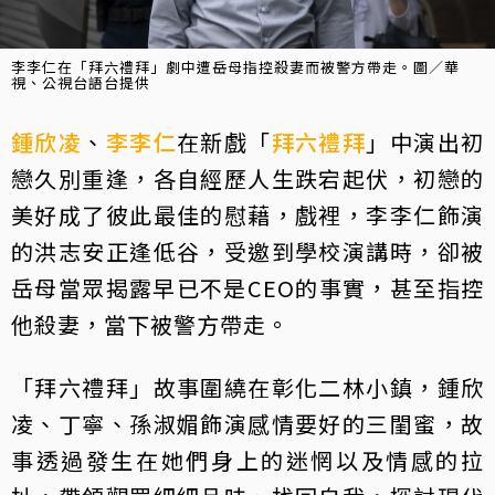
李李仁在「拜六禮拜」劇中遭岳母指控殺妻而被警方帶走。圖／華
視、公視台語台提供
鍾欣凌
、
李李仁
在新戲「
拜六禮拜
」中演出初
戀久別重逢，各自經歷人生跌宕起伏，初戀的
美好成了彼此最佳的慰藉，戲裡，李李仁飾演
的洪志安正逢低谷，受邀到學校演講時，卻被
岳母當眾揭露早已不是CEO的事實，甚至指控
他殺妻，當下被警方帶走。
「拜六禮拜」故事圍繞在彰化二林小鎮，鍾欣
凌、丁寧、孫淑媚飾演感情要好的三閨蜜，故
事透過發生在她們身上的迷惘以及情感的拉