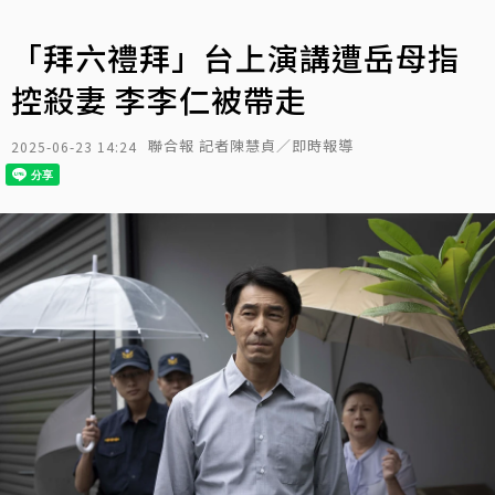
「拜六禮拜」台上演講遭岳母指
控殺妻 李李仁被帶走
聯合報 記者陳慧貞／即時報導
2025-06-23 14:24