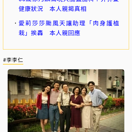
健康狀況 本人親揭真相
愛莉莎莎颱風天讓助理「肉身護植
栽」挨轟 本人親回應
#李李仁