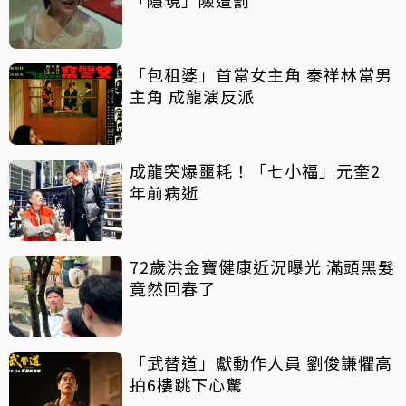
「包租婆」首當女主角 秦祥林當男
主角 成龍演反派
成龍突爆噩耗！「七小福」元奎2
年前病逝
72歲洪金寶健康近況曝光 滿頭黑髮
竟然回春了
「武替道」獻動作人員 劉俊謙懼高
拍6樓跳下心驚