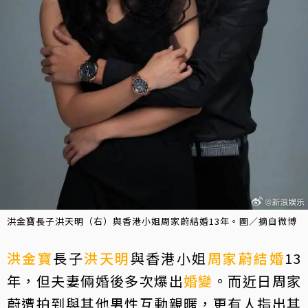
洪金寶長子洪天明（右）與香港小姐周家蔚結婚13年。圖／摘自微博
洪金寶
長子
洪天明
與香港小姐
周家蔚
結婚
13
年，但夫妻倆婚後多次爆出
婚變
。而近日周家
蔚遭拍到與其他男性互動親暱，更有人指出其