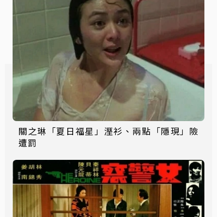
關之琳「夏日福星」溼衫、兩點「隱現」險
遭罰