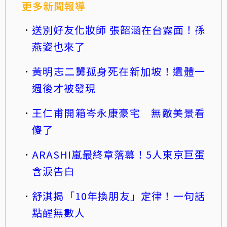
更多新聞報導
送別好友化妝師 張韶涵在台露面！孫
燕姿也來了
黃明志二舅孤身死在新加坡！遺體一
週後才被發現
王仁甫開箱岑永康豪宅 無敵美景看
傻了
ARASHI嵐最終章落幕！5人東京巨蛋
含淚告白
舒淇揭「10年換朋友」定律！一句話
點醒無數人