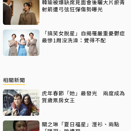
韓瑜被爆缺席見面會後曬大片瘀青
射箭遭弓弦狂彈傷勢曝光
「搞笑女脫星」自揭罹嚴重憂鬱症
最慘1周沒洗澡：覺得不配
相關新聞
虎年春節「她」最發光 兩度成為
賀歲票房女王
關之琳「夏日福星」溼衫、兩點
「隱現」險遭罰