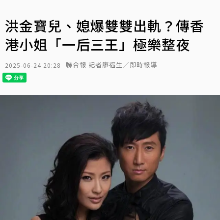
洪金寶兒、媳爆雙雙出軌？傳香
港小姐「一后三王」極樂整夜
聯合報 記者廖福生／即時報導
2025-06-24 20:28