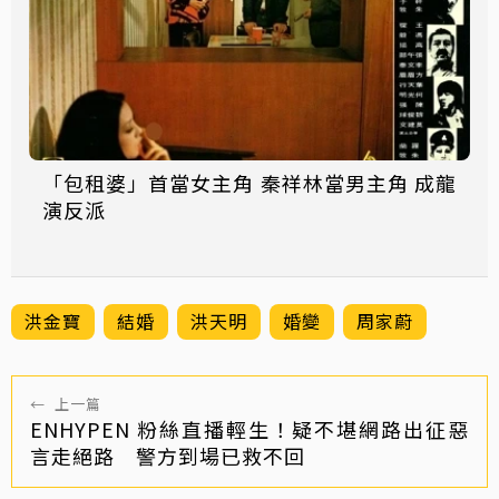
「包租婆」首當女主角 秦祥林當男主角 成龍
演反派
洪金寶
結婚
洪天明
婚變
周家蔚
←
上一篇
ENHYPEN 粉絲直播輕生！疑不堪網路出征惡
言走絕路 警方到場已救不回