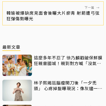
下一篇
→
韓瑜被爆缺席見面會後曬大片瘀青 射箭遭弓弦
狂彈傷勢曝光
最新文章
這麼多年不忍了 徐乃麟戳破保鮮膜
狂親曾國城！親到對方喊「沒氣
了」
林子熙揭尪腦瘤開刀後「一夕禿
頭」 心疼掉髮曝現況：像灰燼一直
飛走