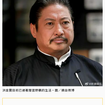
洪金寶目前已過著閒雲野鶴的生活。圖／摘自微博