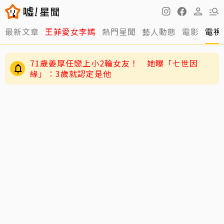
最新文章
王菲愛女李嫣
熱門星聞
藝人動態
電影
電視
71歲姜厚任戀上小2輪女友！ 她曝「七世因
緣」：3歲就認定是他