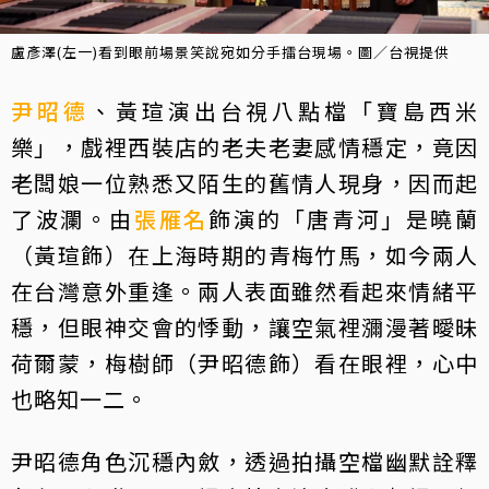
盧彥澤(左一)看到眼前場景笑說宛如分手擂台現場。圖／台視提供
尹昭德
、黃瑄演出台視八點檔「寶島西米
樂」，戲裡西裝店的老夫老妻感情穩定，竟因
老闆娘一位熟悉又陌生的舊情人現身，因而起
了波瀾。由
張雁名
飾演的「唐青河」是曉蘭
（黃瑄飾）在上海時期的青梅竹馬，如今兩人
在台灣意外重逢。兩人表面雖然看起來情緒平
穩，但眼神交會的悸動，讓空氣裡瀰漫著曖昧
荷爾蒙，梅樹師（尹昭德飾）看在眼裡，心中
也略知一二。
尹昭德角色沉穩內斂，透過拍攝空檔幽默詮釋