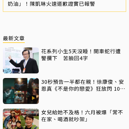
奶油」！陳凱琳火速道歉證實已報警
最新文章
花系列小生5天沒睡！開車蛇行遭
警攔下 苦臉回4字
30秒預告一半都在親！徐康俊、安
恩真《不是你的戀愛》狂放閃 10年
長跑吻戲掀熱議
女兒給她不及格！六月被爆「常不
在家、喝酒就吵架」