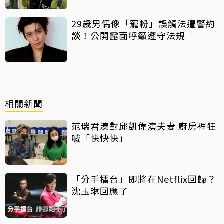
29歲男偶像「寵粉」誤觸法遭警約
談！公開露面呼籲遵守法規
相關新聞
范瑞君湊對邱凱偉演夫妻 廚房裡狂
喊「快快快」
「分手擂台」即將在Netflix回歸？
沈玉琳回應了