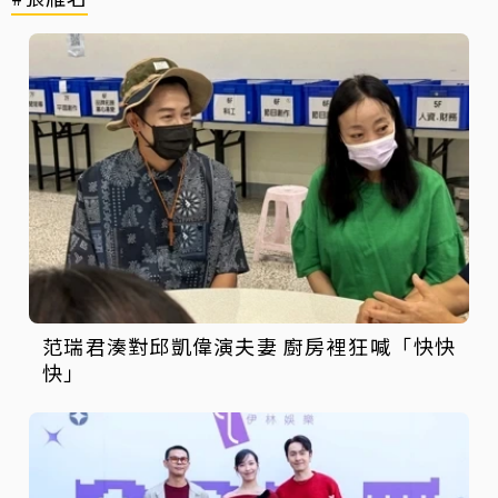
范瑞君湊對邱凱偉演夫妻 廚房裡狂喊「快快
快」