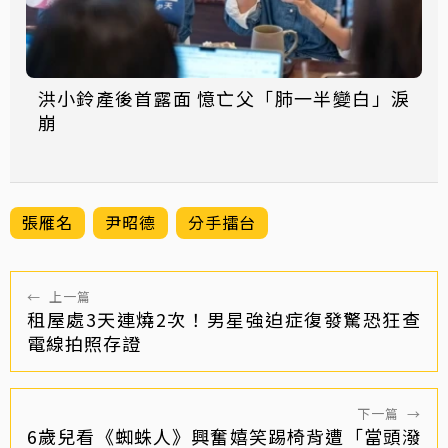
洪小鈴產後首露面 憶亡父「肺一半變白」淚
崩
張雁名
尹昭德
分手擂台
←
上一篇
租屋處3天連燒2次！男星強迫症復發驚恐狂查
電線拍照存證
下一篇
→
6歲兒看《蜘蛛人》興奮嬉笑踢椅背遭「當頭潑