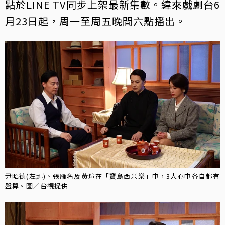
點於LINE TV同步上架最新集數。緯來戲劇台6
月23日起，周一至周五晚間六點播出。
尹昭德(左起)、張雁名及黃瑄在「寶島西米樂」中，3人心中各自都有
盤算。圖／台視提供