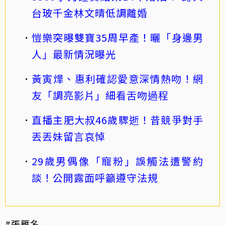
台玻千金林文晴低調離婚
愷樂突曝雙寶35周早產！曬「身邊男
人」最新情況曝光
黃寅燁、惠利確認愛意深情熱吻！網
友「調亮影片」細看舌吻過程
直播主肥大叔46歲驟逝！昔競爭對手
丟丟妹留言哀悼
29歲男偶像「寵粉」誤觸法遭警約
談！公開露面呼籲遵守法規
#張雁名