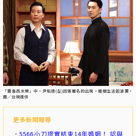
「寶島西米樂」中，尹昭德(左)因張雁名的出現，婚姻生活起波瀾。
圖／台視提供
更多新聞報導
5566小刀證實結束14年婚姻！ 認與