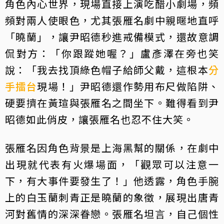
角色內心世界，現場直接上演吃醋小劇場，頻
頻對兩人使眼色，尤其張雁名劇中親暱地直呼
「曉蘭」，讓尹昭德秒進戒備模式，還故意調
侃對方：「你跟蹤她喔？」盧彥澤在旁也笑
說：「我去找頂綠色帽子給師父戴，這根本
分
手擂台
現場！」尹昭德還作勢用布尺做陷阱、
硬要擠在黃瑄與張雁名之間坐下。難得看到尹
昭德如此俏皮，讓張雁名也忍不住大笑。
張雁名因角色背景是上海黑幫的關係，在劇中
出現就代表有火爆場面，「觀眾可以注意一
下，有大事件要發生了！」他透露，角色手腕
上的白玉蘭刺青正是曉蘭的象徵，展現出唐青
河對舊情的深深眷戀。張雁名坦言，自己個性