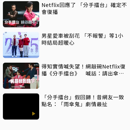
Netflix回應了 「分手擂台」確定不
會復播
男星愛車被刮花 「不報警」等1小
時結局超暖心
得知實情喊失望！網敲碗Netflix復
播《分手擂台》 喊話：請出傘精
跟慧慈
「分手擂台」假回歸！昔網友一致
點名：「雨傘鬼」劇情最扯