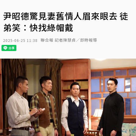
尹昭德驚見妻舊情人眉來眼去 徒
弟笑：快找綠帽戴
聯合報 記者陳慧貞／即時報導
2025-06-25 11:38