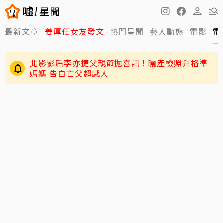
最新文章
姜厚任女友發文
熱門星聞
藝人動態
電影
電
北影影后李亦捷父親節拋喜訊！曬產檢照升格準
媽媽 告白亡父超感人