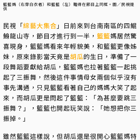
籃籃媽（右穿白衣者）和籃籃（左）難得在節目上同框。圖／民視提
供
民視「
綜藝大集合
」日前來到台南南區的四鯤
鯓龍山寺，節目才進行到一半，
籃籃
媽居然驚
喜現身，籃籃媽看來年輕貌美，和籃籃更像姊
妹，原來錄影當天竟是
胡瓜
的生日，準備了一
段舞蹈要獻給胡瓜，籃籃媽也拉著籃籃一起挑
起了三振舞，然後這件事情母女兩個似乎沒有
事先溝通，只見籃籃看著自己的媽媽大笑了起
來，而胡瓜更是問起了籃籃：「為甚麼要跳三
振舞？」，籃籃也開起玩笑說：「她想把你三
振掉。」
雖然籃籃這樣說，但胡瓜還是很開心籃籃媽特