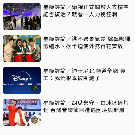
星級評論／衛視正式關燈人去樓空
能否復活？就看一人力挽狂瀾
星級評論／逃不過景氣差 綜藝咖酬
勞縮水、砍半迫使外務百花齊放
星級評論／迪士尼11頻道全撤 員
工：我們根本被團滅了
星級評論／胡瓜棄守、白冰冰碎片
化 台灣音樂節目遭遇困境與斷層