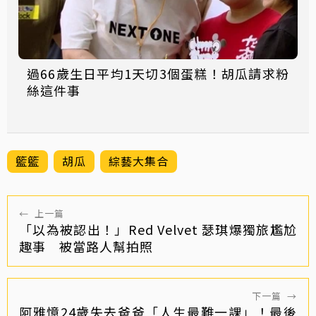
過66歲生日平均1天切3個蛋糕！胡瓜請求粉
絲這件事
籃籃
胡瓜
綜藝大集合
←
上一篇
「以為被認出！」Red Velvet 瑟琪爆獨旅尷尬
趣事 被當路人幫拍照
下一篇
→
阿雅憶24歲失去爸爸「人生最難一課」！最後