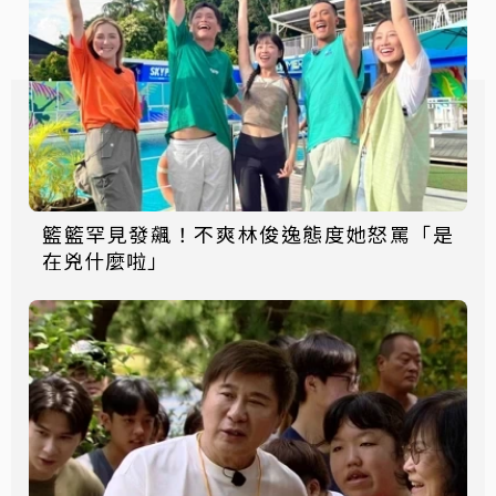
籃籃罕見發飆！不爽林俊逸態度她怒罵「是
在兇什麼啦」