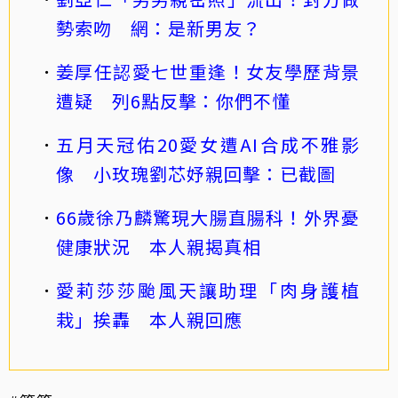
勢索吻 網：是新男友？
姜厚任認愛七世重逢！女友學歷背景
遭疑 列6點反擊：你們不懂
五月天冠佑20愛女遭AI合成不雅影
像 小玫瑰劉芯妤親回擊：已截圖
66歲徐乃麟驚現大腸直腸科！外界憂
健康狀況 本人親揭真相
愛莉莎莎颱風天讓助理「肉身護植
栽」挨轟 本人親回應