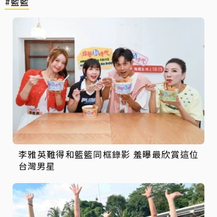
#籃籃
李雅英難得和籃籃同框錄影 羞曝最欣賞這位
台灣男星