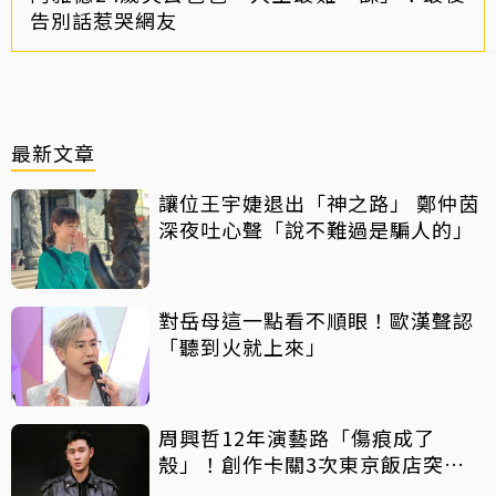
告別話惹哭網友
最新文章
讓位王宇婕退出「神之路」 鄭仲茵
深夜吐心聲「說不難過是騙人的」
對岳母這一點看不順眼！歐漢聲認
「聽到火就上來」
周興哲12年演藝路「傷痕成了
殼」！創作卡關3次東京飯店突找
回靈感