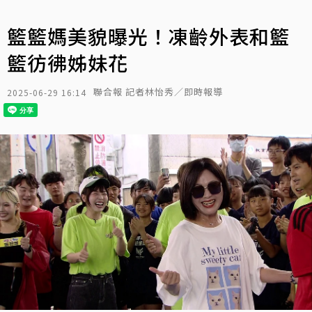
籃籃媽美貌曝光！凍齡外表和籃
籃彷彿姊妹花
聯合報 記者林怡秀／即時報導
2025-06-29 16:14