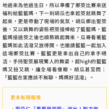
地過來為他過生日，所以準備了擲筊比賽來送
福利給籃籃媽，下一刻胡瓜也拿起筊就跳舞了
起來，更是帶動了現場的氣氛，胡瓜擲出聖筊
後，又以跳舞的姿態把筊接棒給了籃籃媽，籃
籃媽接過筊之後也順勢跳起舞來，瓜哥看著籃
籃媽如此活潑又放得開，也邀請籃籃一起加入
這場擲筊比賽，籃籃更是拿出自己的拿手絕
活，手持聖筊展現驚人的舞姿，超high的籃籃
媽又扭又跳，讓全場看傻眼，胡瓜甚至問：
「籃籃在家應該不無聊，媽媽好活潑」。
更多新聞報導
劉亞仁「男男親密照」流出！對方做