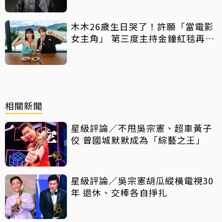
木木26歲生日哭了！許願「當電影
女主角」 第三度主持金鐘紅毯再喊
話
相關新聞
星級評論／不甩吳宗憲、超車黃子
佼 曾國城默默成為「綜藝之王」
星級評論／吳宗憲胡瓜縱橫電視30
年 退休、交棒各自掙扎