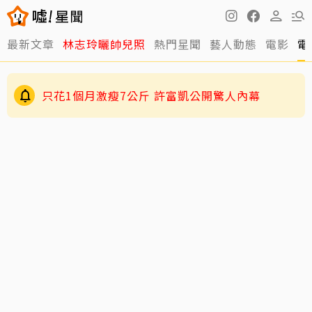
最新文章
林志玲曬帥兒照
熱門星聞
藝人動態
電影
電
只花1個月激瘦7公斤 許富凱公開驚人內幕