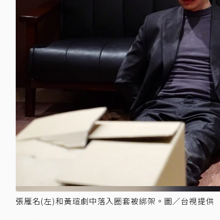
張雁名(左)和黃瑄劇中落入圈套被綁架。圖／台視提供