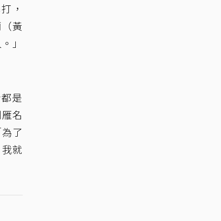
暴打，
蘭（黃
人。」
身都是
到雁名
「為了
。我就