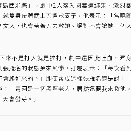
寶島西米樂」，劇中2人落入圈套遭綁架、激烈
，就隻身帶著武士刀營救妻子，他表示：「當曉
個文人，也會帶著刀去救她。絕對不會讓她一個
下來不是打人就是挨打，劇中還因此吐血，渾
到張雁名的狀態愈來愈慘，打趣表示：「每次看
不會爬進來的。」即便累成這樣張雁名還是說：
道：「青河是一個黑幫老大，居然還要我來救他
一天會發芽。」