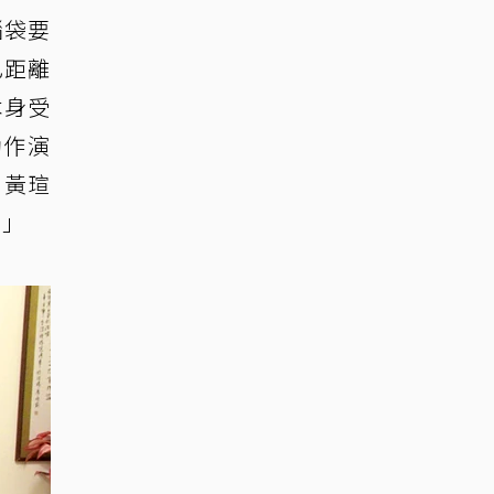
腦袋要
己距離
本身受
動作演
，黃瑄
。」