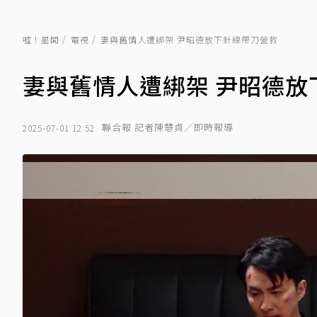
噓！星聞
電視
妻與舊情人遭綁架 尹昭德放下針線帶刀營救
妻與舊情人遭綁架 尹昭德放
聯合報 記者陳慧貞／即時報導
2025-07-01 12:52