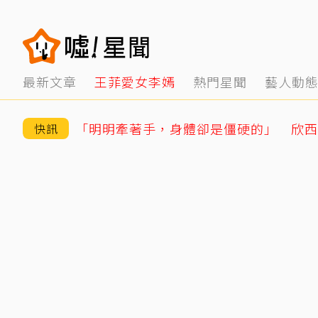
最新文章
王菲愛女李嫣
熱門星聞
藝人動
快訊