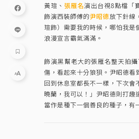
黃瑄、
張雁名
演出台視8點檔「
飾演西裝師傅的
尹昭德
放下針線
瑄飾）需要我的時候，哪怕我是
浪漫宣言霸氣滿滿。
飾演黑幫老大的張雁名整天拍攝
傷，看起來十分狼狽。尹昭德看
回到休息室都長不一樣，下次會
曉蘭，我可以！」尹昭德則打趣
當作是種下一個善良的種子，有