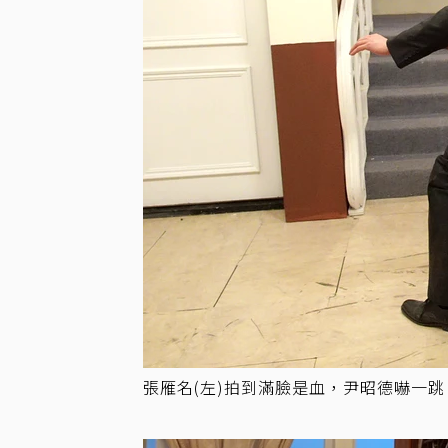
張雁名(左)拍到滿臉是血，尹昭德嚇一