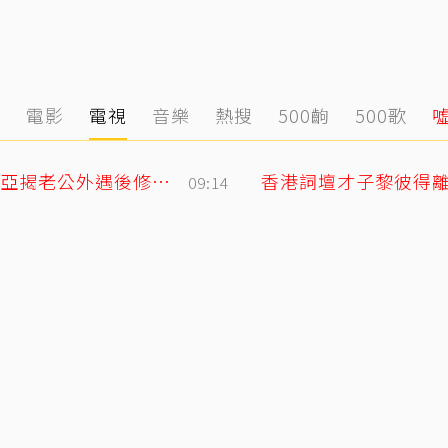
態
電影
電視
音樂
熱搜
500齣
500歌
「明明牽著手，身體卻是僵硬的」 欣西亞揭老公外遇後修復真相
香港詞壇才子黎彼得離
09:14