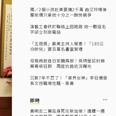
獨／2個小孩赴美要燒2千萬 曲艾玲嘆後
輩削價只拿她十分之一酬勞競爭
演藝工會終於聯絡上田路路 她一聽這名
字卻立刻掛電話
「五燈獎」最美主持人報喜！「185公
分帥兒」要百萬名畫當賀禮
母親病逝昔日家醜再掀！侯炳瑩認封鎖
哥哥侯冠群 兩度抗癌近況曝光
沉默7年不忍了！「車界女神」李冠儀發
長文控職場性騷、黑幕
即時
黃明志二舅孤身死在新加坡！遺體一週