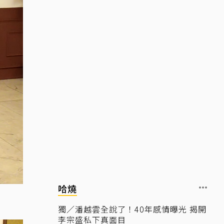
哈燒
獨／潘越雲全說了！40年感情曝光 揭開
李宗盛私下真面目