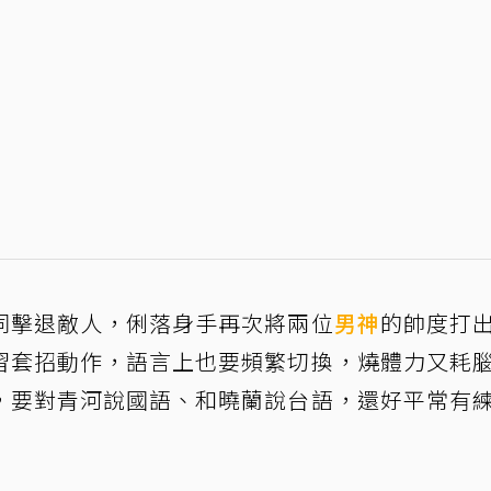
同擊退敵人，俐落身手再次將兩位
男神
的帥度打
習套招動作，語言上也要頻繁切換，燒體力又耗
，要對青河說國語、和曉蘭說台語，還好平常有