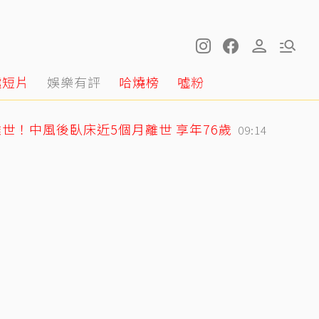
噓短片
娛樂有評
哈燒榜
噓粉
世！中風後臥床近5個月離世 享年76歲
09:14