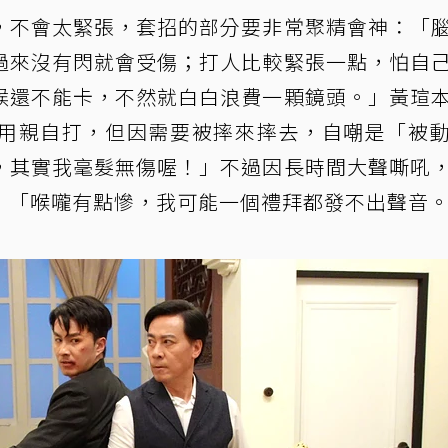
，不會太緊張，套招的部分要非常聚精會神：「
過來沒有閃就會受傷；打人比較緊張一點，怕自
候還不能卡，不然就白白浪費一顆鏡頭。」黃瑄
用親自打，但因需要被摔來摔去，自嘲是「被
，其實我毫髮無傷喔！」不過因長時間大聲嘶吼
：「喉嚨有點慘，我可能一個禮拜都發不出聲音