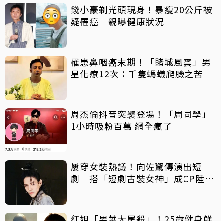
錢小豪剃光頭現身！暴瘦20公斤被
疑罹癌 親曝健康狀況
罹患鼻咽癌末期！「賭城風雲」男
星化療12次：千隻螞蟻爬臉之苦
周杰倫抖音突襲登場！「周同學」
1小時吸粉百萬 網全瘋了
屢穿女裝熱議！向佐驚傳演出短
劇 搭「短劇古裝女神」成CP陸網
崩潰
紅姐「男莖大屠殺」！25歲健身鮮