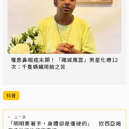
罹患鼻咽癌末期！「賭城風雲」男星化療12
次：千隻螞蟻爬臉之苦
抖音
←
上一篇
「明明牽著手，身體卻是僵硬的」 欣西亞揭