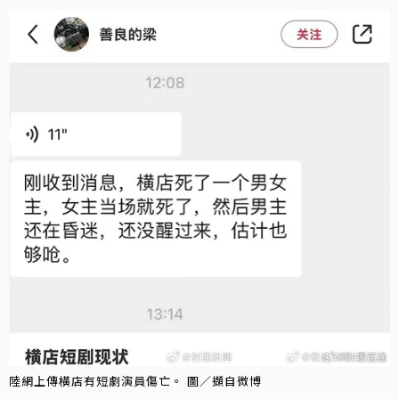
陸網上傳橫店有短劇演員傷亡。 圖／擷自微博