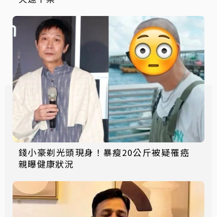
錢小豪剃光頭現身！暴瘦20公斤被疑罹癌
親曝健康狀況