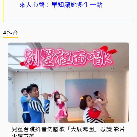
來人心聲：早知讓她多化一點
#抖音
兒童台跳抖音洗腦歌「大展鴻圖」惹議 影片
火速下架