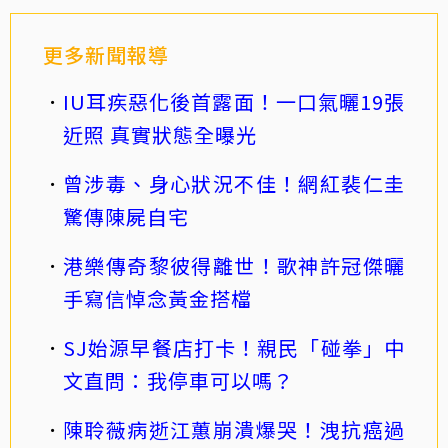
更多新聞報導
IU耳疾惡化後首露面！一口氣曬19張
近照 真實狀態全曝光
曾涉毒、身心狀況不佳！網紅裴仁圭
驚傳陳屍自宅
港樂傳奇黎彼得離世！歌神許冠傑曬
手寫信悼念黃金搭檔
SJ始源早餐店打卡！親民「碰拳」中
文直問：我停車可以嗎？
陳聆薇病逝江蕙崩潰爆哭！洩抗癌過