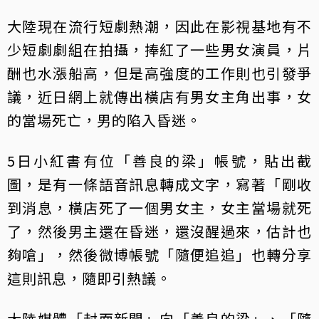
大陸現在流行短劇熱潮，因此在影視基地有不
少短劇劇組在拍攝，捧紅了一些男女演員，片
酬也水漲船高，但是高強度的工作則也引發爭
議，近日網上就傳出橫店有男女主角出事，女
的當場死亡，男的陷入昏迷。
5日小紅書有位「善良的梁」帳號，貼出截
圖，是有一條語音訊息轉成文字，寫著「剛收
到消息，橫店死了一個男女主，女主當場就死
了，然後男主還在昏迷，還沒醒過來，估計也
夠嗆」，然後微博帳號「隨便追追」也轉分享
這則訊息，隨即引熱議。
大陸媒體「封面新聞」向「善良的梁」、「隨