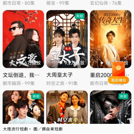
大陸流行短劇。 圖／擷自果短劇