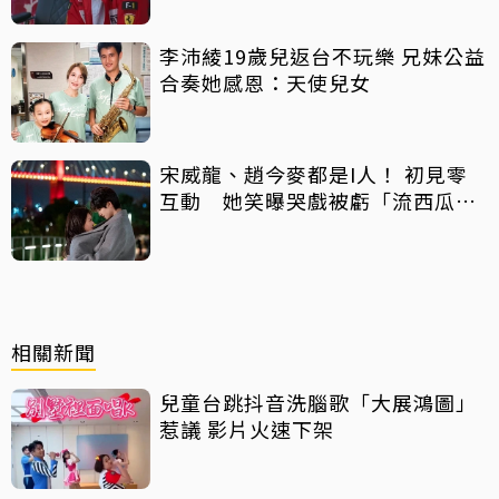
李沛綾19歲兒返台不玩樂 兄妹公益
合奏她感恩：天使兒女
宋威龍、趙今麥都是I人！ 初見零
互動 她笑曝哭戲被虧「流西瓜
汁」
相關新聞
兒童台跳抖音洗腦歌「大展鴻圖」
惹議 影片火速下架