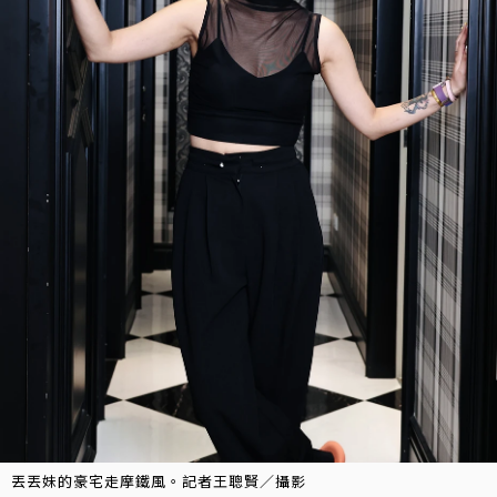
丟丟妹的豪宅走摩鐵風。記者王聰賢／攝影