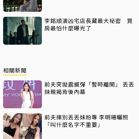
汁」
李銘順演凶宅店長藏最大祕密 買
房最怕什麼曝光了
相關新聞
前夫突拋震撼彈「暫時離開」 丟丟
妹親揭背後內幕
前夫揮別丟丟妹粉專 李明珊曬照
「叫什麼名字不重要」