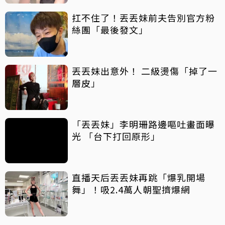
扛不住了！丟丟妹前夫告別官方粉
絲團「最後發文」
丟丟妹出意外！ 二級燙傷「掉了一
層皮」
「丟丟妹」李明珊路邊嘔吐畫面曝
光 「台下打回原形」
直播天后丟丟妹再跳「爆乳開場
舞」！吸2.4萬人朝聖擠爆網