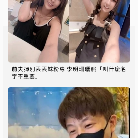
前夫揮別丟丟妹粉專 李明珊曬照「叫什麼名
字不重要」