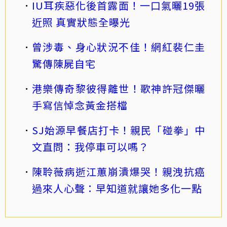
IU耳疾惡化後首露面！一口氣曬19張
近照 真實狀態全曝光
曾涉毒、身心狀況不佳！網紅裴仁圭
驚傳陳屍自宅
港樂傳奇黎彼得離世！歌神許冠傑曬
手寫信悼念黃金搭檔
SJ始源早餐店打卡！親民「碰拳」中
文直問：我停車可以嗎？
陳聆薇病逝江蕙崩潰爆哭！親洩抗癌
過來人心聲：早知道就讓她多化一點