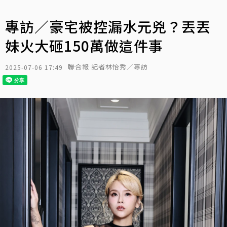
專訪／豪宅被控漏水元兇？丟丟
妹火大砸150萬做這件事
聯合報 記者林怡秀／專訪
2025-07-06 17:49