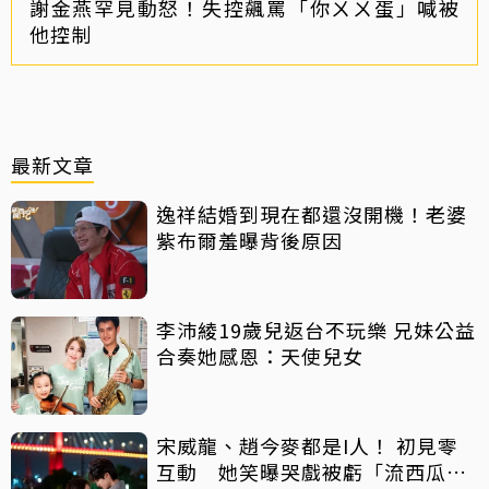
謝金燕罕見動怒！失控飆罵「你ㄨㄨ蛋」喊被
他控制
最新文章
逸祥結婚到現在都還沒開機！老婆
紫布爾羞曝背後原因
李沛綾19歲兒返台不玩樂 兄妹公益
合奏她感恩：天使兒女
宋威龍、趙今麥都是I人！ 初見零
互動 她笑曝哭戲被虧「流西瓜