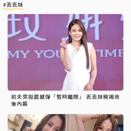
#丟丟妹
前夫突拋震撼彈「暫時離開」 丟丟妹親揭背
後內幕