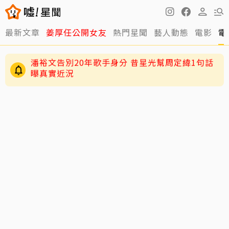
最新文章
姜厚任公開女友
熱門星聞
藝人動態
電影
電
王凱靈堂照曝光！陽光笑容成永恆 白髮母送黑
髮兒令人鼻酸
潘裕文告別20年歌手身分 昔星光幫周定緯1句話
曝真實近況