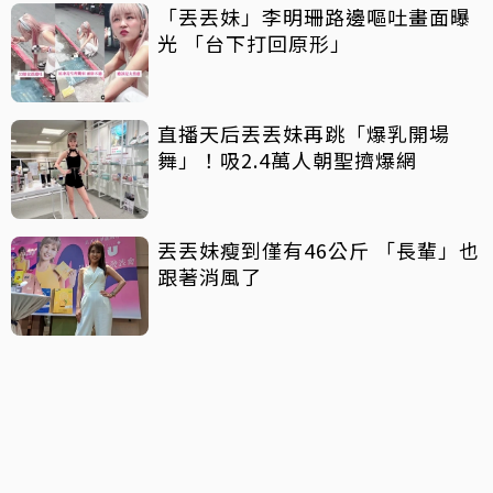
「丟丟妹」李明珊路邊嘔吐畫面曝
光 「台下打回原形」
直播天后丟丟妹再跳「爆乳開場
舞」！吸2.4萬人朝聖擠爆網
丟丟妹瘦到僅有46公斤 「長輩」也
跟著消風了