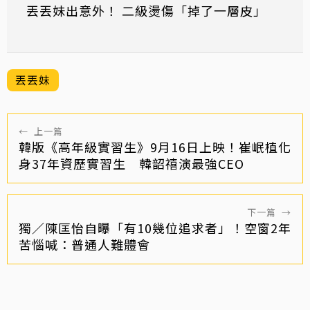
丟丟妹出意外！ 二級燙傷「掉了一層皮」
丟丟妹
←
上一篇
韓版《高年級實習生》9月16日上映！崔岷植化
身37年資歷實習生 韓韶禧演最強CEO
下一篇
→
獨／陳匡怡自曝「有10幾位追求者」！空窗2年
苦惱喊：普通人難體會