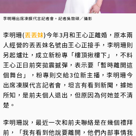
李明珊出席凍膜代言記者會。記者吳致碩／攝影
李明珊(
丟丟妹
)今年3月和王心正離婚，原本兩
人經營的丟丟妹名號由王心正接手，李明珊則
另起爐灶，成立新粉專「樓頂揪樓下」，不料
王心正日前突拋震撼彈，表示要「暫時離開這
個舞台」，粉專則交給3位新主播，李明珊今
出席凍膜代言記者會，坦言有看到新聞，據她
所知，是前夫個人退出，但原因為何她並不清
楚。
李明珊說，最近一次和前夫聯絡是在幾個禮拜
前，「我有看到他說要離開，他們內部事情我