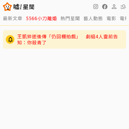
最新文章
5566小刀離婚
熱門星聞
藝人動態
電影
電
王凱猝逝後傳「仍回棚拍戲」 劇組4人靈前告
知：你殺青了