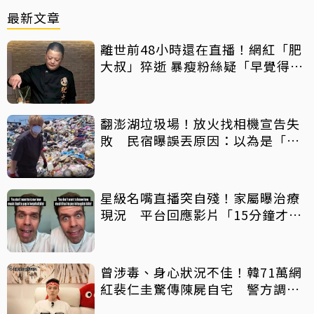
最新文章
離世前48小時還在直播！網紅「肥
大叔」猝逝 暴瘦粉絲疑「早覺得不
對」
翻澎湖垃圾場！放火找相機宣告失
敗 民宿曝誤丟原因：以為是「按
摩棒」 喊話已和解勿出征
星級名嘴直播突自殘！家屬曝治療
現況 平台回應影片「15分鐘才下
架」原因
曾涉毒、身心狀況不佳！韓71萬網
紅裴仁圭驚傳陳屍自宅 警方調查
中