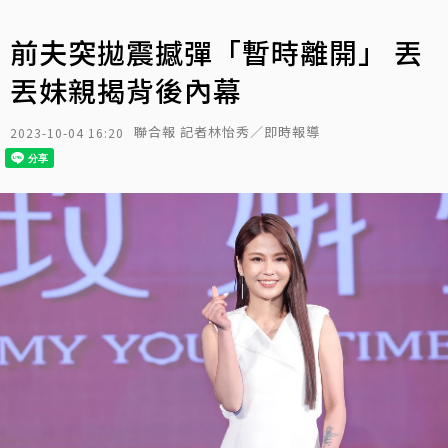
前夫突拋震撼彈「暫時離開」 丟
丟妹親揭背後內幕
聯合報 記者林怡秀／即時報導
2023-10-04 16:20