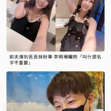
前夫揮別丟丟妹粉專 李明珊曬照「叫什麼名
字不重要」