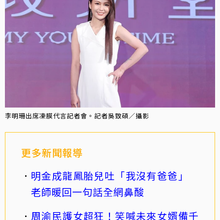
李明珊出席凍膜代言記者會。記者吳致碩／攝影
更多新聞報導
明金成龍鳳胎兒吐「我沒有爸爸」
老師暖回一句話全網鼻酸
周渝民護女超狂！笑喊未來女婿備千