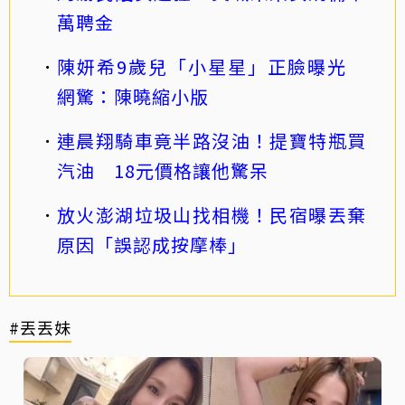
萬聘金
陳妍希9歲兒「小星星」正臉曝光
網驚：陳曉縮小版
連晨翔騎車竟半路沒油！提寶特瓶買
汽油 18元價格讓他驚呆
放火澎湖垃圾山找相機！民宿曝丟棄
原因「誤認成按摩棒」
#丟丟妹