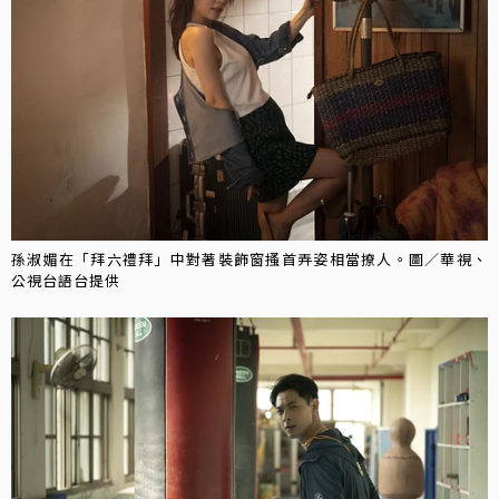
孫淑媚在「拜六禮拜」中對著裝飾窗搔首弄姿相當撩人。圖／華視、
公視台語台提供