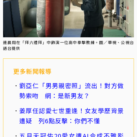
連晨翔在「拜六禮拜」中飾演一位高中拳擊教練。圖／華視、公視台
語台提供
更多新聞報導
劉亞仁「男男親密照」流出！對方做
勢索吻 網：是新男友？
姜厚任認愛七世重逢！女友學歷背景
遭疑 列6點反擊：你們不懂
五月天冠佑20愛女遭AI合成不雅影