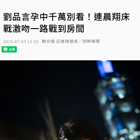
劉品言孕中千萬別看！連晨翔床
戰激吻一路戰到房間
聯合報 記者陳慧貞／即時報導
2025-07-07 15:32