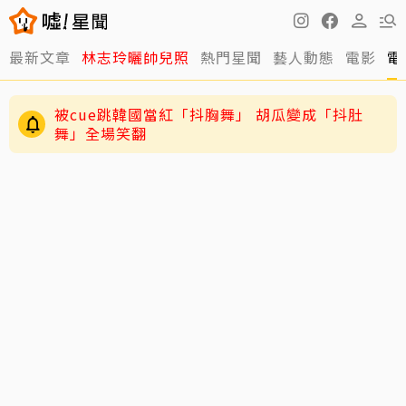
最新文章
林志玲曬帥兒照
熱門星聞
藝人動態
電影
電
被cue跳韓國當紅「抖胸舞」 胡瓜變成「抖肚
舞」全場笑翻
五月天阿信不忍了 揭開言承旭、吳建豪、周渝民
真面目