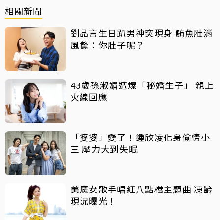
相關新聞
劉品言生日趴男神突現身 鮪魚肚消
風驚：你肚子呢？
43歲孫淑媚遭爆「秘婚生子」 親上
火線回應
「婆婆」變了！鍾欣凌化身偷情小
三 壓力大到失眠
美魔女歌手唱紅八點檔主題曲 凍齡
現況曝光！