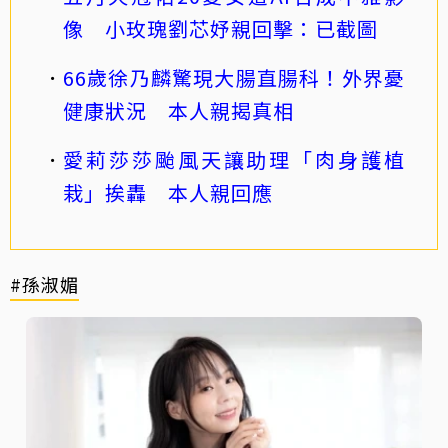
像 小玫瑰劉芯妤親回擊：已截圖
66歲徐乃麟驚現大腸直腸科！外界憂
健康狀況 本人親揭真相
愛莉莎莎颱風天讓助理「肉身護植
栽」挨轟 本人親回應
#孫淑媚