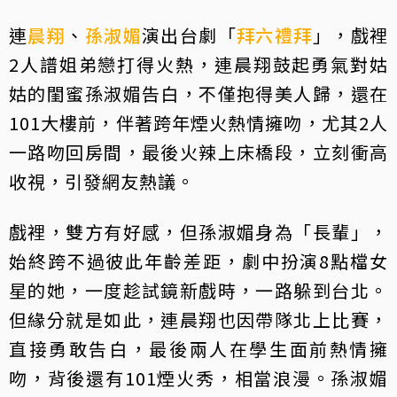
連
晨翔
、
孫淑媚
演出台劇「
拜六禮拜
」，戲裡
2人譜姐弟戀打得火熱，連晨翔鼓起勇氣對姑
姑的閨蜜孫淑媚告白，不僅抱得美人歸，還在
101大樓前，伴著跨年煙火熱情擁吻，尤其2人
一路吻回房間，最後火辣上床橋段，立刻衝高
收視，引發網友熱議。
戲裡，雙方有好感，但孫淑媚身為「長輩」，
始終跨不過彼此年齡差距，劇中扮演8點檔女
星的她，一度趁試鏡新戲時，一路躲到台北。
但緣分就是如此，連晨翔也因帶隊北上比賽，
直接勇敢告白，最後兩人在學生面前熱情擁
吻，背後還有101煙火秀，相當浪漫。孫淑媚