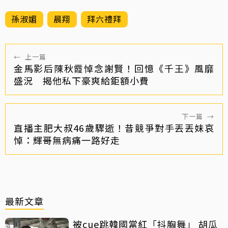
孫淑媚
晨翔
拜六禮拜
←
上一篇
金馬影后陳秋霞悼念謝賢！回憶《千王》風靡
盛況 揭他私下豪爽給鉅額小費
下一篇
→
直播主肥大叔46歲驟逝！昔競爭對手丟丟妹哀
悼：輝哥無病痛一路好走
最新文章
被cue跳韓國當紅「抖胸舞」 胡瓜