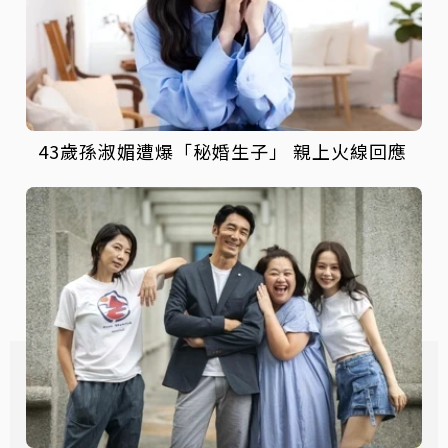
43歲孫淑媚遭爆「秘婚生子」 親上火線回應