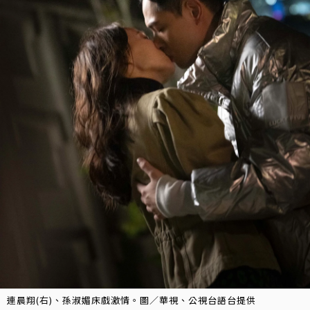
連晨翔(右)、孫淑媚床戲激情。圖／華視、公視台語台提供