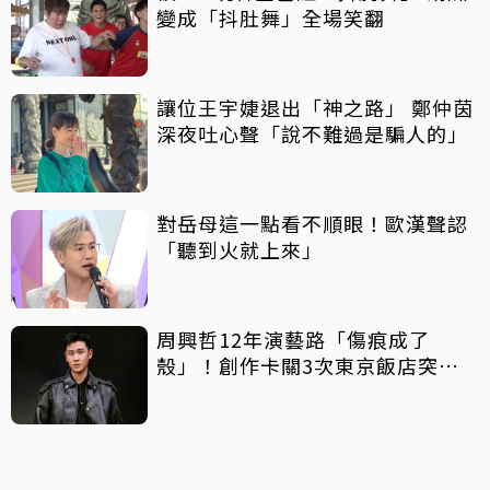
變成「抖肚舞」全場笑翻
讓位王宇婕退出「神之路」 鄭仲茵
深夜吐心聲「說不難過是騙人的」
對岳母這一點看不順眼！歐漢聲認
「聽到火就上來」
周興哲12年演藝路「傷痕成了
殼」！創作卡關3次東京飯店突找
回靈感