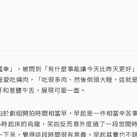
確幸」，被問到「有什麼事能讓今天比昨天更好
最愛吃燒肉，「吃很多肉、然後倒頭大睡，這就
肝和蔥鹽牛舌，展現可愛一面。
由於劇組開拍時間相當早，早起是一件相當辛苦
小時起床的烏龍，笑說反而意外度過了一段悠閒
一下呆，覺得這段時間很有意義，早起其實也不