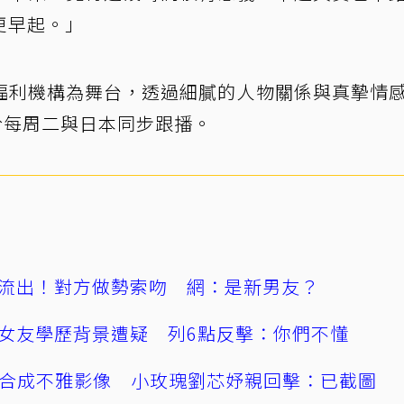
更早起。」
福利機構為舞台，透過細膩的人物關係與真摯情
音於每周二與日本同步跟播。
流出！對方做勢索吻 網：是新男友？
女友學歷背景遭疑 列6點反擊：你們不懂
AI合成不雅影像 小玫瑰劉芯妤親回擊：已截圖