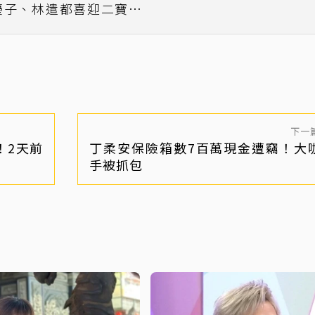
優子、林遣都喜迎二寶誕
生
下一
！2天前
丁柔安保險箱數7百萬現金遭竊！大
手被抓包