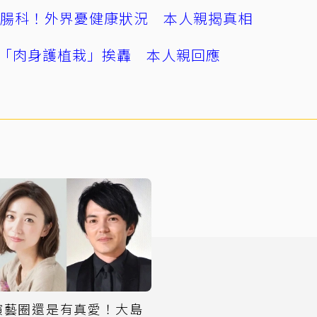
直腸科！外界憂健康狀況 本人親揭真相
「肉身護植栽」挨轟 本人親回應
演藝圈還是有真愛！大島