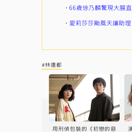
66歲徐乃麟驚現大腸
愛莉莎莎颱風天讓助理
#林遣都
用刑偵包裝的《初戀的惡