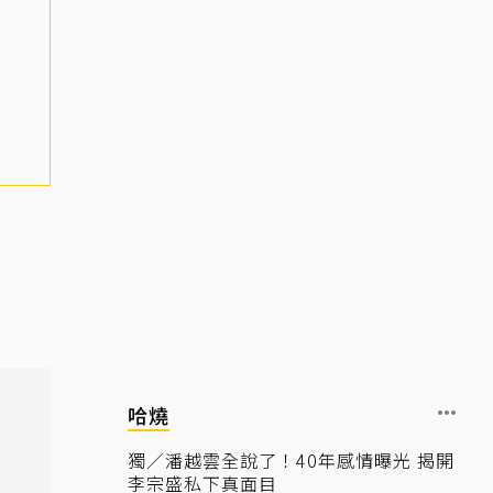
哈燒
獨／潘越雲全說了！40年感情曝光 揭開
李宗盛私下真面目