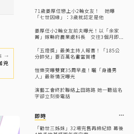
71歲姜厚任戀上小2輪女友！ 她曝
「七世因緣」：3歲就認定是他
姜厚任小2輪女友前夫曝光！以「余家
菁」嫁縣府農業處科長 交往3個月即...
「五燈獎」最美主持人報喜！「185公
篇
→
分帥兒」要百萬名畫當賀禮
咖兇
愷樂突曝雙寶35周早產！曬「身邊男
人」最新情況曝光
演藝工會終於聯絡上田路路 她一聽這名
字卻立刻掛電話
即時
「勸世三姊妹」32場完售再締紀錄 幕後