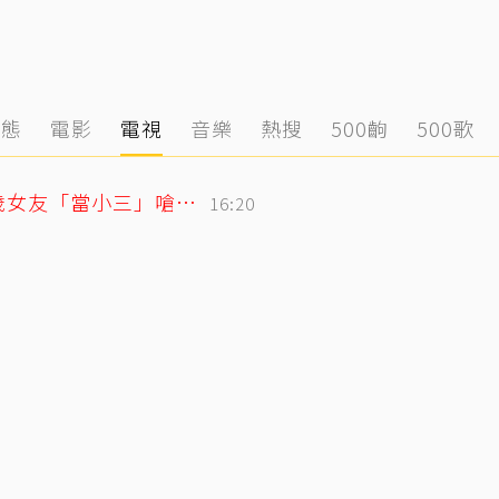
動態
電影
電視
音樂
熱搜
500齣
500歌
姜厚任護愛12點聲明重砲反擊！駁小24歲女友「當小三」嗆：講三小？
16:20