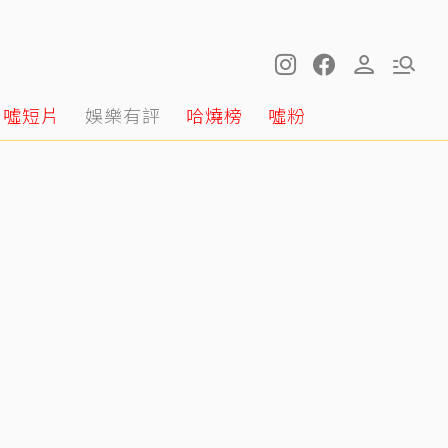
噓短片
娛樂有評
哈燒榜
噓粉