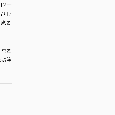
好的一
7月7
呼應劇
非常驚
她還笑