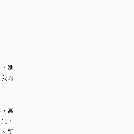
」，她
是我的
事，甚
時光，
錯。所