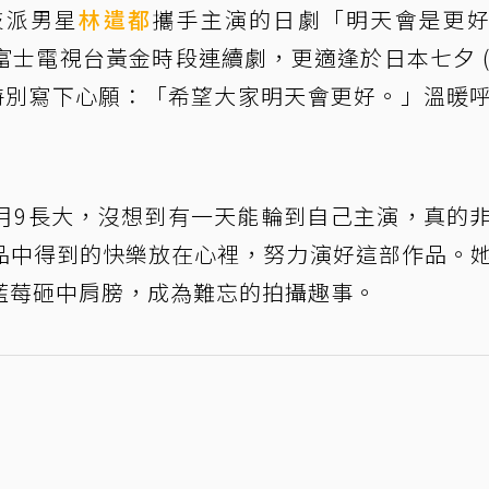
技派男星
林遣都
攜手主演的日劇「明天會是更
士電視台黃金時段連續劇，更適逢於日本七夕 (
上特別寫下心願：「希望大家明天會更好。」溫暖
月9長大，沒想到有一天能輪到自己主演，真的
品中得到的快樂放在心裡，努力演好這部作品。
藍莓砸中肩膀，成為難忘的拍攝趣事。