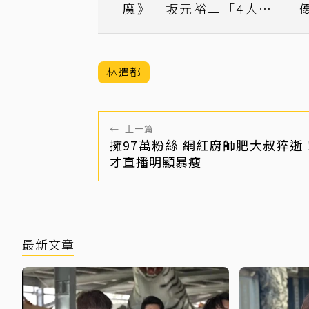
魔》 坂元裕二「4人互
動」再加一挑戰
林遣都
←
上一篇
擁97萬粉絲 網紅廚師肥大叔猝逝
才直播明顯暴瘦
最新文章