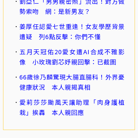
劉亞仁「男男親密照」流出！對方做
勢索吻 網：是新男友？
姜厚任認愛七世重逢！女友學歷背景
遭疑 列6點反擊：你們不懂
五月天冠佑20愛女遭AI合成不雅影
像 小玫瑰劉芯妤親回擊：已截圖
66歲徐乃麟驚現大腸直腸科！外界憂
健康狀況 本人親揭真相
愛莉莎莎颱風天讓助理「肉身護植
栽」挨轟 本人親回應