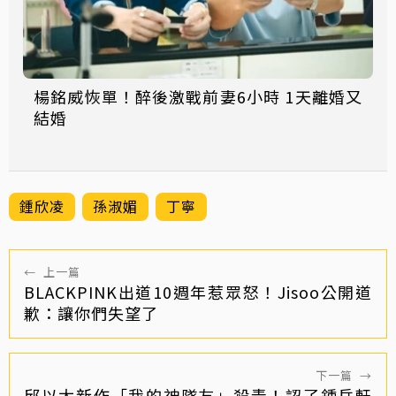
楊銘威恢單！醉後激戰前妻6小時 1天離婚又
結婚
鍾欣凌
孫淑媚
丁寧
←
上一篇
BLACKPINK出道10週年惹眾怒！Jisoo公開道
歉：讓你們失望了
下一篇
→
邱以太新作「我的神隊友」殺青！認了鍾岳軒