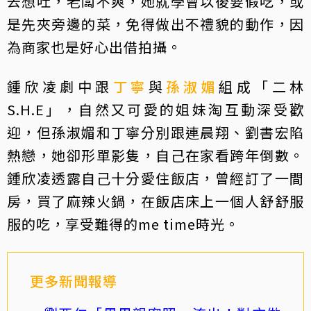
去想吐，老闆不爽，她就學會以後要假吃，或
是先夾旁邊的菜，免得做出不禮貌的動作，因
為商家也是好心出借拍攝。
鍾欣凌劇中跟
丁寧
與
孫淑媚
組成「二林
S.H.E」，自然又可愛的姐妹淘互動深受歡
迎，但孫淑媚和丁寧分別跟連晨翔、劉書宏陷
熱戀，她卻形單影隻，自己在家看跨年倒數。
鍾欣凌透露自己十分愛住飯店，曾經訂了一間
房，買了麻辣火鍋，在飯店床上一個人舒舒服
服的吃，享受難得的me time時光。
更多新聞報導