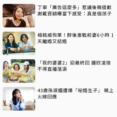
丁寧「廣告這麼多」惹議後親道歉
謝戴資穎曝當下感受：真是個孩子
楊銘威恢單！醉後激戰前妻6小時 1
天離婚又結婚
「我的婆婆2」迎最終回 鍾欣凌捨
不得直播落淚
43歲孫淑媚遭爆「秘婚生子」 親上
火線回應