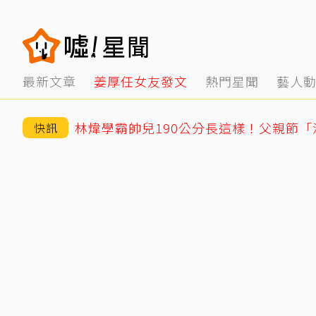
最新文章
姜厚任女友發文
熱門星聞
藝人
林煒學霸帥兒190公分長這樣！父親節
快訊