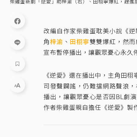
柴雞蛋新劇「逆愛」助梓渝（右）、田栩寧爆紅，趕進度上
改編自作家柴雞蛋耽美小說《逆
角
梓渝
、
田栩寧
雙雙爆紅，然而
宣布暫停播出，讓觀眾憂心永久
《逆愛》還在播出中，主角田栩
司發聲闢謠，仍難擋網路聲浪，
播出，讓觀眾憂心是否因BL劇
作者柴雞蛋親自擔任《逆愛》製