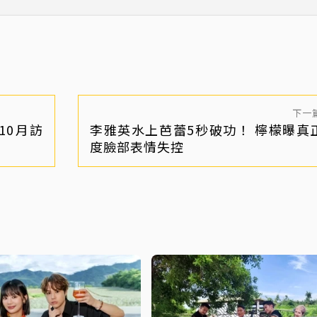
名」遭炎上
國」爆紅之作
下一
10月訪
李雅英水上芭蕾5秒破功！ 檸檬曝真
度臉部表情失控