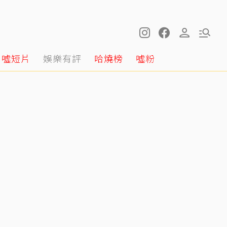
噓短片
娛樂有評
哈燒榜
噓粉