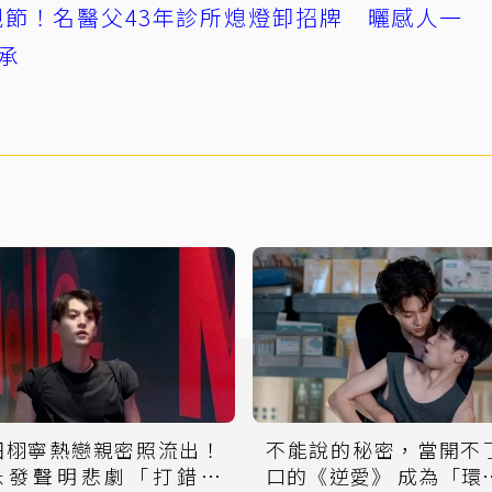
節！名醫父43年診所熄燈卸招牌 曬感人一
承
田栩寧熱戀親密照流出！
不能說的秘密，當開不
急發聲明悲劇「打錯國
口的《逆愛》 成為「環