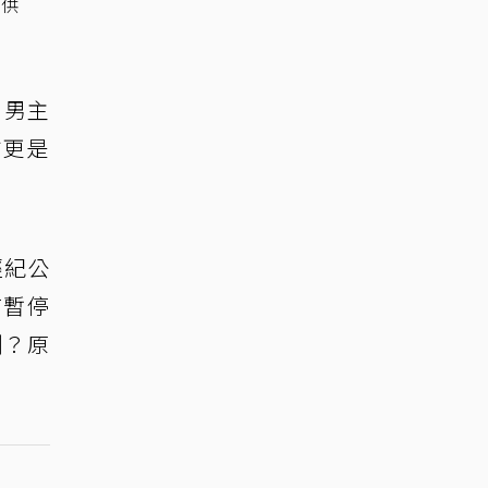
提供
，男主
方更是
經紀公
布暫停
鍘？原