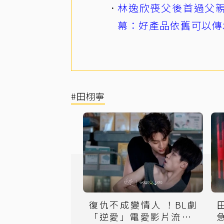
林逸欣喪父後首過父親
幕：好產品依舊可以傳
#田栩寧
復仇不成變情人 ！BL劇
「逆愛」電愛影片流出1