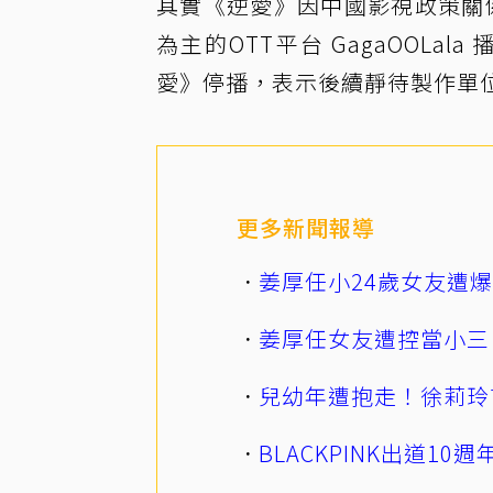
其實《逆愛》因中國影視政策關
為主的OTT平台 GagaOOLala
愛》停播，表示後續靜待製作單
更多新聞報導
姜厚任小24歲女友遭
姜厚任女友遭控當小三
兒幼年遭抱走！徐莉玲
BLACKPINK出道1