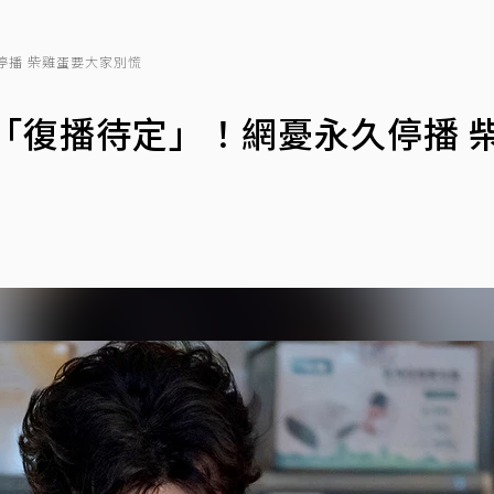
停播 柴雞蛋要大家別慌
「復播待定」！網憂永久停播 