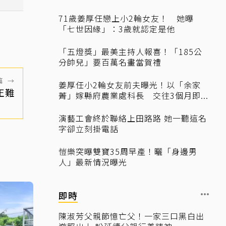
71歲姜厚任戀上小2輪女友！ 她曝
「七世因緣」：3歲就認定是他
「五燈獎」最美主持人報喜！「185公
分帥兒」要百萬名畫當賀禮
篇
→
姜厚任小2輪女友前夫曝光！以「余家
正難
菁」嫁縣府農業處科長 交往3個月即...
演藝工會終於聯絡上田路路 她一聽這名
字卻立刻掛電話
愷樂突曝雙寶35周早產！曬「身邊男
人」最新情況曝光
即時
陳淑芳父親節憶亡父！一家三口黑白出