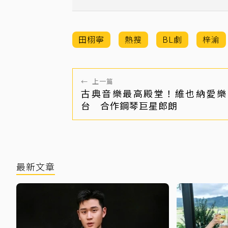
天破百萬爆量
田栩寧
熱搜
BL劇
梓渝
←
上一篇
古典音樂最高殿堂！維也納愛樂
台 合作鋼琴巨星郎朗
最新文章