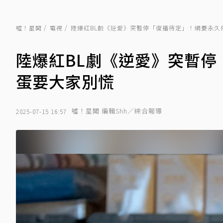
噓！星聞
電視
陸爆紅BL劇《逆愛》突暫停「復播待定」！網憂永久
陸爆紅BL劇《逆愛》突暫停
蛋要大家別慌
噓！星聞 編輯Shh／綜合報導
2025-07-15 16:57