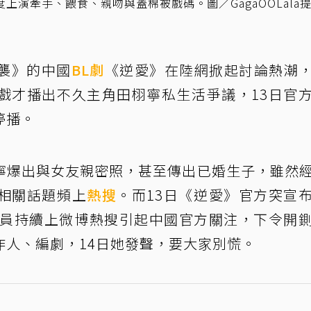
演牽手、餵食、親吻與蓋棉被戲碼。圖／GagaOOLala
襲》的中國
BL劇
《逆愛》在陸網掀起討論熱潮
戲才播出不久主角田栩寧私生活爭議，13日官
停播。
寧爆出與女友親密照，甚至傳出已婚生子，雖然
相關話題頻上
熱搜
。而13日《逆愛》官方突宣
演員持續上微博熱搜引起中國官方關注，下令開
作人、編劇，14日她發聲，要大家別慌。