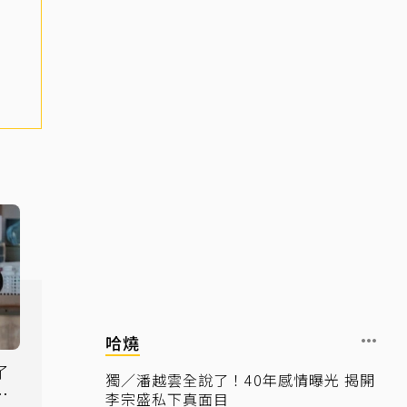
哈燒
了
獨／潘越雲全說了！40年感情曝光 揭開
中
李宗盛私下真面目