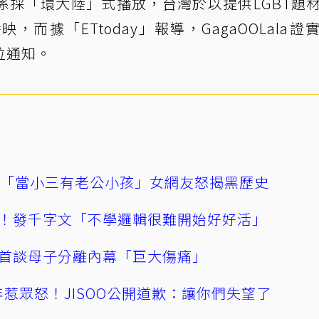
係採「環大陸」式播放，台灣於以提供LGBT題
 播映，而據「ETtoday」報導，GagaOOLala證
位通知。
爆「當小三有老公小孩」女網友怒揭黑歷史
！發千字文「不學邏輯很難開始好好活」
首談母子分離內幕「巨大傷痛」
0週年惹眾怒！JISOO公開道歉：讓你們失望了