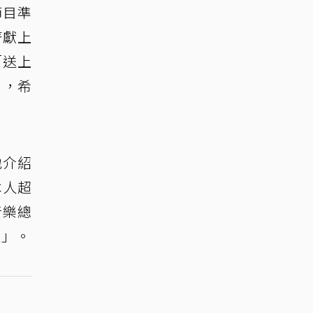
節目準
著獻上
「送上
日，希
地介紹
本人超
音樂總
啦」。