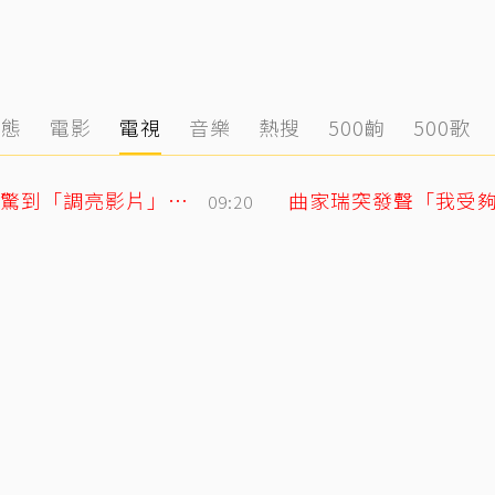
動態
電影
電視
音樂
熱搜
500齣
500歌
黃寅燁、惠利確認愛意深情熱吻！網友震驚到「調亮影片」細看舌吻過程
09:20