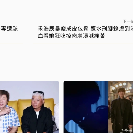
下一
粉專遭駭
禾浩辰暴瘦成皮包骨 遭水刑腳鐐虐到
血看她狂吃控肉崩潰喊痛苦