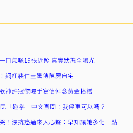
一口氣曬19張近照 真實狀態全曝光
！網紅裴仁圭驚傳陳屍自宅
歌神許冠傑曬手寫信悼念黃金搭檔
親民「碰拳」中文直問：我停車可以嗎？
哭！洩抗癌過來人心聲：早知讓她多化一點