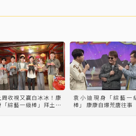
上周收視又贏白冰冰！康
袁小迪現身「綜藝一
康「綜藝一級棒」拜土地
棒」 康康自爆荒唐往事
公還願