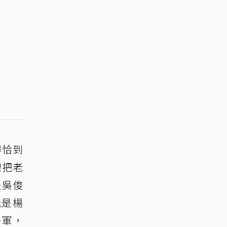
得恰到
線把老
是吳俊
我是楊
一軍，