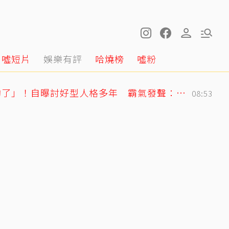
噓短片
娛樂有評
哈燒榜
噓粉
曲家瑞突發聲「我受夠了」！自曝討好型人格多年 霸氣發聲：我也會生氣
08:53