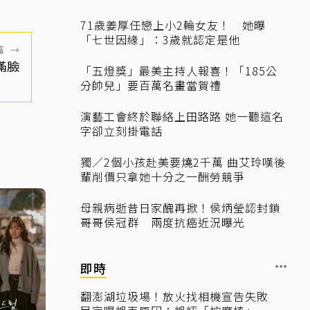
71歲姜厚任戀上小2輪女友！ 她曝
「七世因緣」：3歲就認定是他
篇
→
滿臉
「五燈獎」最美主持人報喜！「185公
分帥兒」要百萬名畫當賀禮
演藝工會終於聯絡上田路路 她一聽這名
字卻立刻掛電話
獨／2個小孩赴美要燒2千萬 曲艾玲嘆後
輩削價只拿她十分之一酬勞競爭
母親病逝昔日家醜再掀！侯炳瑩認封鎖
哥哥侯冠群 兩度抗癌近況曝光
即時
翻澎湖垃圾場！放火找相機宣告失敗