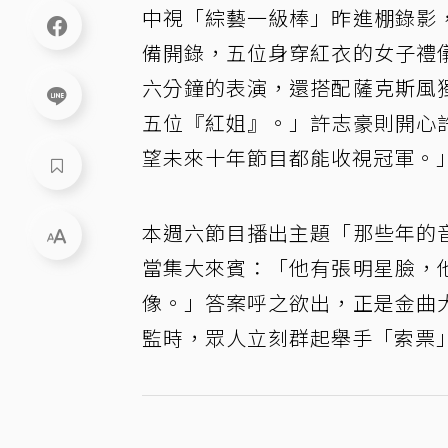
中視「綜藝一級棒」昨進棚錄影
備開錄，五位身穿紅衣的女子禮
六分鐘的表演，還搭配薩克斯風
五位『紅姐』。」許志豪則開心
望未來十年節目都能收視冠軍。
本週六節目播出主題「那些年的
當集大來賓：「他有張明星臉，
像。」答案呼之欲出，正是金曲
監時，眾人立刻群起舉手「索票