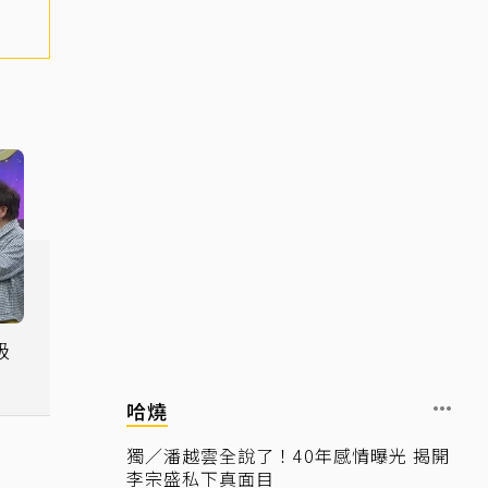
級
哈燒
獨／潘越雲全說了！40年感情曝光 揭開
李宗盛私下真面目