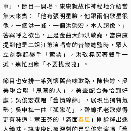
事」，節目一開場，康康就故作神秘地介紹當
集大來賓：「他有張明星臉，他跟兩個歌星很
像，一個洪一峰、一個洪榮宏，本人超像。」
答案呼之欲出，正是金曲大師洪敬堯，當康康
提到他是二姐江蕙演唱會的音樂總監時，眾人
立刻群起舉手「索票」，洪敬堯笑著雙手一
攤，連忙回應「不要找我啦」。
節目也安排一系列懷舊台味歌路，陳怡婷、吳
美琳合唱「思慕的人」，美聲配合得恰到好
處；吳俊宏選唱「舊情綿綿」，展現出獨特氣
勢；吳申梅一曲「孤戀花」，聲線把老歌變得
更有味道；蕭玉芬的「滿面
春風
」則詮釋出迷
人韻味。讓康康印象深刻的是吳俊宏演唱「舊