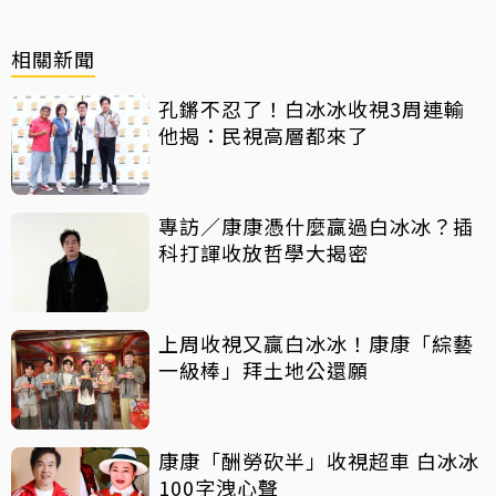
相關新聞
孔鏘不忍了！白冰冰收視3周連輸
他揭：民視高層都來了
專訪／康康憑什麼贏過白冰冰？插
科打諢收放哲學大揭密
上周收視又贏白冰冰！康康「綜藝
一級棒」拜土地公還願
康康「酬勞砍半」收視超車 白冰冰
100字洩心聲