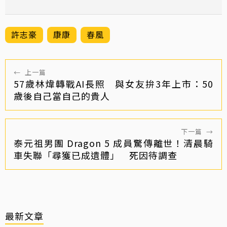
許志豪
康康
春風
←
上一篇
57歲林煒轉戰AI長照 與女友拚3年上市：50
歲後自己當自己的貴人
下一篇
→
泰元祖男團 Dragon 5 成員驚傳離世！清晨騎
車失聯「尋獲已成遺體」 死因待調查
最新文章