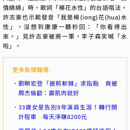
情綿綿」時，歌詞「楊花水性」的台語唱法，
許志豪也示範發音「我是楊(iong)花(hua)水
性」，沒想到康康一聽秒回：「你看得出
來。」見許志豪被將一軍，李子森笑喊「水
啦」。
更多新聞報導
劉畊宏登「披荊斬棘」求指點 竟被
周杰倫勸：露肌肉就好
33歲女星告別9年演員生涯！轉行開
計程車 每天淨賺8200元