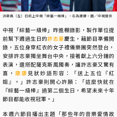
洪敬堯（左）日前上中視「綜藝一級棒」，右為康康。圖／中視提供
中視「綜藝一級棒」昨進棚錄影，製作單位提
前幫下週過生日的
許志豪
慶生，藉節目準備開
錄，五位身穿紅衣的女子禮儀樂團突然登台，
安排許志豪獨坐舞台中央，接著獻上六分鐘的
表演，還搭配薩克斯風獨奏，讓許志豪又驚有
喜，
康康
見狀妙語形容：「送上五位『紅
姐』。」許志豪則開心許願：「這麼快就在
『綜藝一級棒』過第二個生日，希望未來十年
節目都能收視冠軍。」
本週六節目播出主題「那些年的音樂愛情故