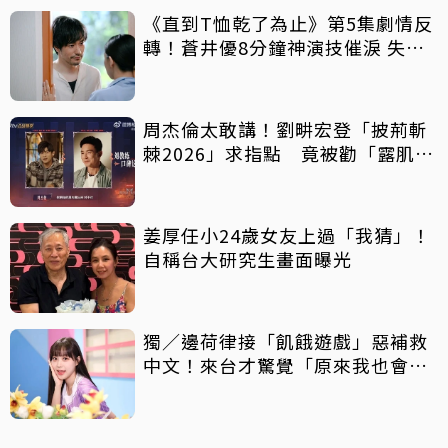
《直到T恤乾了為止》第5集劇情反
轉！蒼井優8分鐘神演技催淚 失蹤
丈夫突喊「我回來了」全網氣炸
周杰倫太敢講！劉畊宏登「披荊斬
棘2026」求指點 竟被勸「露肌肉
就好」
姜厚任小24歲女友上過「我猜」！
自稱台大研究生畫面曝光
獨／邊荷律接「飢餓遊戲」惡補救
中文！來台才驚覺「原來我也會
胖」