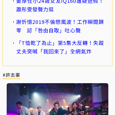
姜厚任小24歲女友IQ160遭疑造假！
蕭彤雯發聲力挺
謝忻憶2019不倫戀風波！工作瞬間歸
零 認「咎由自取」吐心聲
「T恤乾了為止」第5集大反轉！失蹤
丈夫突喊「我回來了」全網氣炸
#許志豪