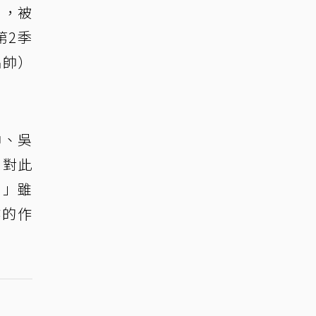
」，被
第2季
名帥）
帥、吳
。對此
。」雖
作的作