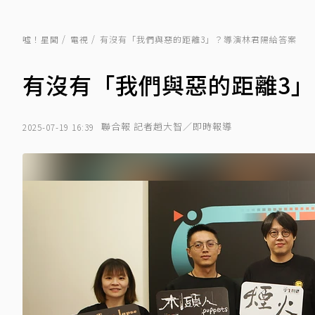
噓！星聞
電視
有沒有「我們與惡的距離3」？導演林君陽給答案
有沒有「我們與惡的距離3
聯合報 記者趙大智／即時報導
2025-07-19 16:39