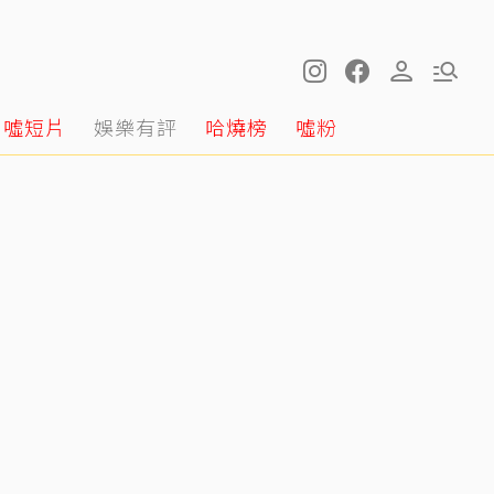
噓短片
娛樂有評
哈燒榜
噓粉