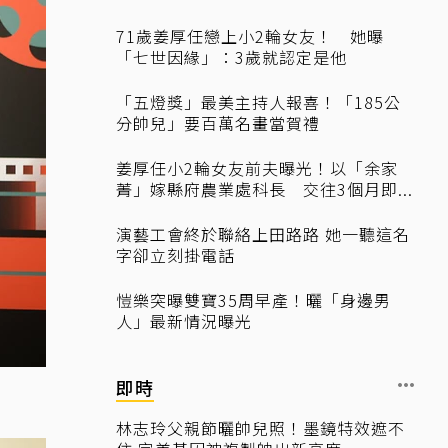
71歲姜厚任戀上小2輪女友！ 她曝
「七世因緣」：3歲就認定是他
「五燈獎」最美主持人報喜！「185公
分帥兒」要百萬名畫當賀禮
姜厚任小2輪女友前夫曝光！以「余家
菁」嫁縣府農業處科長 交往3個月即...
演藝工會終於聯絡上田路路 她一聽這名
字卻立刻掛電話
愷樂突曝雙寶35周早產！曬「身邊男
人」最新情況曝光
即時
林志玲父親節曬帥兒照！墨鏡特效遮不