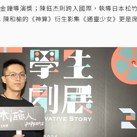
20金鐘導演獎；陳鈺杰則跨入國際，執導日本松
；陳和榆的《神算》衍生影集《通靈少女》更是