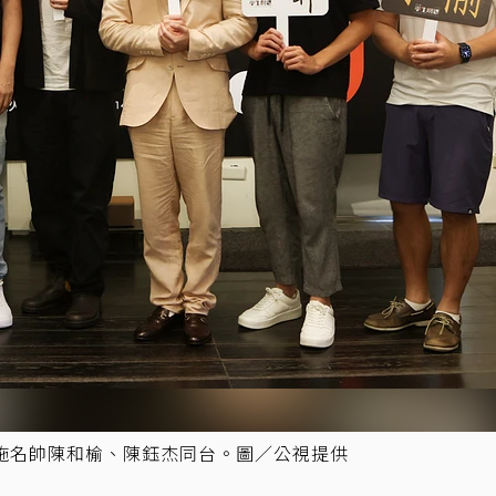
施名帥陳和榆、陳鈺杰同台。圖／公視提供