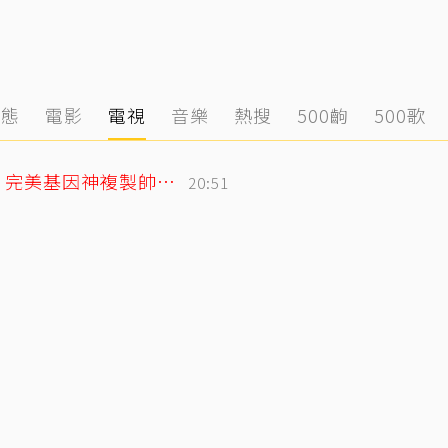
動態
電影
電視
音樂
熱搜
500齣
500歌
林志玲父親節曬帥兒照！墨鏡特效遮不住 完美基因神複製帥出新高度
20:51