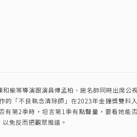
陳和榆等導演跟演員傅孟柏、施名帥同時出席公
作的「不良執念清除師」在2023年金鐘獎雙料
否有第2季時，坦言第1季有點聲量，要看她能
，以免反而把觀眾推遠。