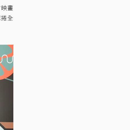
竹映畫
席捲全