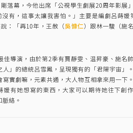
」剛落幕，今他出席「公視學生劇展20周年影展
前沒有，這事太讓我害怕。」主要是編劇呂蒔媛
笑說：「再10年，王赦（
吳慷仁
）跟林一駿（施
最佳導演，由於第2季有賈靜雯、温昇豪、施名
之人」的總統呂雪鳳，呈現獨有的「君陽宇宙」
會寫實劇嘛，元素共通，大人物互相拿來用一下
蒔媛有她想寫的東西，大家可以期待她往下創
和脈絡。