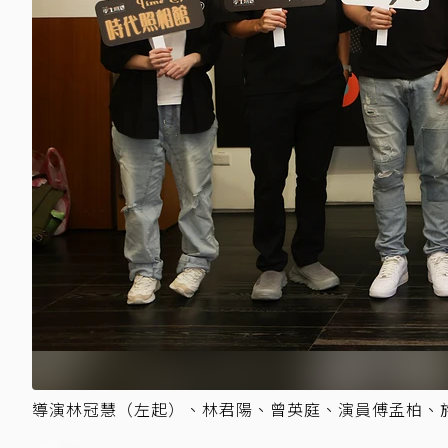
導演林冠慧（左起）、林君陽、曾英庭、演員傅孟柏、