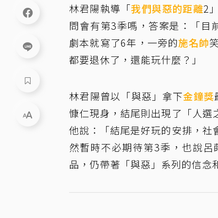
林君陽執導「
我們與惡的距離
2
問會有第3季嗎，答案是：「目
劇本就寫了6年，一旁的
施名帥
都要退休了，還能玩什麼？」
林君陽曾以「與惡」拿下
金鐘獎
慷仁現身，結尾則出現了「人選
他說：「結尾是好玩的安排，社
然暫時不必期待第3季，也說呂
品，仍帶著「與惡」系列的信念