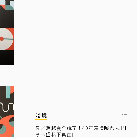
哈燒
獨／潘越雲全說了！40年感情曝光 揭開
李宗盛私下真面目