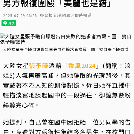
男方報復圍毆「美麗也是錯」
聯合報 記者陳穎／即時報導
2025-07-29 06:28
大陸女星張予曦自爆遭告白失敗的追求者痛毆。圖／摘自張予曦微博
大陸女星
張予曦
憑藉「
乘風2024
」(簡稱：浪
姐5)人氣再攀高峰，但她耀眼的光環背後，其
實藏著不為人知的創傷記憶。近日她在直播中
輕描淡寫地談起國中的一段過往，卻讓無數粉
絲聽完心碎。
她提到，自己曾在國中因拒絕一位男同學的告
白，竟遭對方報復性集結多名男生，在校門口