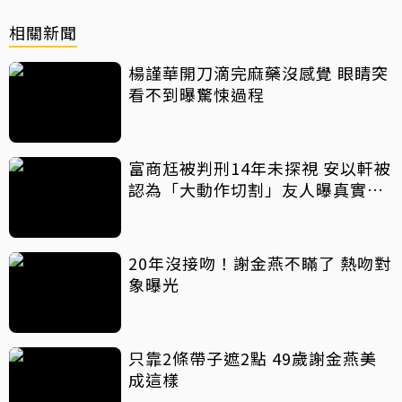
相關新聞
楊謹華開刀滴完麻藥沒感覺 眼睛突
看不到曝驚悚過程
富商尪被判刑14年未探視 安以軒被
認為「大動作切割」友人曝真實原
因
20年沒接吻！謝金燕不瞞了 熱吻對
象曝光
只靠2條帶子遮2點 49歲謝金燕美
成這樣