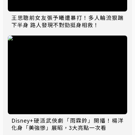
王思聰前女友張予曦遭暴打！多人輪流狠踹
下半身 路人發現不對勁挺身相救！
Disney+硬派武俠劇「雨霖鈴」開播！楊洋
化身「美強慘」展昭，3大亮點一次看