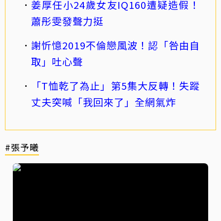
姜厚任小24歲女友IQ160遭疑造假！
蕭彤雯發聲力挺
謝忻憶2019不倫戀風波！認「咎由自
取」吐心聲
「T恤乾了為止」第5集大反轉！失蹤
丈夫突喊「我回來了」全網氣炸
#張予曦