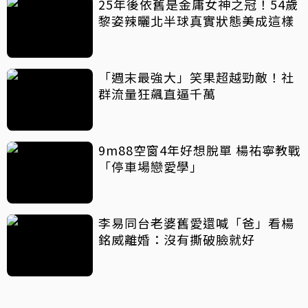
25年後依舊是金庸女神之冠！54歲
黎姿辣曬北半球真實狀態美成這樣
「週末最強大」笑果超越勁敵！社
群流量狂飆直逼千萬
9m88空窗4年好想脫單 楊祐寧教戰
「停車場戀愛學」
李易同台老婆舊愛還喊「爸」看楊
銘威離婚：沒有撕破臉就好