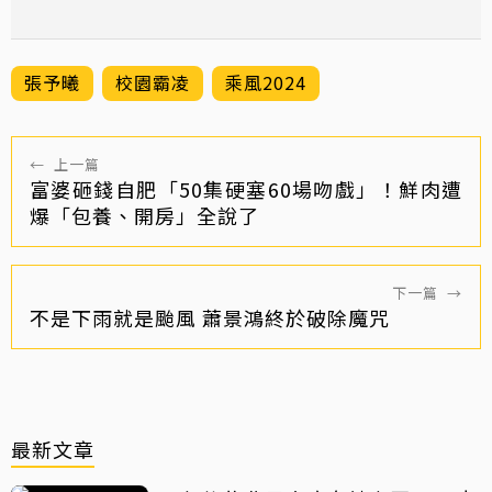
張予曦
校園霸凌
乘風2024
←
上一篇
富婆砸錢自肥「50集硬塞60場吻戲」！鮮肉遭
爆「包養、開房」全說了
下一篇
→
不是下雨就是颱風 蕭景鴻終於破除魔咒
最新文章