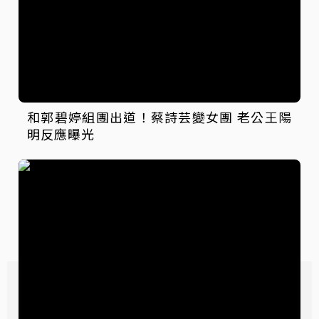
和郭碧婷組團出道！蔡詩芸變女團 老公王陽
明反應曝光