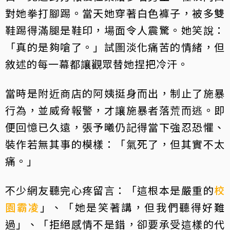
對她拳打腳踢。當天她穿著白色褲子，被多雙
鞋踢得滿腿是鞋印，場面令人震驚。她笑說：
「真的是夠嗆了。」試圖淡化痛苦的情緒，但
敘述的每一幕都讓觀眾替她捏把冷汗。
當時是附近商店的阿姨挺身而出，制止了施暴
行為，並威脅報警，才讓施暴者落荒而逃。即
便回憶已久遠，張予曦仍記得當下強忍恐懼、
裝作若無其事的模樣：「氣死了，但其實不太
痛。」
不少網友聽完心疼留言：「這根本是嚴重的
校
園霸凌
」、「她是笑著講，但我們聽得好難
過」、「拒絕感情不是錯，卻要承受這樣的代