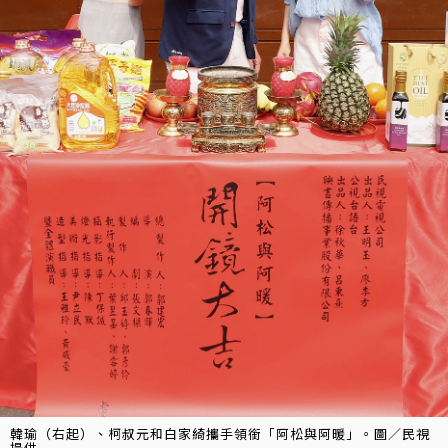
韓瑜（右起）、柯叔元和白家綺攜手領銜「阿松與阿暖」。圖／民視
提供