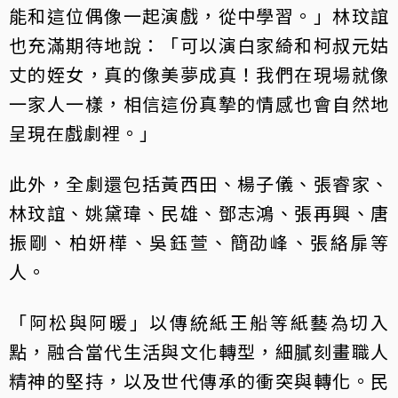
能和這位偶像一起演戲，從中學習。」林玟誼
也充滿期待地說：「可以演白家綺和柯叔元姑
丈的姪女，真的像美夢成真！我們在現場就像
一家人一樣，相信這份真摯的情感也會自然地
呈現在戲劇裡。」
此外，全劇還包括黃西田、楊子儀、張睿家、
林玟誼、姚黛瑋、民雄、鄧志鴻、張再興、唐
振剛、柏妍樺、吳鈺萱、簡劭峰、張絡扉等
人。
「阿松與阿暖」以傳統紙王船等紙藝為切入
點，融合當代生活與文化轉型，細膩刻畫職人
精神的堅持，以及世代傳承的衝突與轉化。民