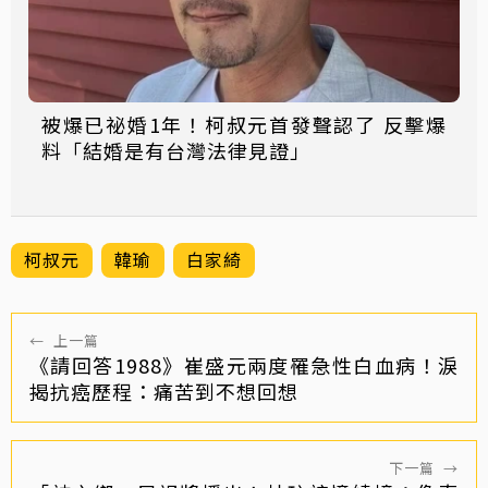
被爆已祕婚1年！柯叔元首發聲認了 反擊爆
料「結婚是有台灣法律見證」
柯叔元
韓瑜
白家綺
←
上一篇
《請回答1988》崔盛元兩度罹急性白血病！淚
揭抗癌歷程：痛苦到不想回想
下一篇
→