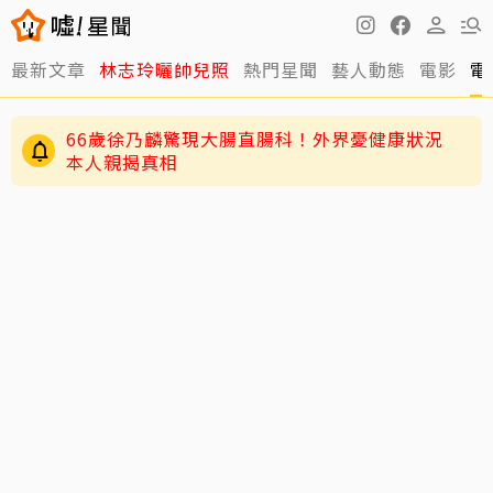
最新文章
林志玲曬帥兒照
熱門星聞
藝人動態
電影
電
66歲徐乃麟驚現大腸直腸科！外界憂健康狀況
本人親揭真相
五月天冠佑20愛女遭AI合成不雅影像 小玫瑰劉
芯妤親回擊：已截圖存證