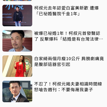
柯叔元去年認愛白富美新歡 遭爆
「已祕婚醫院千金1年」
被爆已祕婚1年！柯叔元首發聲認
了 反擊爆料「結婚是有台灣法律見
證」
白家綺兩個月瘦10公斤 肩膀劇痛竟
是腹部這器官引起
不忍了！柯叔元揭夫妻相識時間線
怒嗆告週刊：不要侮蔑我妻子