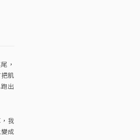
菜尾，
有把肌
己跑出
掉，我
我變成