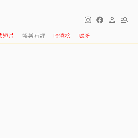
噓短片
娛樂有評
哈燒榜
噓粉