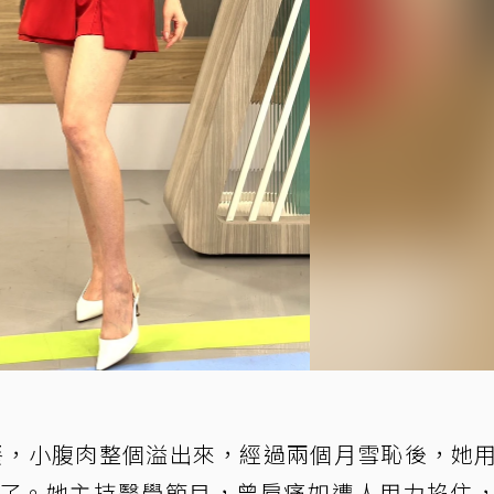
餐，小腹肉整個溢出來，經過兩個月雪恥後，她
來了。她主持醫學節目，曾肩痛如遭人用力掐住