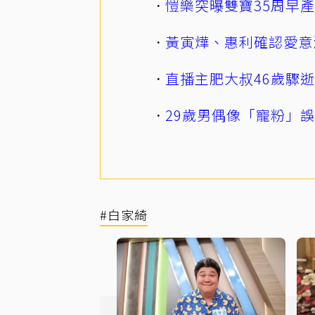
愷樂突曝雙寶35周早
黃寅燁、惠利確認愛意
直播主肥大叔46歲驟
29歲男偶像「寵粉」
#白家綺