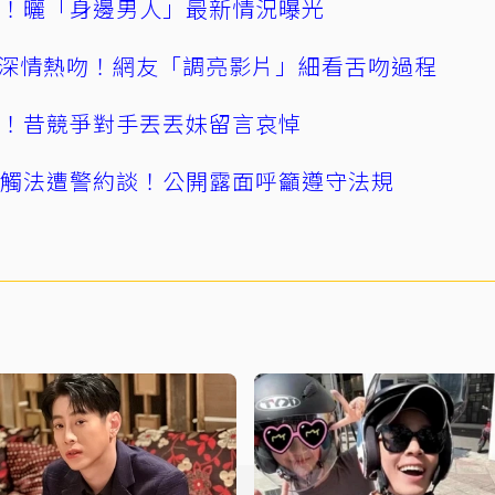
產！曬「身邊男人」最新情況曝光
深情熱吻！網友「調亮影片」細看舌吻過程
逝！昔競爭對手丟丟妹留言哀悼
誤觸法遭警約談！公開露面呼籲遵守法規