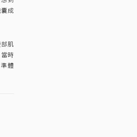
膽囊成
腹部肌
，當時
標準體