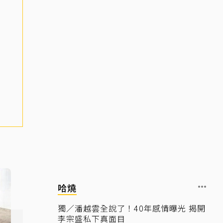
哈燒
獨／潘越雲全說了！40年感情曝光 揭開
李宗盛私下真面目