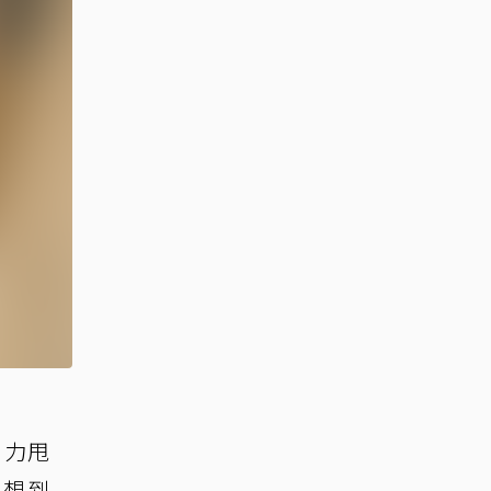
用力甩
，想到