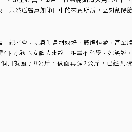
炎，果然送醫真如節目中的來賓所說，立刻割除
盟」記者會，現身時身材姣好、體態輕盈，甚至
過4個小孩的女藝人來說，相當不科學。她笑說
個月就瘦了8公斤，後面再減2公斤，已經到