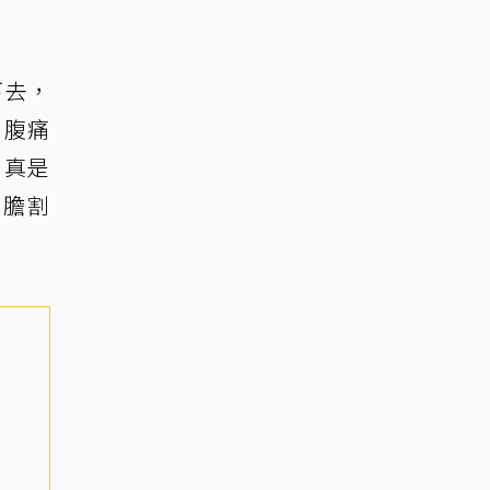
下去，
，腹痛
，真是
把膽割