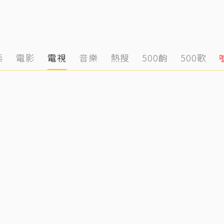
態
電影
電視
音樂
熱搜
500齣
500歌