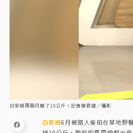
白家綺兩個月瘦了10公斤。記者葉君遠／攝影
白家綺
6月被路人偷拍在草地野
掉10公斤，腹部的馬甲線都出