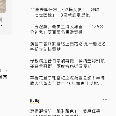
71歲姜厚任戀上小2輪女友！ 她曝
「七世因緣」：3歲就認定是他
刪
「五燈獎」最美主持人報喜！「185公
分帥兒」要百萬名畫當賀禮
演藝工會終於聯絡上田路路 她一聽這名
字卻立刻掛電話
母親病逝昔日家醜再掀！侯炳瑩認封鎖
哥哥侯冠群 兩度抗癌近況曝光
篇
→
還有
華視花旦于珊當紅之際為愛息影！半導
體大佬黃崇仁離世 40年寵妻佳話掀...
即時
遭提醒慎防「騙財騙色」 姜厚任笑