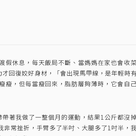
渡假休息，每天飯局不斷、當媽媽在家也會收
毅力才回復姣好身材，「會出現馬甲線，是年輕時
瘦瘦，但每當瘦回來，脂肪層夠薄時，它會自
諺帶著我做了一整個月的運動，結果1公斤都沒
我非常挫折，手臂多了半吋、大腿多了1吋半，