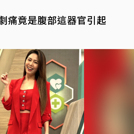
膀劇痛竟是腹部這器官引起