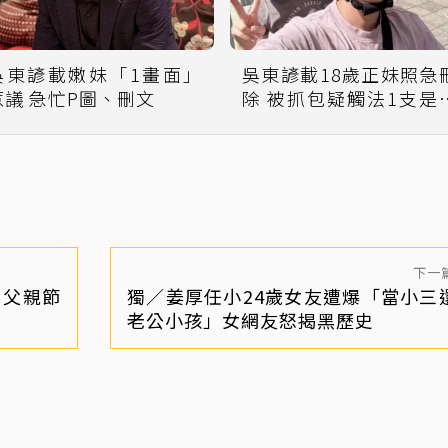
吳東諺載嫩妹「1畫面」
吳東諺載18歲正妹照急
惹議 急忙P圖、刪文
除 被抓包疑觸法1支是關
鍵
下一
！父親節
獨／姜厚任小24歲女友遭爆「當小三
老公小孩」女網友怒揭黑歷史