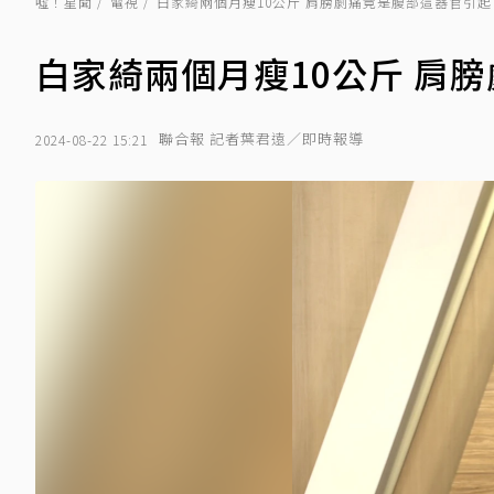
噓！星聞
電視
白家綺兩個月瘦10公斤 肩膀劇痛竟是腹部這器官引起
白家綺兩個月瘦10公斤 肩
聯合報 記者葉君遠／即時報導
2024-08-22 15:21