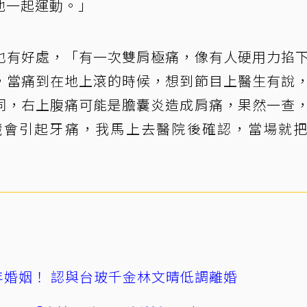
他一起運動。」
也有好處，「有一次雙肩極痛，像有人硬用力掐
，當痛到在地上滾的時候，想到節目上醫生有說
同，右上腹痛可能是膽囊炎造成肩痛，果然一查
臟會引起牙痛，我馬上去醫院後確認，當場就
4年婚姻！ 認與台玻千金林文晴低調離婚