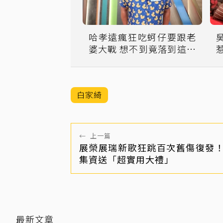
哈孝遠瘋狂吃蚵仔要跟老
婆大戰 想不到竟落到這下
場
白家綺
←
上一篇
展榮展瑞新歌狂跳百次舊傷復發
集資送「超實用大禮」
最新文章