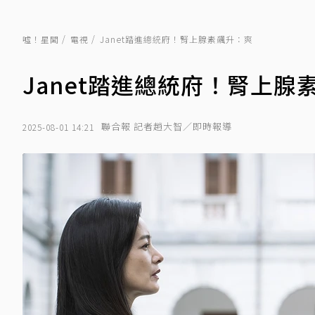
噓！星聞
電視
Janet踏進總統府！腎上腺素飆升：爽
Janet踏進總統府！腎上腺
聯合報 記者趙大智／即時報導
2025-08-01 14:21