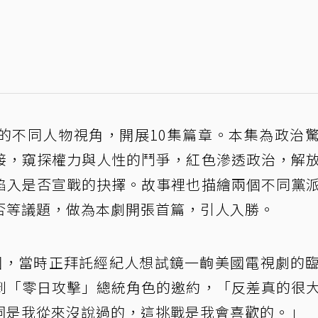
的不同人物視角，開展10集篇章。本集為政治
接，窺探權力與人性的鬥爭，紅色滲透政治，解
陷入是否宣戰的抉擇。故事裡也描繪兩個不同黨
否等議題，做為本劇開張首篇，引人入勝。
美國，當時正拜託經紀人想試鏡一齣美國電視劇的
到「零日攻擊」總統角色的邀約，「反差真的很
詞是我從來沒說過的，這挑戰是我會喜歡的。」