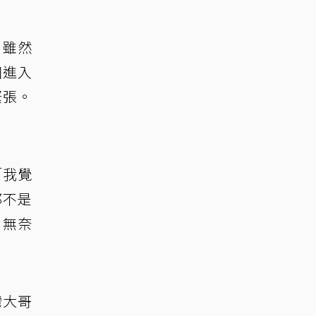
，雖然
個進入
緊張。
「我覺
都不是
，無奈
台灣大哥