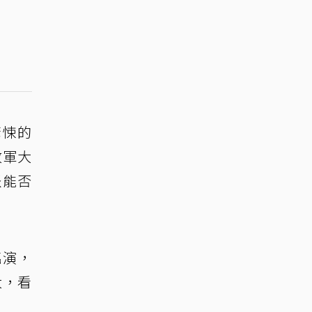
驚悚的
放軍大
派能否
臨演，
大，看