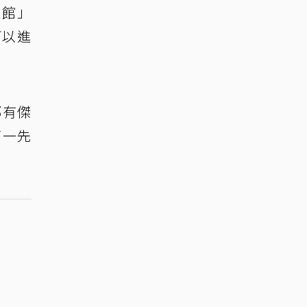
賓館」
可以進
鄭有傑
第一先