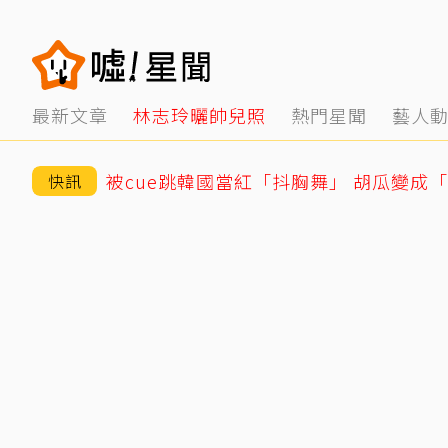
最新文章
林志玲曬帥兒照
熱門星聞
藝人
被cue跳韓國當紅「抖胸舞」 胡瓜變成
快訊