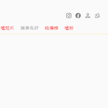
噓短片
娛樂有評
哈燒榜
噓粉