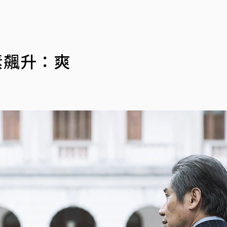
素飆升：爽