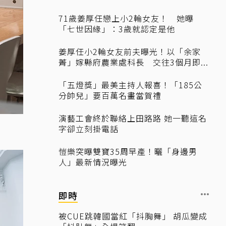
71歲姜厚任戀上小2輪女友！ 她曝
「七世因緣」：3歲就認定是他
姜厚任小2輪女友前夫曝光！以「余家
菁」嫁縣府農業處科長 交往3個月即...
「五燈獎」最美主持人報喜！「185公
分帥兒」要百萬名畫當賀禮
演藝工會終於聯絡上田路路 她一聽這名
字卻立刻掛電話
愷樂突曝雙寶35周早產！曬「身邊男
人」最新情況曝光
即時
被CUE跳韓國當紅「抖胸舞」 胡瓜變成