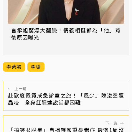
言承旭驚爆大翻臉！情義相挺都為「他」背
後原因曝光
李紫嫣
李㼈
←
上一篇
赴歐度假竟成急診室之旅！「風少」陳浚霆遭
蟲咬 全身紅腫連說話都困難
下一篇
→
「搞笑女脫星」自揭罹嚴重憂鬱症 最慘1周沒