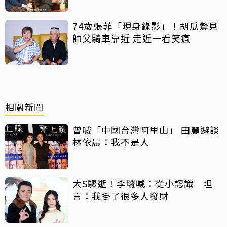
74歲張菲「現身錄影」！胡瓜驚見
師父騎車靠近 走近一看笑瘋
相關新聞
曾喊「中國台灣阿里山」 田麗避談
林依晨：我不是人
大S驟逝！李㼈喊：從小認識 坦
言：我掛了很多人發財