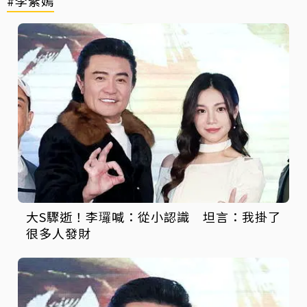
#李紫嫣
大S驟逝！李㼈喊：從小認識 坦言：我掛了
很多人發財