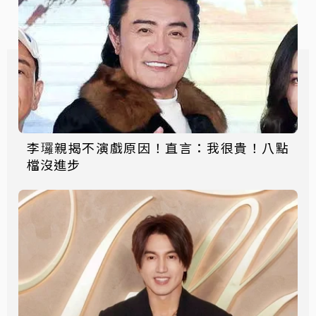
李㼈親揭不演戲原因！直言：我很貴！八點
檔沒進步