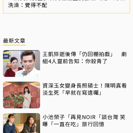
洗澡：覺得不配
最新文章
王凱猝逝後傳「仍回棚拍戲」 劇
組4人靈前告知：你殺青了
資深玉女變身長照碩士！陳明真看
淡生死「早就在寫遺囑」
小池榮子「再見NOIR「談台灣 笑
曝「一直在吃」旅行回憶