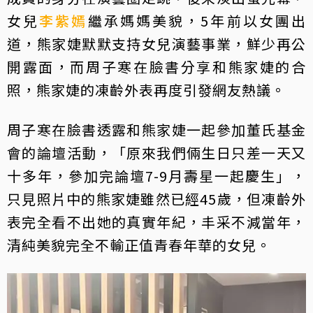
女兒
李紫嫣
繼承媽媽美貌，5年前以女團出
道，熊家婕默默支持女兒演藝事業，鮮少再公
開露面，而周子寒在臉書分享和熊家婕的合
照，熊家婕的凍齡外表再度引發網友熱議。
周子寒在臉書透露和熊家婕一起參加董氏基金
會的論壇活動，「原來我們倆生日只差一天又
十多年，參加完論壇7-9月壽星一起慶生」，
只見照片中的熊家婕雖然已經45歲，但凍齡外
表完全看不出她的真實年紀，丰采不減當年，
清純美貌完全不輸正值青春年華的女兒。