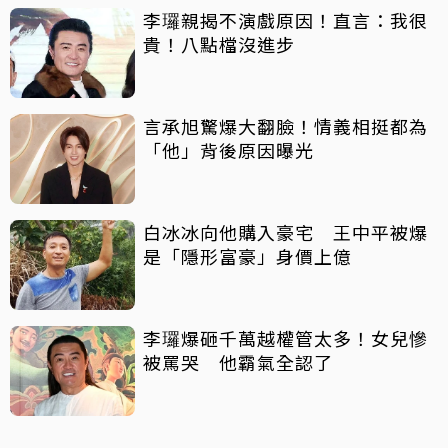
李㼈親揭不演戲原因！直言：我很
貴！八點檔沒進步
言承旭驚爆大翻臉！情義相挺都為
「他」背後原因曝光
白冰冰向他購入豪宅 王中平被爆
是「隱形富豪」身價上億
李㼈爆砸千萬越權管太多！女兒慘
被罵哭 他霸氣全認了