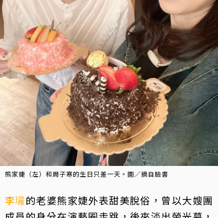
熊家婕（左）和周子寒的生日只差一天。圖／摘自臉書
李㼈
的老婆熊家婕外表甜美脫俗，曾以大嫂團
成員的身分在演藝圈走跳，後來淡出螢光幕，