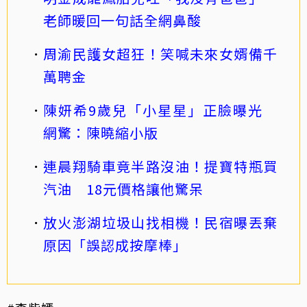
老師暖回一句話全網鼻酸
周渝民護女超狂！笑喊未來女婿備千
萬聘金
陳妍希9歲兒「小星星」正臉曝光
網驚：陳曉縮小版
連晨翔騎車竟半路沒油！提寶特瓶買
汽油 18元價格讓他驚呆
放火澎湖垃圾山找相機！民宿曝丟棄
原因「誤認成按摩棒」