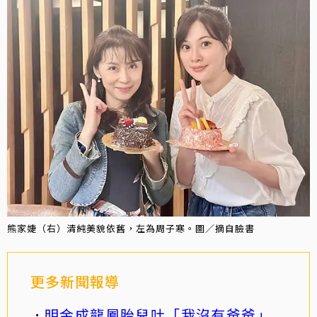
熊家婕（右）清純美貌依舊，左為周子寒。圖／摘自臉書
更多新聞報導
明金成龍鳳胎兒吐「我沒有爸爸」