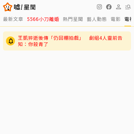
最新文章
5566小刀離婚
熱門星聞
藝人動態
電影
電
王凱猝逝後傳「仍回棚拍戲」 劇組4人靈前告
知：你殺青了